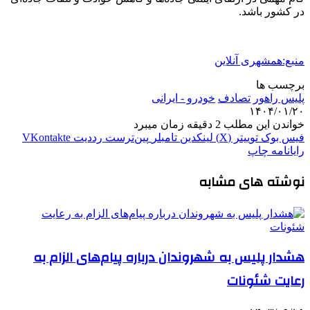
در کشور باشد.
منبع:همشهری آنلاین
برچسب ها
پليس راهور
تصادف
خودرو - ایرانی
۱۴۰۴/۰۱/۲۰
خواندن این مطلب 2 دقیقه زمان میبرد
فیس بوک
توییتر (X)
لینکدین
‫تامبلر
‫پین‌ترست
‫رددیت
‫VKontakte
رایانامه
چاپ
نوشته های مشابه
هشدار پلیس به شهروندان درباره پیام‌های الزام به
رعایت شئونات