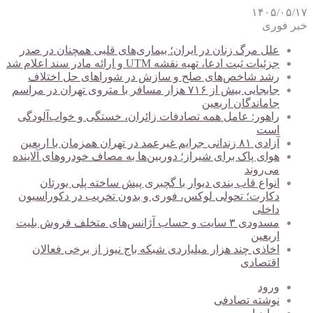
۱۴۰۵/۰۵/۱۷
خبر فوری
علل مرگ زنان در ایران؛ بیماری‌های قلبی همچنان در صدر
جزئیات ثبت ادعا، تهیه نقشه UTM و ارائه مادر سند اعلام شد
رشد شاخص‌های صلح و سازش در شوراهای حل اختلاف
جابجایی بیش از ۷۱۶ هزار مسافر با متروی تهران در مراسم
جاماندگان اربعین
راهور: عامل همه تصادفات زائران، خستگی و خواب‌آلودگی
است
آزادی ۸۱ زندانی جرایم غیرعمد در تهران همزمان با اربعین
هوای پاک برای شیراز؛ دوربین‌ها به مصاف خودروهای آلاینده
می‌روند
انواع قاب بندی دیوار با گچبری پیش ساخته پلی یورتان
دکارت؛ تحولی لوکس، فوری و بدون تخریب در دکوراسیون
داخلی
مسدودی ۳ سایت و حساب آژانس‌های متخلف فروش بلیت
اربعین
اخاذی چند هزار میلیاردی شبکه باج نیوز از برخی فعالان
اقتصادی
ورود
نوشته تصادفی