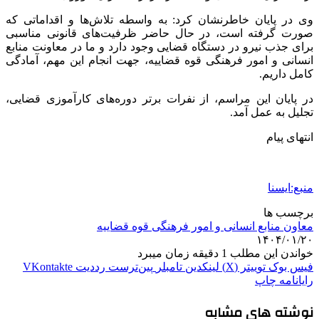
وی در پایان خاطرنشان کرد: به واسطه تلاش‌ها و اقداماتی که
صورت گرفته است، در حال حاضر ظرفیت‌های قانونی مناسبی
برای جذب نیرو در دستگاه قضایی وجود دارد و ما در معاونت منابع
انسانی و امور فرهنگی قوه قضاییه، جهت انجام این مهم، آمادگی
کامل داریم.
در پایان این مراسم، از نفرات برتر دوره‌های کارآموزی قضایی،
تجلیل به عمل آمد.
انتهای پیام
منبع:ایسنا
برچسب ها
معاون منابع انسانی و امور فرهنگی قوه قضاییه
۱۴۰۴/۰۱/۲۰
خواندن این مطلب 1 دقیقه زمان میبرد
فیس بوک
توییتر (X)
لینکدین
‫تامبلر
‫پین‌ترست
‫رددیت
‫VKontakte
رایانامه
چاپ
نوشته های مشابه