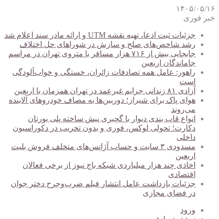
۱۴۰۵/۰۵/۱۶
خبر فوری
جزئیات ثبت ادعا، تهیه نقشه UTM و ارائه مادر سند اعلام شد
رشد شاخص‌های صلح و سازش در شوراهای حل اختلاف
جابجایی بیش از ۷۱۶ هزار مسافر با متروی تهران در مراسم
جاماندگان اربعین
راهور: عامل همه تصادفات زائران، خستگی و خواب‌آلودگی
است
آزادی ۸۱ زندانی جرایم غیرعمد در تهران همزمان با اربعین
هوای پاک برای شیراز؛ دوربین‌ها به مصاف خودروهای آلاینده
می‌روند
انواع قاب بندی دیوار با گچبری پیش ساخته پلی یورتان
دکارت؛ تحولی لوکس، فوری و بدون تخریب در دکوراسیون
داخلی
مسدودی ۳ سایت و حساب آژانس‌های متخلف فروش بلیت
اربعین
اخاذی چند هزار میلیاردی شبکه باج نیوز از برخی فعالان
اقتصادی
جزئیات بازداشت عامل انتشار فیلم ضرب‌وجرح دختر جوان
در فضای مجازی
ورود