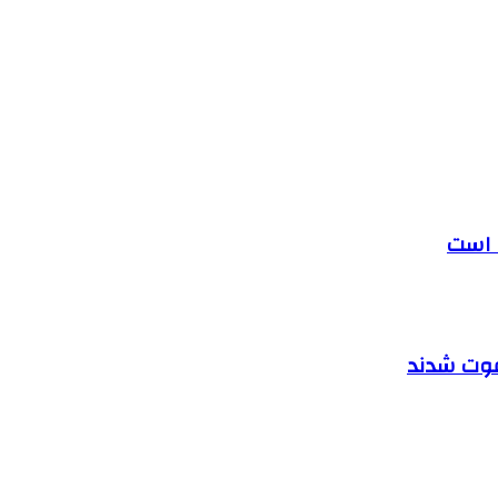
ه است
دعوت شدند