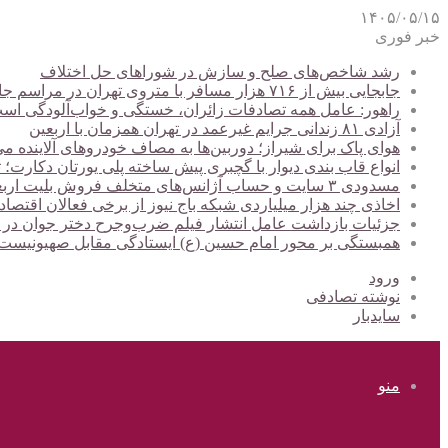
۱۴۰۵/۰۵/۱۵
خبر فوری
رشد شاخص‌های صلح و سازش در شوراهای حل اختلاف
جابجایی بیش از ۷۱۶ هزار مسافر با متروی تهران در مراسم جاماندگان اربعین
راهور: عامل همه تصادفات زائران، خستگی و خواب‌آلودگی اس
آزادی ۸۱ زندانی جرایم غیرعمد در تهران همزمان با اربعین
هوای پاک برای شیراز؛ دوربین‌ها به مصاف خودروهای آلاینده می
انواع قاب بندی دیوار با گچبری پیش ساخته پلی یورتان دکارت
مسدودی ۳ سایت و حساب آژانس‌های متخلف فروش بلیت اربعین
اخاذی چند هزار میلیاردی شبکه باج نیوز از برخی فعالان اقتصا
جزئیات بازداشت عامل انتشار فیلم ضرب‌وجرح دختر جوان در
همبستگی بر محور امام حسین (ع) ایستادگی مقابل صهیونیس
ورود
نوشته تصادفی
سایدبار
منو