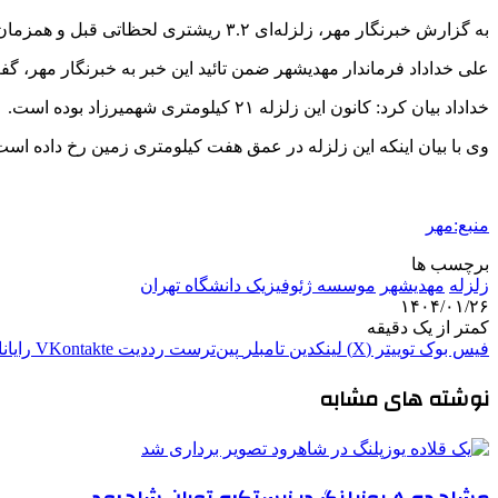
به گزارش خبرنگار مهر، زلزله‌ای ۳.۲ ریشتری لحظاتی قبل و همزمان با بعد از ظهر سه شنبه شهمیرزاد را لرزاند.
علی خداداد فرماندار
مهدیشهر
ضمن
تائید
این خبر به خبرنگار مهر، گف
خداداد بیان کرد: کانون این زلزله ۲۱ کیلومتری شهمیرزاد بوده است.
وی با بیان اینکه این زلزله در عمق هفت کیلومتری زمین رخ داده است، تاکید کرد: این زلزل
منبع:مهر
برچسب ها
زلزله
مهدیشهر
موسسه ژئوفیزیک دانشگاه تهران
۱۴۰۴/۰۱/۲۶
کمتر از یک دقیقه
فیس بوک
توییتر (X)
لینکدین
‫تامبلر
‫پین‌ترست
‫رددیت
‫VKontakte
رایان
نوشته های مشابه