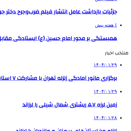
جزئیات بازداشت عامل انتشار فیلم ضرب‌وجرح دختر ج
1 هفته پیش
همبستگی بر محور امام حسین (ع) ایستادگی مق
منتخب اخبار
۱۴۰۴/۰۱/۲۹
برگزاری مانور آمادگی زلزله تهران با مشارکت ۷ استان کشور
۱۴۰۴/۰۱/۲۹
زمین لرزه ۵.۷ ریشتری شمال شیلی را لرزاند
۱۴۰۴/۰۱/۲۸
زلزله مرز استان‌های سمنان و مازندران را لرزاند