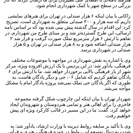
بزرگی در سطح شهر با کمک شهرداری انجام شود.
زاکانی با بیان اینکه ۶ هزار صندلی در تهران برای هنرهای نمایشی
داریم که سه هزار و ۲۰۰ صندلی متعلق به شهرداری است، تصریح
کرد: این اقدام در سال گذشته پیش بینی شده بود که بر اساس نامه
ارسالی، این طرح گسترده‌تر شد و بر مبنای طرح من
شهردارم
، در
تفاهم با ارتش ۶ هزار مترمربع تملک صورت گرفت و قرار شد ۲
هزار صندلی اضافه شود و به ۸ هزار صندلی در تهران و ۵ هزار
صندلی در شهرداری برسد.
وی با اشاره به نقش شهرداری در مواجهه با موضوعات مختلف
فرهنگی، یادآور شد: در این پردیس با یک ارزش افزوده ویژه، مرکز
شهر از بار فرهنگی بالایی برخوردار خواهد شد. ما با ارتش برای ۶
پادگان تفاهم کردیم که شامل ۰۶،
جی
و دیگر پادگان
هاست
. به
طوری که اگر پادگان
جی
تملک نمی‌شد پروژه یادگار امام با مشکل
مواجه می‌شد.
شهردار تهران با بیان اینکه این چارچوب شکل گرفته مجموعه
فاخری را برای اهالی هنر و تمامی هنردوستان و شهروندان ایجاد
خواهد کرد، گفت: ما در این مسیر در قالب کارکرد ویژه
ای
پیش
خواهیم رفت.
وی با تأکید بر سابقه روابط دیرینه با وزارت ارشاد، یادآور شد: به
شدت به دنبال توسعه این روابط در حوزه فرهنگی، هنری و قرآنی