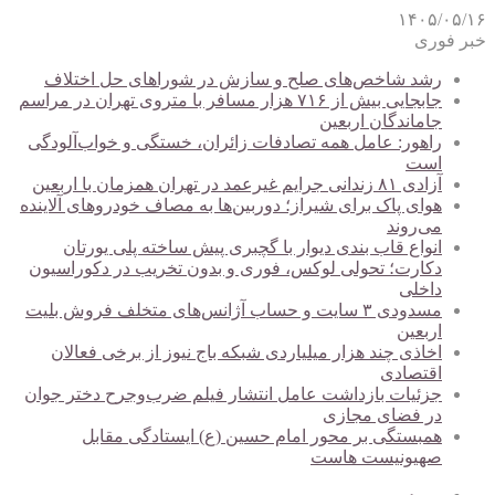
۱۴۰۵/۰۵/۱۶
خبر فوری
رشد شاخص‌های صلح و سازش در شوراهای حل اختلاف
جابجایی بیش از ۷۱۶ هزار مسافر با متروی تهران در مراسم
جاماندگان اربعین
راهور: عامل همه تصادفات زائران، خستگی و خواب‌آلودگی
است
آزادی ۸۱ زندانی جرایم غیرعمد در تهران همزمان با اربعین
هوای پاک برای شیراز؛ دوربین‌ها به مصاف خودروهای آلاینده
می‌روند
انواع قاب بندی دیوار با گچبری پیش ساخته پلی یورتان
دکارت؛ تحولی لوکس، فوری و بدون تخریب در دکوراسیون
داخلی
مسدودی ۳ سایت و حساب آژانس‌های متخلف فروش بلیت
اربعین
اخاذی چند هزار میلیاردی شبکه باج نیوز از برخی فعالان
اقتصادی
جزئیات بازداشت عامل انتشار فیلم ضرب‌وجرح دختر جوان
در فضای مجازی
همبستگی بر محور امام حسین (ع) ایستادگی مقابل
صهیونیست هاست