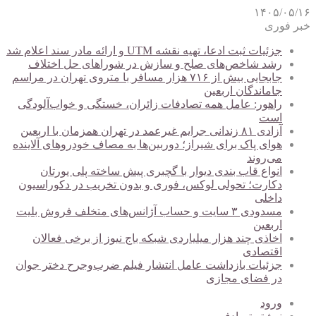
۱۴۰۵/۰۵/۱۶
خبر فوری
جزئیات ثبت ادعا، تهیه نقشه UTM و ارائه مادر سند اعلام شد
رشد شاخص‌های صلح و سازش در شوراهای حل اختلاف
جابجایی بیش از ۷۱۶ هزار مسافر با متروی تهران در مراسم
جاماندگان اربعین
راهور: عامل همه تصادفات زائران، خستگی و خواب‌آلودگی
است
آزادی ۸۱ زندانی جرایم غیرعمد در تهران همزمان با اربعین
هوای پاک برای شیراز؛ دوربین‌ها به مصاف خودروهای آلاینده
می‌روند
انواع قاب بندی دیوار با گچبری پیش ساخته پلی یورتان
دکارت؛ تحولی لوکس، فوری و بدون تخریب در دکوراسیون
داخلی
مسدودی ۳ سایت و حساب آژانس‌های متخلف فروش بلیت
اربعین
اخاذی چند هزار میلیاردی شبکه باج نیوز از برخی فعالان
اقتصادی
جزئیات بازداشت عامل انتشار فیلم ضرب‌وجرح دختر جوان
در فضای مجازی
ورود