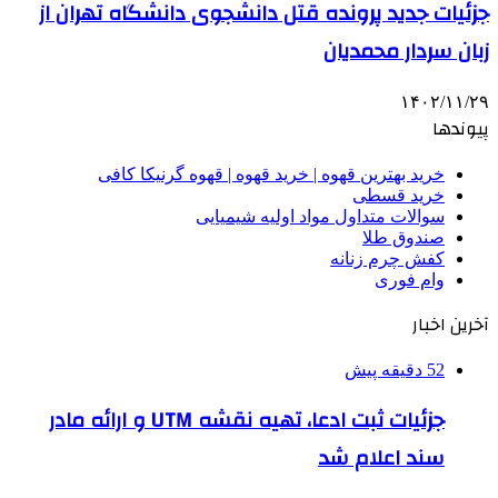
جزئیات جدید پرونده قتل دانشجوی دانشگاه تهران از
زبان سردار محمدیان
۱۴۰۲/۱۱/۲۹
پیوندها
خرید بهترین قهوه | خرید قهوه | قهوه گرنیکا کافی
خرید قسطی
سوالات متداول مواد اولیه شیمیایی
صندوق طلا
کفش چرم زنانه
وام فوری
آخرین اخبار
52 دقیقه پیش
جزئیات ثبت ادعا، تهیه نقشه UTM و ارائه مادر
سند اعلام شد