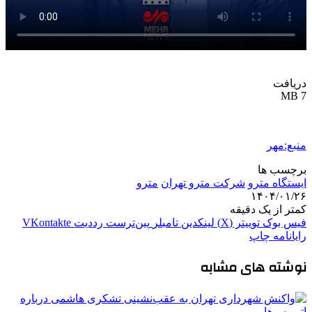
دریافت
7 MB
منبع:مهر
برچسب ها
ایستگاه مترو
شرکت مترو تهران
مترو
۱۴۰۴/۰۱/۲۶
کمتر از یک دقیقه
فیس بوک
توییتر (X)
لینکدین
‫تامبلر
‫پین‌ترست
‫رددیت
‫VKontakte
رایانامه
چاپ
نوشته های مشابه