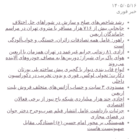
۱۴۰۵/۰۵/۱۶
خبر فوری
رشد شاخص‌های صلح و سازش در شوراهای حل اختلاف
جابجایی بیش از ۷۱۶ هزار مسافر با متروی تهران در مراسم
جاماندگان اربعین
راهور: عامل همه تصادفات زائران، خستگی و خواب‌آلودگی
است
آزادی ۸۱ زندانی جرایم غیرعمد در تهران همزمان با اربعین
هوای پاک برای شیراز؛ دوربین‌ها به مصاف خودروهای آلاینده
می‌روند
انواع قاب بندی دیوار با گچبری پیش ساخته پلی یورتان
دکارت؛ تحولی لوکس، فوری و بدون تخریب در دکوراسیون
داخلی
مسدودی ۳ سایت و حساب آژانس‌های متخلف فروش بلیت
اربعین
اخاذی چند هزار میلیاردی شبکه باج نیوز از برخی فعالان
اقتصادی
جزئیات بازداشت عامل انتشار فیلم ضرب‌وجرح دختر جوان
در فضای مجازی
همبستگی بر محور امام حسین (ع) ایستادگی مقابل
صهیونیست هاست