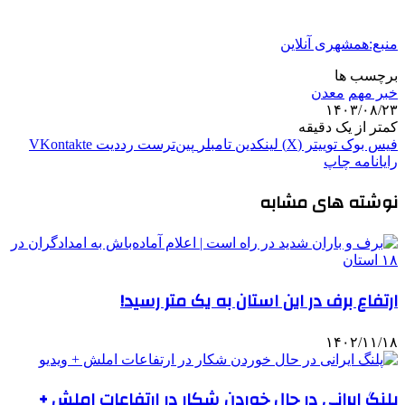
منبع:همشهری آنلاین
برچسب ها
خبر مهم
معدن
۱۴۰۳/۰۸/۲۳
کمتر از یک دقیقه
فیس بوک
توییتر (X)
لینکدین
‫تامبلر
‫پین‌ترست
‫رددیت
‫VKontakte
رایانامه
چاپ
نوشته های مشابه
ارتفاع برف در این استان به یک متر رسید!
۱۴۰۲/۱۱/۱۸
پلنگ ایرانی در حال خوردن شکار در ارتفاعات املش +