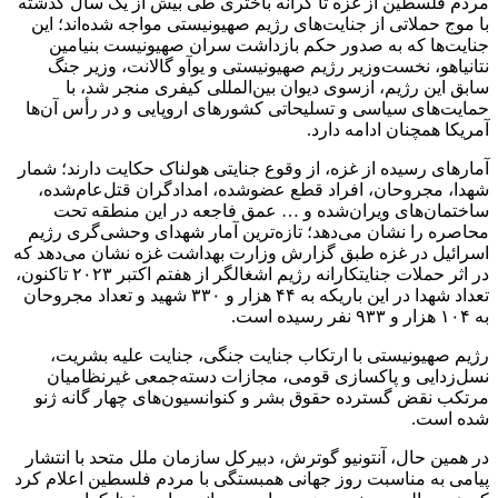
مردم فلسطین از غزه تا کرانه باختری طی بیش از یک سال گذشته
با موج حملاتی از جنایت‌های رژیم صهیونیستی مواجه شده‌اند؛ این
جنایت‌ها که به صدور حکم بازداشت سران صهیونیست بنیامین
نتانیاهو، نخست‌وزیر رژیم صهیونیستی و
یوآو
گالانت، وزیر جنگ
سابق این رژیم،
ازسوی
دیوان بین‌المللی کیفری منجر شد، با
حمایت‌های سیاسی و تسلیحاتی کشورهای اروپایی و در رأس آن‌ها
آمریکا همچنان ادامه دارد.
آمارهای رسیده از غزه، از وقوع جنایتی هولناک حکایت دارند؛ شمار
شهدا، مجروحان، افراد قطع
عضوشده
، امدادگران قتل‌عام‌شده،
ساختمان‌های ویران‌شده و … عمق فاجعه در این منطقه تحت
محاصره را نشان می‌دهد؛ تازه‌ترین آمار شهدای وحشی‌گری رژیم
اسرائیل در غزه طبق گزارش وزارت بهداشت غزه نشان می‌دهد که
در اثر حملات
جنایتکارانه
رژیم اشغالگر از هفتم اکتبر ۲۰۲۳ تاکنون،
تعداد شهدا در این باریکه به ۴۴ هزار و ۳۳۰ شهید و تعداد مجروحان
به ۱۰۴ هزار و ۹۳۳ نفر رسیده است.
رژیم صهیونیستی با ارتکاب جنایت جنگی، جنایت علیه بشریت،
نسل‌زدایی و پاکسازی قومی، مجازات دسته‌جمعی غیرنظامیان
مرتکب نقض گسترده حقوق بشر و کنوانسیون‌های چهار
گانه
ژنو
شده است.
در همین حال، آنتونیو
گوترش
، دبیرکل سازمان ملل متحد با انتشار
پیامی به مناسبت روز جهانی همبستگی با مردم فلسطین اعلام کرد