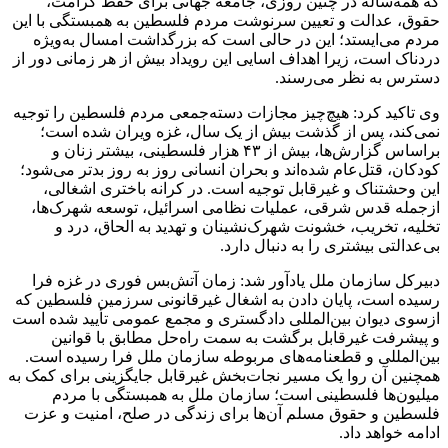
که همه‌ساله در چنین روزی، جامعه جهانی برای حفظ کرامت،
حقوق، عدالت و تعیین سرنوشت مردم فلسطین به همبستگی با این
مردم می‌ایستد؛ این در حالی است که بزرگداشت امسال به‌ویژه
دردناک است، زیرا اهداف
اسایی
این رویداد بیش از هر زمانی دور از
دسترس به نظر می‌رسند.
وی تاکید کرد: هیچ‌چیز مجازات دسته‌جمعی مردم فلسطین را توجیه
نمی‌کند، پس از گذشت بیش از یک سال، غزه ویران شده است؛
براساس
گزارش‌ها، بیش از ۴۳ هزار فلسطینی، بیشتر زنان و
کودکان، قتل‌عام شده‌اند و بحران انسانی روز به روز بدتر می‌شود؛
این وحشتناک و غیرقابل توجیه است. در کرانه باختری اشغالی،
ازجمله قدس شرقی، عملیات نظامی اسرائیل، توسعه شهرک‌ها،
تخلیه، تخریب، خشونت شهرک‌نشینان و تهدید به الحاق، درد و
بی‌عدالتی بیشتری را به دنبال دارد.
دبیرکل سازمان ملل یادآور شد: زمان آتش‌بس فوری در غزه فرا
رسیده است، پایان دادن به اشغال غیرقانونی سرزمین فلسطین که
ازسوی
دیوان بین‌المللی دادگستری و مجمع عمومی تأیید شده است
و پیشرفت غیرقابل برگشت به سمت راه‌حل مطابق با قوانین
بین‌المللی و قطعنامه‌های مربوطه سازمان ملل فرا رسیده است.
همچنین آن روا یک مسیر نجات‌بخش غیرقابل جایگزینی برای کمک به
میلیون‌ها فلسطینی است؛ سازمان ملل به همبستگی با مردم
فلسطین و حقوق مسلم آن‌ها برای زندگی در صلح، امنیت و عزت
ادامه خواهد داد.