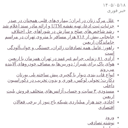
۱۴۰۵/۰۵/۱۸
خبر فوری
علل مرگ زنان در ایران؛ بیماری‌های قلبی همچنان در صدر
جزئیات ثبت ادعا، تهیه نقشه UTM و ارائه مادر سند اعلام شد
رشد شاخص‌های صلح و سازش در شوراهای حل اختلاف
جابجایی بیش از ۷۱۶ هزار مسافر با متروی تهران در مراسم
جاماندگان اربعین
راهور: عامل همه تصادفات زائران، خستگی و خواب‌آلودگی
است
آزادی ۸۱ زندانی جرایم غیرعمد در تهران همزمان با اربعین
هوای پاک برای شیراز؛ دوربین‌ها به مصاف خودروهای آلاینده
می‌روند
انواع قاب بندی دیوار با گچبری پیش ساخته پلی یورتان
دکارت؛ تحولی لوکس، فوری و بدون تخریب در دکوراسیون
داخلی
مسدودی ۳ سایت و حساب آژانس‌های متخلف فروش بلیت
اربعین
اخاذی چند هزار میلیاردی شبکه باج نیوز از برخی فعالان
اقتصادی
ورود
نوشته تصادفی