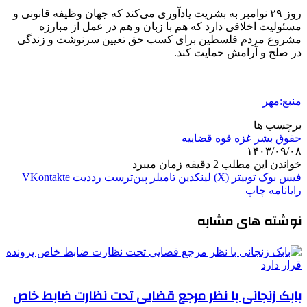
روز ۲۹ نوامبر به بشریت یادآوری می‌کند که جهان وظیفه قانونی و
مسئولیت اخلاقی دارد که هم با زبان و هم در عمل از مبارزه
مشروع مردم فلسطین برای کسب حق تعیین سرنوشت و زندگی
در صلح و آرامش حمایت کند.
منبع:مهر
برچسب ها
حقوق بشر
غزه
قوه قضاییه
۱۴۰۳/۰۹/۰۸
خواندن این مطلب 2 دقیقه زمان میبرد
فیس بوک
توییتر (X)
لینکدین
‫تامبلر
‫پین‌ترست
‫رددیت
‫VKontakte
رایانامه
چاپ
نوشته های مشابه
بابک زنجانی با نظر مرجع قضایی تحت نظارت ضابط خاص