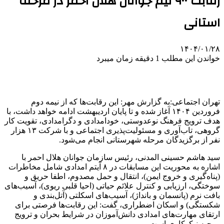
رقابت ۹۰۰ تیم جوانان هلال احمر در مرحله
استانی
۱۴۰۴/۰۱/۲۸
خواندن این مطلب 1 دقیقه زمان میبرد
تهران اجتماعی:به گزارش مهر: این رقابت‌ها که از نیمه دوم
فروردین ۱۴۰۴ آغاز شده و تا پایان اردیبهشت ادامه خواهد داشت، با
هدف ترویج فرهنگ
نوعدوستی
،
خودامدادی
و
دگرامدادی
، تقویت کار
گروهی، تاب‌آوری و مسئولیت‌پذیری اجتماعی و با شرکت ۱۳ هزار
نفر از برگزیدگان مرحله شهرستانی انجام می‌شود.
سید هاشم حسینی
المدنی
، رئیس سازمان جوانان هلال احمر با
اشاره به محوریت این مسابقات در ۸ آیتم امدادی شامل مخاطرات
(
پناه‌گیری
و خروج ایمن)، انتقال و حمل مصدوم، اطفا حریق و
سوختگی، ارزیابی و کنترل علائم حیاتی (احیا قلبی ریوی)، آسیب‌های
بافت نرم (پانسمان و بانداژ)، آسیب‌های اسکلتی (آتل‌بندی و
شکستگی) و اسکان اضطراری، گفت: این رقابت‌ها فرصتی برای
ارتقای مهارت‌های امدادی دانش‌آموزان در شرایط بحران و ترویج
روحیه نیکوکاری است.