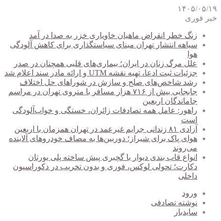
۱۴۰۵/۰۵/۱۹
خبر فوری
زنگ خطر انقراض ماهیان خاویاری خزر به صدا در آمد
سیاهه انتشار تهران مبنای سیاستگذاری برای کاهش آلودگی
هوا
علل مرگ زنان در ایران؛ بیماری‌های قلبی همچنان در صدر
جزئیات ثبت ادعا، تهیه نقشه UTM و ارائه مادر سند اعلام شد
رشد شاخص‌های صلح و سازش در شوراهای حل اختلاف
جابجایی بیش از ۷۱۶ هزار مسافر با متروی تهران در مراسم
جاماندگان اربعین
راهور: عامل همه تصادفات زائران، خستگی و خواب‌آلودگی
است
آزادی ۸۱ زندانی جرایم غیرعمد در تهران همزمان با اربعین
هوای پاک برای شیراز؛ دوربین‌ها به مصاف خودروهای آلاینده
می‌روند
انواع قاب بندی دیوار با گچبری پیش ساخته پلی یورتان
دکارت؛ تحولی لوکس، فوری و بدون تخریب در دکوراسیون
داخلی
ورود
نوشته تصادفی
سایدبار