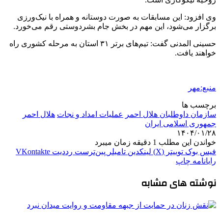
وی افزود: این مسابقات به صورت دوستانه و همراه با
نیک‌ورزی
برگزار می‌شود، این مهم در بخش جام بشردوستی رقم می‌خورد.
حسینی
المدنی
گفت: تیم‌های برتر ۳۱ استان به مرحله کشوری راه
خواهند یافت.
منبع:مهر
برچسب ها
سازمان داوطلبان هلال احمر
عملیات امداد و نجات
هلال احمر
جمهوری اسلامی ایران
۱۴۰۴/۰۱/۲۸
خواندن این مطلب 1 دقیقه زمان میبرد
فیس بوک
توییتر (X)
لینکدین
‫تامبلر
‫پین‌ترست
‫رددیت
‫VKontakte
رایانامه
چاپ
نوشته های مشابه