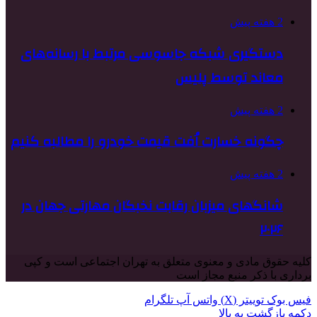
2 هفته پیش
دستگیری شبکه جاسوسی مرتبط با رسانه‌های
معاند توسط پلیس
2 هفته پیش
چگونه خسارت اُفت قیمت خودرو را مطالبه کنیم
2 هفته پیش
شانگهای میزبان رقابت نخبگان مهارتی جهان در
۲۰۲۶
کلیه حقوق مادی و معنوی متعلق به تهران اجتماعی است و کپی
برداری با ذکر منبع مجاز است
فیس بوک
توییتر (X)
واتس آپ
تلگرام
دکمه بازگشت به بالا