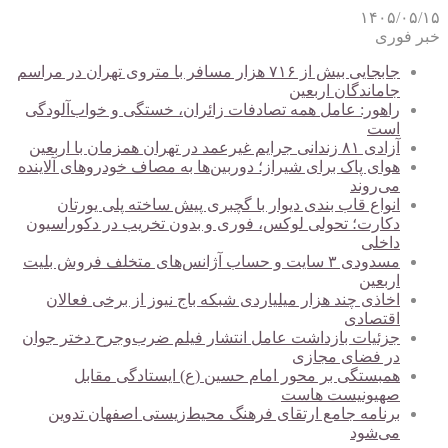
۱۴۰۵/۰۵/۱۵
خبر فوری
جابجایی بیش از ۷۱۶ هزار مسافر با متروی تهران در مراسم
جاماندگان اربعین
راهور: عامل همه تصادفات زائران، خستگی و خواب‌آلودگی
است
آزادی ۸۱ زندانی جرایم غیرعمد در تهران همزمان با اربعین
هوای پاک برای شیراز؛ دوربین‌ها به مصاف خودروهای آلاینده
می‌روند
انواع قاب بندی دیوار با گچبری پیش ساخته پلی یورتان
دکارت؛ تحولی لوکس، فوری و بدون تخریب در دکوراسیون
داخلی
مسدودی ۳ سایت و حساب آژانس‌های متخلف فروش بلیت
اربعین
اخاذی چند هزار میلیاردی شبکه باج نیوز از برخی فعالان
اقتصادی
جزئیات بازداشت عامل انتشار فیلم ضرب‌وجرح دختر جوان
در فضای مجازی
همبستگی بر محور امام حسین (ع) ایستادگی مقابل
صهیونیست هاست
برنامه جامع ارتقای فرهنگ محیط‌زیستی اصفهان تدوین
می‌شود