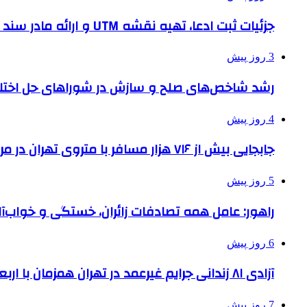
جزئیات ثبت ادعا، تهیه نقشه UTM و ارائه مادر سند اعلام شد
3 روز پیش
رشد شاخص‌های صلح و سازش در شوراهای حل اختل
4 روز پیش
جابجایی بیش از ۷۱۶ هزار مسافر با متروی تهران در مراسم جاماندگان اربعین
5 روز پیش
راهور: عامل همه تصادفات زائران، خستگی و خواب‌
6 روز پیش
آزادی ۸۱ زندانی جرایم غیرعمد در تهران همزمان با اربعین
7 روز پیش