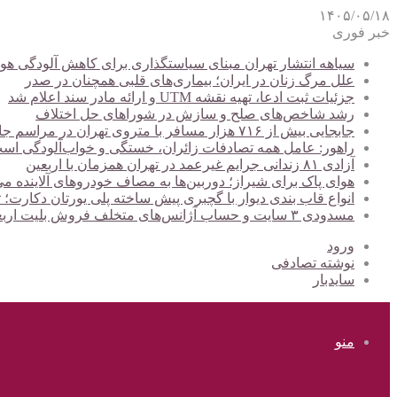
۱۴۰۵/۰۵/۱۸
خبر فوری
سیاهه انتشار تهران مبنای سیاستگذاری برای کاهش آلودگی هوا
علل مرگ زنان در ایران؛ بیماری‌های قلبی همچنان در صدر
جزئیات ثبت ادعا، تهیه نقشه UTM و ارائه مادر سند اعلام شد
رشد شاخص‌های صلح و سازش در شوراهای حل اختلاف
جابجایی بیش از ۷۱۶ هزار مسافر با متروی تهران در مراسم جاماندگان اربعین
راهور: عامل همه تصادفات زائران، خستگی و خواب‌آلودگی اس
آزادی ۸۱ زندانی جرایم غیرعمد در تهران همزمان با اربعین
هوای پاک برای شیراز؛ دوربین‌ها به مصاف خودروهای آلاینده می
انواع قاب بندی دیوار با گچبری پیش ساخته پلی یورتان دکارت
مسدودی ۳ سایت و حساب آژانس‌های متخلف فروش بلیت اربعین
ورود
نوشته تصادفی
سایدبار
منو