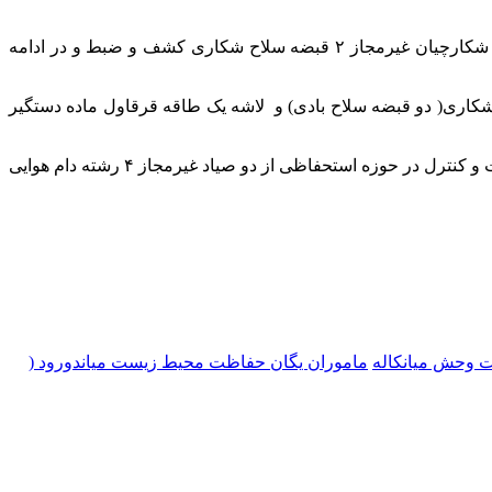
قابل ذکر است، ماموران یگان حفاظت محیط زیست میاندورود( پناهگاه حیات وحش دشت ناز) حین گشت وکنترل درحوزه استحفاظی از شکارچیان غیرمجاز ۲ قبضه سلاح شکاری کشف و ضبط و در ادامه
حش میانکاله نیز حین گشت و کنترل در حوزه استحفاظی شکارچیان غیر مجاز را به همراه ۷ قبضه سلاح شکاری( دو قبضه سلاح بادی) و لاشه یک طاقه قرقاول ماده دستگیر
بنا بر اعلام روابط عمومی اداره کل حفاظت محیط زیست مازندران، همچنین ماموران یگان حفاظت پناهگاه حیات وحش میانکاله حین گشت و کنترل در حوزه استحفاظی از دو صیاد غیرمجاز ۴ رشته دام هوایی
ت وحش میانکاله
ماموران یگان حفاظت محیط زیست میاندورود (