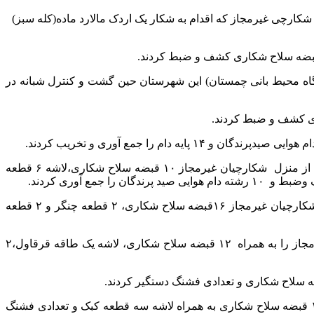
رچی غیرمجاز که اقدام به شکار یک اردک مالارد ماده(کله سبز)
ه محیط بانی چمستان) این شهرستان حین گشت و کنترل شبانه در
همچنین در آمل ماموران یگان حفاظت محیط زیست این شهرستان طی چند ماموریت حین گشت وکنترل در حوزه استحفاظی و بازرسی از منزل شکارچیان غیرمجاز ۱۰ قبضه سلاح شکاری،لاشه ۶ قطعه
طبق گزارش محیط زیست مازندران، ماموران یگان حفاظت محیط زیست بابلسر حین گشت وکنترل در آب‌بندان های این شهرستان از شکارچیان غیرمجاز ۱۶قبضه سلاح شکاری، ۲ قطعه چنگر و ۲ قطعه
در بابل هم ماموران یگان حفاظت محیط زیست این شهرستان (محیط بانی بندپی) حین گشت وکنترل در حوزه استحفاظی شکارچیان غیرمجاز را به همراه ۱۲ قبضه سلاح شکاری، لاشه یک طاقه قرقاول،۲
در کیاسر هم ماموران یگان حفاظت اداره پارک ملی حین گشت و کنترل و پایش زیست محیطی در مناطق آزاد پشتکوه از یک شکارچی ۱ قبضه سلاح شکاری به همراه لاشه سه قطعه کبک و تعدادی فشنگ