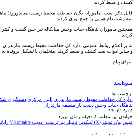
کشف و ضبط کردند.
سه رشته دام هوایی را جمع آوری کردند.
کردند.
و سایر ادوات صید کشف و ضبط کردند. متخلفان با تشکیل پرونده به
انتهای پیام
منبع:ایسنا
برچسب ها
اداره کل حفاظت محیط زیست مازندران
البرز مرکزی
دستگیری شکا
پناهگاه حیات وحش دشت ناز
منطقه مازندران
۱۴۰۳/۰۹/۰۶
خواندن این مطلب 2 دقیقه زمان میبرد
فیس بوک
توییتر (X)
لینکدین
‫تامبلر
‫پین‌ترست
‫رددیت
‫VKontakte
رایان