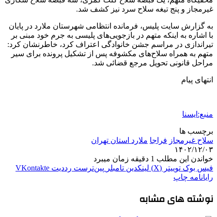
غیرمجاز و پنج تیغه سلاح سرد نیز کشف شد.
به گزارش سایت پلیس، فرمانده انتظامی شهرستان ملارد در پایان
با اشاره به اینکه متهم در بازجویی‌های پلیسی به جرم خود مبنی بر
تیراندازی در مراسم جشن خانوادگی اعتراف کرد، خاطرنشان کرد:
متهم به همراه سلاح‌های مکشوفه پس از تشکیل پرونده برای سیر
مراحل قانونی تحویل مرجع قضائی شد.
انتهای پیام
منبع:ایسنا
برچسب ها
سلاح غیرمجاز
فراجا
ملارد استان تهران
۱۴۰۲/۱۲/۰۳
خواندن این مطلب 1 دقیقه زمان میبرد
فیس بوک
توییتر (X)
لینکدین
‫تامبلر
‫پین‌ترست
‫رددیت
‫VKontakte
رایانامه
چاپ
نوشته های مشابه