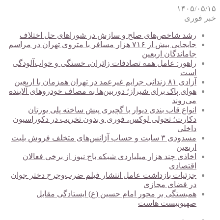
۱۴۰۵/۰۵/۱۵
خبر فوری
رشد شاخص‌های صلح و سازش در شوراهای حل اختلاف
جابجایی بیش از ۷۱۶ هزار مسافر با متروی تهران در مراسم
جاماندگان اربعین
راهور: عامل همه تصادفات زائران، خستگی و خواب‌آلودگی
است
آزادی ۸۱ زندانی جرایم غیرعمد در تهران همزمان با اربعین
هوای پاک برای شیراز؛ دوربین‌ها به مصاف خودروهای آلاینده
می‌روند
انواع قاب بندی دیوار با گچبری پیش ساخته پلی یورتان
دکارت؛ تحولی لوکس، فوری و بدون تخریب در دکوراسیون
داخلی
مسدودی ۳ سایت و حساب آژانس‌های متخلف فروش بلیت
اربعین
اخاذی چند هزار میلیاردی شبکه باج نیوز از برخی فعالان
اقتصادی
جزئیات بازداشت عامل انتشار فیلم ضرب‌وجرح دختر جوان
در فضای مجازی
همبستگی بر محور امام حسین (ع) ایستادگی مقابل
صهیونیست هاست