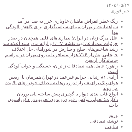
۱۴۰۵/۰۵/۱۹
خبر فوری
زنگ خطر انقراض ماهیان خاویاری خزر به صدا در آمد
سیاهه انتشار تهران مبنای سیاستگذاری برای کاهش آلودگی
هوا
علل مرگ زنان در ایران؛ بیماری‌های قلبی همچنان در صدر
جزئیات ثبت ادعا، تهیه نقشه UTM و ارائه مادر سند اعلام شد
رشد شاخص‌های صلح و سازش در شوراهای حل اختلاف
جابجایی بیش از ۷۱۶ هزار مسافر با متروی تهران در مراسم
جاماندگان اربعین
راهور: عامل همه تصادفات زائران، خستگی و خواب‌آلودگی
است
آزادی ۸۱ زندانی جرایم غیرعمد در تهران همزمان با اربعین
هوای پاک برای شیراز؛ دوربین‌ها به مصاف خودروهای آلاینده
می‌روند
انواع قاب بندی دیوار با گچبری پیش ساخته پلی یورتان
دکارت؛ تحولی لوکس، فوری و بدون تخریب در دکوراسیون
داخلی
ورود
نوشته تصادفی
سایدبار