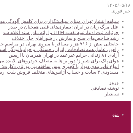
۱۴۰۵/۰۵/۱۸
خبر فوری
سیاهه انتشار تهران مبنای سیاستگذاری برای کاهش آلودگی هوا
علل مرگ زنان در ایران؛ بیماری‌های قلبی همچنان در صدر
جزئیات ثبت ادعا، تهیه نقشه UTM و ارائه مادر سند اعلام شد
رشد شاخص‌های صلح و سازش در شوراهای حل اختلاف
جابجایی بیش از ۷۱۶ هزار مسافر با متروی تهران در مراسم جاماندگان اربعین
راهور: عامل همه تصادفات زائران، خستگی و خواب‌آلودگی اس
آزادی ۸۱ زندانی جرایم غیرعمد در تهران همزمان با اربعین
هوای پاک برای شیراز؛ دوربین‌ها به مصاف خودروهای آلاینده می
انواع قاب بندی دیوار با گچبری پیش ساخته پلی یورتان دکارت
مسدودی ۳ سایت و حساب آژانس‌های متخلف فروش بلیت اربعین
ورود
نوشته تصادفی
سایدبار
منو