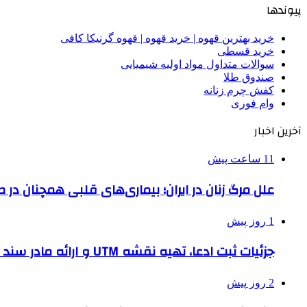
پیوندها
خرید بهترین قهوه | خرید قهوه | قهوه گرنیکا کافی
خرید قسطی
سوالات متداول مواد اولیه شیمیایی
صندوق طلا
کفش چرم زنانه
وام فوری
آخرین اخبار
11 ساعت پیش
علل مرگ زنان در ایران؛ بیماری‌های قلبی همچنان در ص
1 روز پیش
جزئیات ثبت ادعا، تهیه نقشه UTM و ارائه مادر سند اعلام شد
2 روز پیش