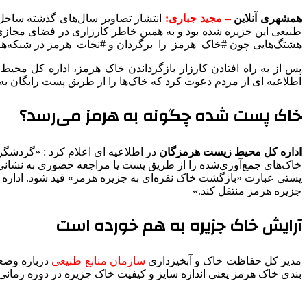
همشهری آنلاین
– مجید جباری:
انتشار تصاویر سال‌های گذشته ساحل 
طبیعی این جزیره شده بود و به همین خاطر کارزاری در فضای مجازی و
هشتگ‌هایی چون #خاک_هرمز_را_برگردان و #نجات_هرمز در شبکه‌های
پس از به راه افتادن کارزار بازگرداندن خاک هرمز، اداره کل محی
اطلاعیه ای از مردم دعوت کرد که خاک‌ها را از طریق پست رایگان به ا
خاک پست شده چگونه به هرمز می‌رسد؟
اداره کل محیط زیست هرمزگان
در اطلاعیه ای اعلام کرد :
«گردشگران
خاک‌های جمع‌آوری‌شده را از طریق پست یا مراجعه حضوری به نشان
پستی عبارت «بازگشت خاک نقره‌ای به جزیره هرمز» قید شود. اداره
جزیره هرمز منتقل کند.»
آرایش خاک جزیره به هم خورده است
مدیر کل حفاظت خاک و آبخیزداری
سازمان منابع طبیعی
بندی خاک هرمز یعنی اندازه سایز و کیفیت خاک جزیره در دوره زمان