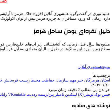
مساف
حمید نوری در گفت‌وگو با همشهری آنلاین افزود: خاک هرمز با آرایشی 
دارد. زمانی که ورود مسافران به جزیره هرمز بیش از توان اکولوژیک
دلیل نقره‌ای بودن ساحل هرمز
میلیون‌ها سال قبل، زمانی که آتشفشانی زیر آب‌های خلیج‌فارس فورا
سطح زمین آورد. این سنگ‌ها در طول سالیان متمادی به‌دلیل فرسایش ب
منبع:همشهری آنلاین
برچسب ها
استان هرمزگان
خبر مهم
سازمان حفاظت محیط زیست
فرسایش خ
۱۴۰۴/۰۱/۲۰
خواندن این مطلب 2 دقیقه زمان میبرد
فیس بوک
توییتر (X)
لینکدین
‫تامبلر
‫پین‌ترست
‫رددیت
‫VKontakte
رایان
نوشته های مشابه