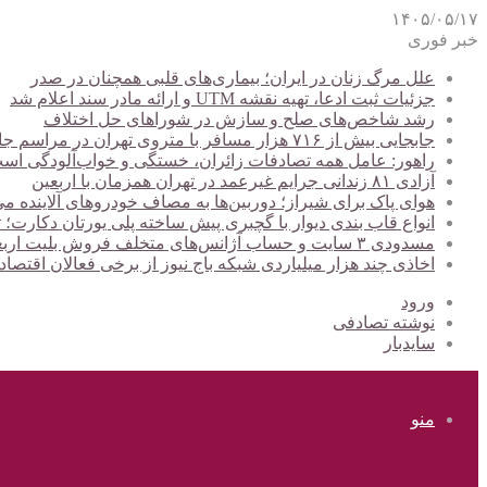
۱۴۰۵/۰۵/۱۷
خبر فوری
علل مرگ زنان در ایران؛ بیماری‌های قلبی همچنان در صدر
جزئیات ثبت ادعا، تهیه نقشه UTM و ارائه مادر سند اعلام شد
رشد شاخص‌های صلح و سازش در شوراهای حل اختلاف
جابجایی بیش از ۷۱۶ هزار مسافر با متروی تهران در مراسم جاماندگان اربعین
راهور: عامل همه تصادفات زائران، خستگی و خواب‌آلودگی اس
آزادی ۸۱ زندانی جرایم غیرعمد در تهران همزمان با اربعین
هوای پاک برای شیراز؛ دوربین‌ها به مصاف خودروهای آلاینده می
انواع قاب بندی دیوار با گچبری پیش ساخته پلی یورتان دکارت
مسدودی ۳ سایت و حساب آژانس‌های متخلف فروش بلیت اربعین
اخاذی چند هزار میلیاردی شبکه باج نیوز از برخی فعالان اقتصا
ورود
نوشته تصادفی
سایدبار
منو