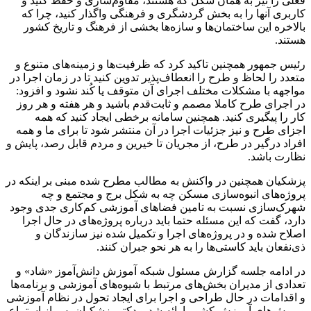
فعلی را نیز به همان شکل که هستند، مقاوم‌سازی و حفظ کنید و
کاربری آنها را به بخش گردشگری و فرهنگی واگذار کنید، چرا که
بالاخره این ساختمان‌ها و سازه‌ها بخشی از فرهنگ و تاریخ کشور
هستند.
رئیس جمهور همچنین تاکید کرد که ظرفیت‌ها و زمینه‌های متنوع و
متعدد را لحاظ و طرح را انعطاف‌پذیر تدوین کنید تا در زمان اجرا در
مواجهه با مشکلات مختلف اجرای آن متوقف یا کُند نشود و افزود:
در اجرای طرح کاملا مصمم و ثابت‌قدم باشید و هر هفته و هر روز
کار را پیگیری کنید. همچنین سامانه برخطی ایجاد کنید که همه
اجزای طرح و نیز جزئیات اجرا در آن منتشر شود تا برای ما و همه
افراد درگیر در طرح، از مجریان تا خیرین و مردم قابل رصد، پایش و
نظارت باشد.
پزشکیان همچنین در واکنش به مطالب مطرح شده مبنی بر اینکه در
پروژه‌های انبوه‌سازی مسکن چه به شکل برج و مجتمع و چه
شهرک‌سازی نسبت به تامین فضاهای آموزشی کم‌کاری جدی وجود
دارد، گفت که این مسئله حتما باید درباره پروژه‌های در حال اجرا
اصلاح شده و در پروژه‌های اجرا و تکمیل شده نیز سازندگان و
ذی‌نفعان باید کاستی‌ها را به هر نحو جبران کنند.
در ادامه جلسه گزارش مسئول شبکه آموزش دانش‌آموز «شاد» و
تعدادی از مدیران بخش‌های مرتبط با شیوه‌های آموزشی و برنامه‌ها
و اقدامات در حال طراحی و اجرا برای ایجاد تحول در نظام آموزشی
و روش‌های آموزش کشور ارائه شد و دکتر پزشکیان پس از استماع