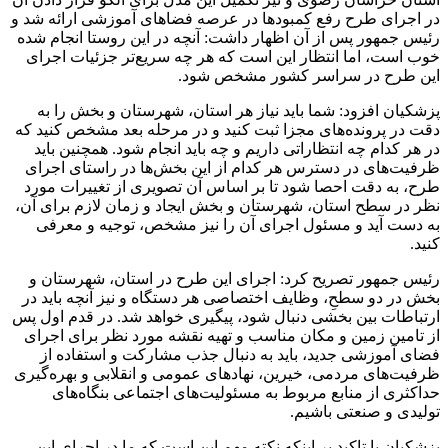
در اجرای طرح رفع کمبودها در عرصه فضاهای آموزشی ارائه شد و
رئیس جمهور پس از آن اظهار داشت: آنچه در این روستا انجام شده
خوب است، اما انتظار این است که هر چه سریع‌تر جزئیات اجرای
این طرح در سراسر کشور مشخص شود.
پزشکیان افزود: شما باید نیاز هر استان، شهرستان و بخش را به
دقت در پرونده‌های مجزا ثبت کنید و در مرحله بعد مشخص کنید که
در هر کدام چه انتظاراتی داریم و چه باید انجام شود. همچنین باید
ظرفیت‌های در دسترس هر کدام از این بخش‌ها در راستای اجرای
طرح، به دقت احصا شود تا بر اساس آن تصویری از تغییرات مورد
نظر در سطح استان، شهرستان و بخش ایجاد و زمان لازم برای آن،
به دست آید و مسئول اجرای آن را نیز مشخص، توجیه و معرفی
کنید.
رئیس جمهور تصریح کرد: اجرای این طرح در استان، شهرستان و
بخش در دو سطحِ، وظایف اختصاصی هر دستگاه و نیز آنچه باید در
ارتباطات بین بخشی دنبال شود، پیگیری خواهد شد. در قدم اول پس
از تامین زمین و مکان مناسب و تهیه نقشه مورد نظر برای اجرای
فضای آموزشی جدید، باید به دنبال جذب مشارکت و استفاده از
ظرفیت‌های مردمی، خیرین، نهادهای عمومی و انقلابی و بهره‌گیری
حداکثری از منابع مربوط به مسئولیت‌های اجتماعی بنگاه‌های
تولیدی و صنعتی باشیم.
پزشکیان با تاکید بر اینکه نکته مهم این است که ما در اجرای این