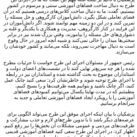
طرح به دنبال ساخت فضاهای آموزشی سنتی و مرسوم در کشور
نیستیم، گفت: ما به دنبال ساخت کلاس‌های درسی هستیم که در آن
فضای تعاملی شکل بگیرد، دانش‌آموزان کارگروهی و حل مسئله را
تمرین کنند و در این دو زمینه مهم توانمند شوند. اگر دانش‌آموزان در
این فرایند در کنار کارگروهی، مدیریت و همکاری با یکدیگر و غلبه بر
دشواری‌های حل مسئله را بیاموزند، وقتی بزرگ شدند نیز در برابر
سختی‌ها میدان را خالی نمی‌کنند و شبیه آنچه امروز در حال وقوع
است به دنبال مهاجرت نمی‌روند، بلکه می‌مانند و کشور خودشان را
می‌سازند.
رئیس جمهور از مسئولان اجرای این طرح خواست تا جزئیات مطرح
شده را هر چه سریع‌تر نهایی کنند تا در نشست‌های اعضای دولت و
استانداران موضوع به بحث گذاشته شده و استانداران نیز در رابطه
با اجرای طرح توجیه شوند و خاطرنشان کرد: سعی کنید چابک عمل
کنید، اگر چابک باشید و بتوانیم همه ظرفیت‌ها و را بسیج کنیم،
مطمئنم که در مدت نهایتا یکسال می‌توانیم کمبودهای فضاهای
آموزشی را با رویکرد ایجاد فضاهای آموزشی تعاملی و جدید به
سرانجام برسانیم.
پزشکیان با بیان اینکه اجرای موفق این طرح می‌تواند الگویی برای
عرصه‌های دیگر باشد تا با تدوین طرح‌های لازم و جذب مشارکت و
ظرفیت‌های مردمی و عمومی مشکلات آن بخش‌ها را نیز رفع کنیم،
اظهار کرد: در اجرای این طرح سعی کنید فضاهای آموزشی قدیمی