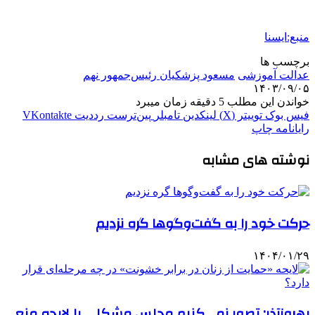
منبع:ایسنا
برچسب ها
عدالت آموزشی
مسعود پزشکیان رئیس‌جمهور نهم
۱۴۰۳/۰۹/۰۵
خواندن این مطلب 5 دقیقه زمان میبرد
فیس بوک
توییتر (X)
لینکدین
‫تامبلر
‫پین‌ترست
‫رددیت
‫VKontakte
رایانامه
چاپ
نوشته های مشابه
حرکت خود را به گفت‌وگوها گره نزدیم
۱۴۰۴/۰۱/۲۹
بهروزآذر: تصور نمی‌کنیم مجلس مشکلی با لایحه منع