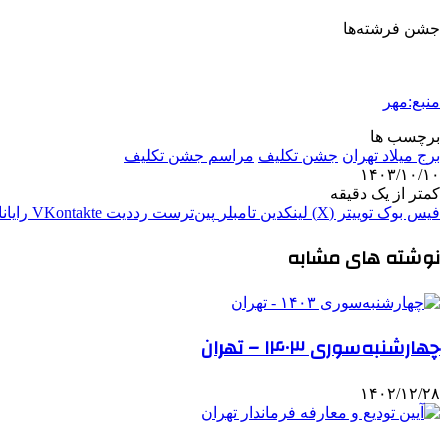
جشن فرشته‌ها
منبع:مهر
برچسب ها
برج میلاد تهران
جشن تکلیف
مراسم جشن تکلیف
۱۴۰۳/۱۰/۱۰
کمتر از یک دقیقه
فیس بوک
توییتر (X)
لینکدین
‫تامبلر
‫پین‌ترست
‫رددیت
‫VKontakte
رایان
نوشته های مشابه
چهارشنبه‌سوری ۱۴۰۳ – تهران
۱۴۰۲/۱۲/۲۸