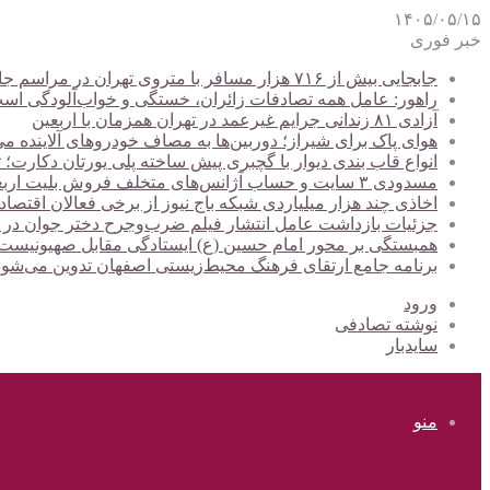
۱۴۰۵/۰۵/۱۵
خبر فوری
جابجایی بیش از ۷۱۶ هزار مسافر با متروی تهران در مراسم جاماندگان اربعین
راهور: عامل همه تصادفات زائران، خستگی و خواب‌آلودگی اس
آزادی ۸۱ زندانی جرایم غیرعمد در تهران همزمان با اربعین
هوای پاک برای شیراز؛ دوربین‌ها به مصاف خودروهای آلاینده می
انواع قاب بندی دیوار با گچبری پیش ساخته پلی یورتان دکارت
مسدودی ۳ سایت و حساب آژانس‌های متخلف فروش بلیت اربعین
اخاذی چند هزار میلیاردی شبکه باج نیوز از برخی فعالان اقتصا
جزئیات بازداشت عامل انتشار فیلم ضرب‌وجرح دختر جوان در
همبستگی بر محور امام حسین (ع) ایستادگی مقابل صهیونیس
برنامه جامع ارتقای فرهنگ محیط‌زیستی اصفهان تدوین می‌شود
ورود
نوشته تصادفی
سایدبار
منو