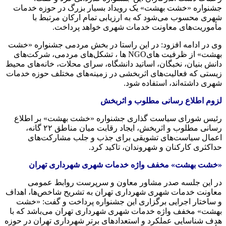
جشنواره «خشت بهشت» یک رویداد بسیار بزرگ در حوزه خدمات
شهری محسوب می‌شود که به ارزیابی تمام ارکان مرتبط با
مأموریت‌های معاونت خدمات شهری خواهد پرداخت.
وی در ادامه افزود: در این راستا در بخش مردمی جشنواره «خشت
بهشت» از ظرفیت هایNGO
ها
، تشکل‌های مردمی، شرکت‌های
دانش بنیان، نخبگان، اساتید دانشگاه، سرای محلات، خانه‌های محیط
زیستی که فعالیت‌های اثربخشی در زمینه‌های مختلف حوزه خدمات
شهری داشته‌اند، استفاده شود.
لزوم اطلاع رسانی مطلوب و اثربخش
رئیس شورای سیاست گذاری جشنواره «خشت بهشت» بر اطلاع
رسانی مطلوب و اثربخش، ایجاد رقابت میان مناطق ۲۲
گانه
،
اعمال سیاست‌های تشویقی برای جذب و جلب مشارکت‌های
حداکثری کارکنان و شهروندان، تاکید کرد.
«خشت بهشت» مخفف واژه خدمات شهری شهرداری تهران
در این جلسه صدر مشاور معاون و سرپرست روابط عمومی
معاونت خدمات شهری شهرداری تهران به تشریح شاخص‌ها، اهداف
و ساختار اجرایی برگزاری این جشنواره پرداخت و گفت: «خشت
بهشت» مخفف واژه خدمات شهری شهرداری تهران می‌باشد که با
هدف شناسایی عملکرد و استعدادهای برتر شهرداری تهران در حوزه