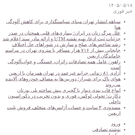
۱۴۰۵/۰۵/۱۸
خبر فوری
سیاهه انتشار تهران مبنای سیاستگذاری برای کاهش آلودگی
هوا
علل مرگ زنان در ایران؛ بیماری‌های قلبی همچنان در صدر
جزئیات ثبت ادعا، تهیه نقشه UTM و ارائه مادر سند اعلام شد
رشد شاخص‌های صلح و سازش در شوراهای حل اختلاف
جابجایی بیش از ۷۱۶ هزار مسافر با متروی تهران در مراسم
جاماندگان اربعین
راهور: عامل همه تصادفات زائران، خستگی و خواب‌آلودگی
است
آزادی ۸۱ زندانی جرایم غیرعمد در تهران همزمان با اربعین
هوای پاک برای شیراز؛ دوربین‌ها به مصاف خودروهای آلاینده
می‌روند
انواع قاب بندی دیوار با گچبری پیش ساخته پلی یورتان
دکارت؛ تحولی لوکس، فوری و بدون تخریب در دکوراسیون
داخلی
مسدودی ۳ سایت و حساب آژانس‌های متخلف فروش بلیت
اربعین
ورود
نوشته تصادفی