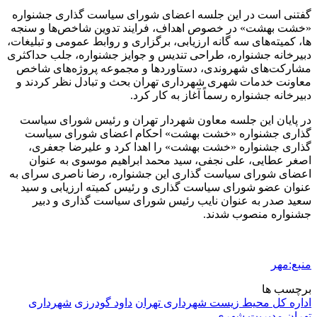
گفتنی است در این جلسه اعضای شورای سیاست گذاری جشنواره
«خشت بهشت» در خصوص اهداف، فرایند تدوین شاخص‌ها و
سنجه
ها
، کمیته‌های سه
گانه
ارزیابی، برگزاری و روابط عمومی و تبلیغات،
دبیرخانه جشنواره، طراحی تندیس و جوایز جشنواره، جلب حداکثری
مشارکت‌های شهروندی، دستاوردها و مجموعه پروژه‌های شاخص
معاونت خدمات شهری شهرداری تهران بحث و تبادل نظر کردند و
دبیرخانه جشنواره رسماً آغاز به کار کرد.
در پایان این جلسه معاون شهردار تهران و رئیس شورای سیاست
گذاری جشنواره «خشت بهشت» احکام اعضای شورای سیاست
گذاری جشنواره «خشت بهشت» را اهدا کرد و علیرضا جعفری،
اصغر عطایی، علی نجفی، سید محمد ابراهیم موسوی به عنوان
اعضای شورای سیاست گذاری این جشنواره، رضا ناصری سرای به
عنوان عضو شورای سیاست گذاری و رئیس کمیته ارزیابی و سید
سعید صدر به عنوان نایب رئیس شورای سیاست گذاری و دبیر
جشنواره منصوب شدند.
منبع:مهر
برچسب ها
اداره کل محیط زیست شهرداری تهران
داود گودرزی
شهرداری
تهران
مدیریت شهری