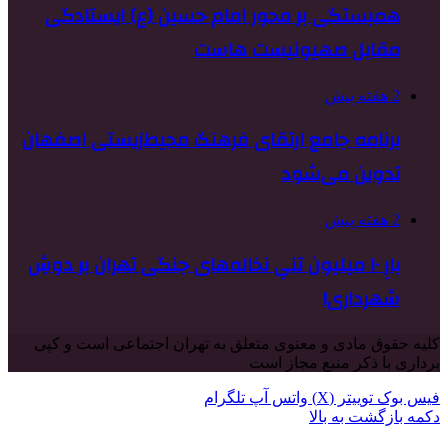
همبستگی بر محور امام حسین (ع) ایستادگی
مقابل صهیونیست هاست
2 هفته پیش
برنامه جامع ارتقای فرهنگ محیط‌زیستی اصفهان
تدوین می‌شود
2 هفته پیش
بارِ ۱۰ میلیون تنیِ نخاله‌های جنگی تهران بر دوشِ
شهرداری!
کلیه حقوق مادی و معنوی متعلق به تهران اجتماعی است و کپی
برداری با ذکر منبع مجاز است
فیس بوک
توییتر (X)
واتس آپ
تلگرام
دکمه بازگشت به بالا