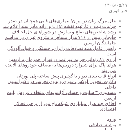
۱۴۰۵/۰۵/۱۷
خبر فوری
علل مرگ زنان در ایران؛ بیماری‌های قلبی همچنان در صدر
جزئیات ثبت ادعا، تهیه نقشه UTM و ارائه مادر سند اعلام شد
رشد شاخص‌های صلح و سازش در شوراهای حل اختلاف
جابجایی بیش از ۷۱۶ هزار مسافر با متروی تهران در مراسم
جاماندگان اربعین
راهور: عامل همه تصادفات زائران، خستگی و خواب‌آلودگی
است
آزادی ۸۱ زندانی جرایم غیرعمد در تهران همزمان با اربعین
هوای پاک برای شیراز؛ دوربین‌ها به مصاف خودروهای آلاینده
می‌روند
انواع قاب بندی دیوار با گچبری پیش ساخته پلی یورتان
دکارت؛ تحولی لوکس، فوری و بدون تخریب در دکوراسیون
داخلی
مسدودی ۳ سایت و حساب آژانس‌های متخلف فروش بلیت
اربعین
اخاذی چند هزار میلیاردی شبکه باج نیوز از برخی فعالان
اقتصادی
ورود
نوشته تصادفی