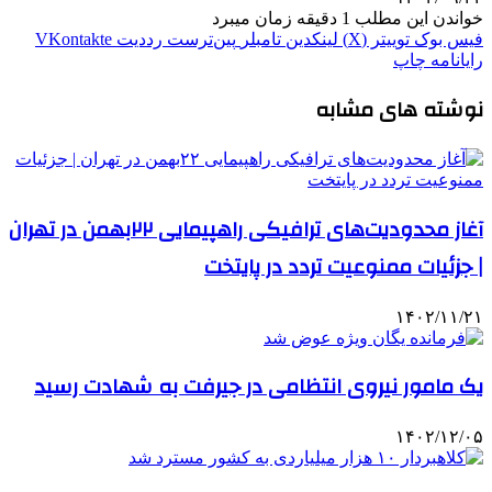
خواندن این مطلب 1 دقیقه زمان میبرد
فیس بوک
توییتر (X)
لینکدین
‫تامبلر
‫پین‌ترست
‫رددیت
‫VKontakte
رایانامه
چاپ
نوشته های مشابه
آغاز محدودیت‌های ترافیکی راهپیمایی ۲۲بهمن در تهران
| جزئیات ممنوعیت تردد در پایتخت
۱۴۰۲/۱۱/۲۱
یک مامور نیروی انتظامی در جیرفت به شهادت رسید
۱۴۰۲/۱۲/۰۵