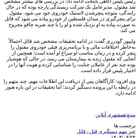
رئیس پلیس آگاهی پایتخت ادامه داد: در بررسی های بیشتر مشخص
شد مقتول، مدیرعامل یک شرکت ریسندگی پارچه بوده که در حال
رانندگی، متوجه پنچرشدن لاستیک خودروی خود می شود. مقتول
برای پنچرگیری در میدان فلسطین از خودرو پیاده می شود که قاتل
به صورت پیاده به او نزدیک شده و او را با چند ضربه چاقو مجروح
می کند.
ولیپور گودرزی گفت: در ادامه تحقیقات مشخص شد قاتل احتمالاً
به‌خاطر اختلافات مالی و با برنامه‌ریزی قبلی خودروی مقتول را
پنچر کرده و در زمان مناسب او سراغ او آمده است؛ همچنین از
آنجایی که مقتول زنده به بیمارستان می رسد، در حالی که هوشیار
بوده چند نفر از عاملان جنایت را شناسایی کرده و هویت آنها را در
اختیار پلیس قرار داده است.
وی افزود: کارآگاهان پس از دریافت این اطلاعات مهم، چند متهم را
در رابطه با این پرونده دستگیر کردند؛ اما تحقیقات در این باره هنوز
ادامه دارد.
منبع:همشهری آنلاین
برچسب ها
خبر مهم
دستگیری
قتل - قاتل
۱۴۰۳/۰۹/۲۴