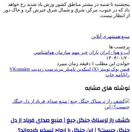
پنجشنبه تا شنبه در بیشتر مناطق کشور وزش باد شدید رخ خواهد
داد که در جنوب، مرکز، شرق و شمال شرق خیزش گرد و خاک دور
از انتظار نیست.
منبع:همشهری آنلاین
برچسب ها
آب و هوا - ایران
باران
خبر مهم
سازمان هواشناسي
۱۴۰۴/۰۱/۲۰
خواندن این مطلب 1 دقیقه زمان میبرد
فیس بوک
توییتر (X)
لینکدین
‫تامبلر
‫پین‌ترست
‫رددیت
‫VKontakte
رایانامه
چاپ
نوشته های مشابه
کشف راز ترسناک جنگل جیغ | منبع صدای فریاد از دل
جنگل چیست؟ | این جنگل را ارواح تسخیر کرده‌اند؟