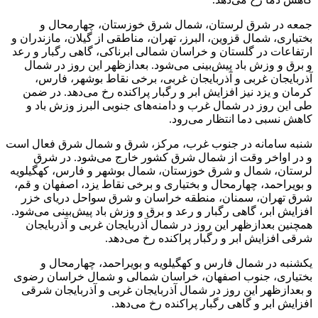
جمعه در شرق لرستان، شمال شرق خوزستان، چهارمحال و
بختیاری، شمال قزوین، البرز، تهران، مناطقی از گیلان، مازندران و
ارتفاعات در گلستان و خراسان شمالی ابرناکی، گاهی رگبار و رعد
و برق و وزش باد پیش‌بینی می‌شود. بعدازظهر این روز در شمال
آذربایجان غربی و آذربایجان غربی، برخی نقاط بوشهر، فارس،
کرمان و یزد نیز افزایش ابر و رگبار پراکنده رخ می‌دهد. در ضمن
طی این روز در شمال غرب و دامنه‌های جنوبی البرز وزش باد و
کاهش نسبی دما انتظار می‌رود.
شنبه سامانه در جنوب غرب، مرکز، شرق و شمال شرق فعال است
و در اواخر وقت از شمال شرق کشور خارج می‌شود. در شرق
لرستان، شمال و شرق خوزستان، شمال بوشهر و فارس، کهگیلویه
و بویراحمد، چهارمحال و بختیاری و برخی نقاط یزد، اصفهان و قم،
شرق تهران، سمنان، منطقه خراسان و شرق سواحل دریای خزر
افزایش ابر، گاهی رگبار و رعد و برق و وزش باد پیش‌بینی می‌شود.
همچنین بعدازظهر این روز در شمال آذربایجان غربی و آذربایجان
شرقی افزایش ابر و رگبار پراکنده رخ می‌دهد.
یکشنبه در شمال فارس و کهگیلویه و بویراحمد، چهارمحال و
بختیاری، جنوب اصفهان، خراسان شمالی و شمال خراسان رضوی
و بعدازظهر این روز در شمال آذربایجان غربی و آذربایجان شرقی
افزایش ابر و گاهی رگبار پراکنده رخ می‌دهد.