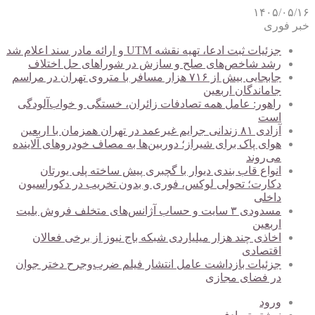
۱۴۰۵/۰۵/۱۶
خبر فوری
جزئیات ثبت ادعا، تهیه نقشه UTM و ارائه مادر سند اعلام شد
رشد شاخص‌های صلح و سازش در شوراهای حل اختلاف
جابجایی بیش از ۷۱۶ هزار مسافر با متروی تهران در مراسم
جاماندگان اربعین
راهور: عامل همه تصادفات زائران، خستگی و خواب‌آلودگی
است
آزادی ۸۱ زندانی جرایم غیرعمد در تهران همزمان با اربعین
هوای پاک برای شیراز؛ دوربین‌ها به مصاف خودروهای آلاینده
می‌روند
انواع قاب بندی دیوار با گچبری پیش ساخته پلی یورتان
دکارت؛ تحولی لوکس، فوری و بدون تخریب در دکوراسیون
داخلی
مسدودی ۳ سایت و حساب آژانس‌های متخلف فروش بلیت
اربعین
اخاذی چند هزار میلیاردی شبکه باج نیوز از برخی فعالان
اقتصادی
جزئیات بازداشت عامل انتشار فیلم ضرب‌وجرح دختر جوان
در فضای مجازی
ورود