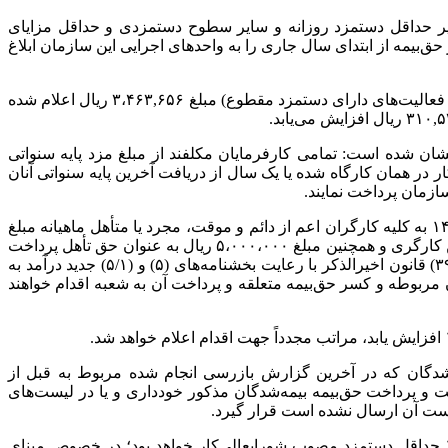
یر حداقل دستمزد روزانه و سایر سطوح دستمزدی و حداقل مزایای
د روزانه مبنای کسر حق‌بیمه از ابتدای سال جاری را به واحدهای اجرایی این سازمان ابلاغ
بر اساس این بخشنامه، حداقل دستمزد روزانه مبنای وصول حق‌بیمه بیمه‌شدگان مشمول قوانین کار و تأمین‌اجتماعی (به استثنای مشاغل و فعالیت‌های دارای دستمزد مقطوع) مبلغ ۳،۴۶۳,۶۵۶ ریال اعلام شده
مکلفند
از مبلغ مزد پایه سنواتی
در همان کارگاه شده یا یک سال از دریافت آخرین پایه سنواتی آنان
همچنین با توجه به اینکه طبق بندهای (۳)، (۴) و (۵) تصویب‌نامه فوق‏الذکر مقرر شده است کارفرمایان مشمول قانون کار از ابتدای سال ۱۴۰۴ به کلیه کارگران اعم از دائم و موقت، مجرد یا متأهل ماهیانه مبلغ
۲۲،۰۰۰،۰۰۰ ریال بابت کمک هزینه اقلام مصرفی خانوار به عنوان مزایای رفاهی و انگیزه‌ای، مبلغ ۹،۰۰۰،۰۰۰ ریال بابت کمک هزینه مسکن کارگری و همچنین مبلغ ۵،۰۰۰،۰۰۰ ریال به عنوان حق تأهل پرداخت
نمایند، از این رو کارفرمایان کارگاه‌های مشمول قانون کار می‌بایست طبق بند (۵) ماده (۲) قانون تأمین‌اجتماعی و آئین‌نامه اجرایی ماده (۳۹) قانون اخیرالذکر با رعایت بخشنامه‌های (۵) و (۱‏‏/۵) جدید درآمد به
مربوطه و کسر حق‌بیمه متعلقه و پرداخت آن به شعبه اقدام خواهند
‌شدگان که در آخرین گزارش بازرسی انجام شده مربوط به قبل از
وزانه (۳،۴۶۳،۶۵۶ ریال) درج شده است، چنانچه در سال ۱۴۰۴ کارفرما از ارسال لیست و پرداخت حق‌بیمه بیمه‌شدگان مذکور خودداری و یا در لیست‌های
 لیست آن ارسال نشده است قرار گیرد.
در این بخشنامه با اشاره به این که حداقل مبنای پرداخت حق‌بیمه بیمه‌شدگان ادامه بیمه به طور اختیاری مطابق بخشنامه ۱۳۹۸ برابر ۲‏‏‏/۱ حداقل دستمزد مصوب شورایعالی‌کار خواهد بود؛ در خصوص مبنای