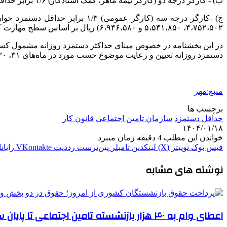
ب
) ‏‏- کارگر درجه دو (کارگر نیمه ماهر، کمک استادکار) ۶‏‏/۱ برابر حداقل دستمزد و
ج
۷۵۲،۵۰۲‏،۴، ۸۵۰‏،۵۴۱‏،۵ و ۹۴۶،۵۸۰‏،۶) ریال بر اساس سطح مهارت کارگران مزبور و با رعایت مصوبات هیأت مدیره محاسبه و وصول خواهد شد.
دستمزد روزانه تعیین و رعایت موضوع حسب مورد در ماه‌های ۳۱، ۳۰ و ۲۹ روزه الزامی می‌باشد.
منبع:مهر
برچسب ها
حداقل دستمزد
سازمان تامین اجتماعی
قانون کار
۱۴۰۴/۰۱/۱۸
خواندن این مطلب 4 دقیقه زمان میبرد
فیس بوک
توییتر (X)
لینکدین
‫تامبلر
‫پین‌ترست
‫رددیت
‫VKontakte
رایان
نوشته های مشابه
اعطای وام به ۴۰ هزار بازنشسته تامین اجتماعی تا پایان سال