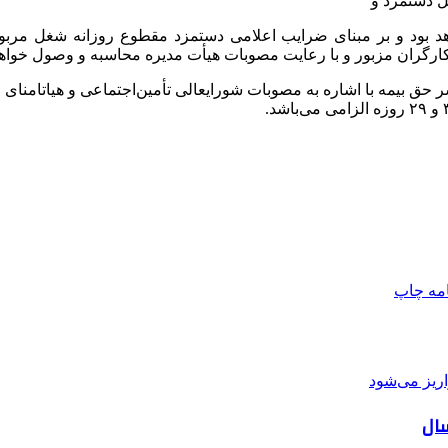
امه
چاپ