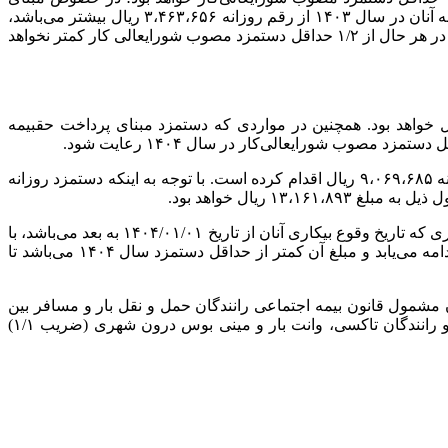
پرداخت حق بیمه، بیمه شدگان اختیاری آمده است: مبنای پرداخت حق‌بیمه بیمه‌شدگان ادامه بیمه به طور اختیاری که مبنای پرداخت حق‌بیمه آنان در سال ۱۴۰۳ از رقم روزانه ۳،۴۶۳،۶۵۶ ریال بیشتر می‌باشد،
همانند سایر سطوح دستمزدی معادل ۳۲ درصد به علاوه رقم ثابت روزانه ۳۱۰،۵۳۵ ریال مطابق روش ذیل در سال‌جاری افزایش می‌یابد که در هر حال از ۲‏‏‏/۱ حداقل دستمزد مصوب شورایعالی کار کمتر نخواهد
 حداقل مبنای پرداخت حق‏بیمه بیمه‏‌شدگان صاحبان حرف و مشاغل آزاد در سال ۱۴۰۴ معادل رقم روزانه ۳،۴۶۳،۶۵۶ ریال خواهد بود. همچنین در مواردی که دستمزد مبنای پرداخت حق‏بیمه
برای نمونه، بیمه‏‌شده‌‏ای که در سال ۱۴۰۳ نسبت به انعقاد قرارداد بیمه صاحبان حرف و مشاغل آزاد با دستمزد مبنای پرداخت حق‏بیمه روزانه ۹،۰۶۹،۶۸۵ ریال اقدام کرده است. با توجه به اینکه دستمزد روزانه
در این بخشنامه در خصوص مقرری بگیران بیمه بیکاری نیز خاطرنشان شده است: ‏‏‏ تمامی پرداختی‌های آن دسته از مقرری بگیران بیمه بیکاری که تاریخ وقوع بیکاری آنان از تاریخ ۰۱/‏۰۱/‏۱۴۰۴‬ به بعد می‌باشد، با
رعایت حداقل دستمزد سال ۱۴۰۴ خواهد بود. همچنین پرداختی‌های آن دسته از مقرری بگیران بیمه‌بیکاری سنوات قبل که در سال ۱۴۰۴ ادامه می‌یابد و مبلغ آن کمتر از حداقل دستمزد سال ۱۴۰۴ می‌باشد تا
 مشمول قانون بیمه اجتماعی رانندگان حمل و نقل بار و مسافر بین
مینی
بوس درون شهری (ضریب ۱‏‏‏‏‏/۱)