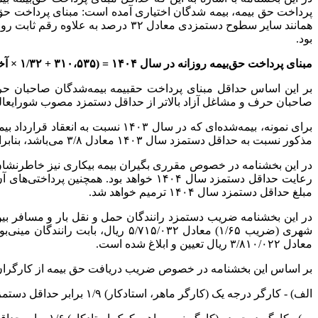
بود.
مبنای پرداخت حق‌بیمه روزانه در سال ۱۴۰۴‬ =‬ (۳۱۰،۵۳۵‬ +‬ ۳۲‏‏‏‏‏‏‏‏/۱‬ × آخرین مبنای پرداخت حق‌بیمه روزانه در سال ۱۴۰۳)
صاحبان حرف و مشاغل آزاد بالاتر از حداقل دستمزد مصوب شورایعالی کار در سال ۱۴۰۳ ‏باشد، باید ضریب دستمزد مربوطه نسبت به حداقل دستمزد مصوب شورایع
مذکور نسبت به حداقل دستمزد سال ۱۴۰۳ معادل ۸‏‏/۳ می‌باشد، بنابراین دستمزد مبنای پرداخت حق‏بیمه روزانه وی در سال ۱۴۰۴ برابر فرمول ذیل به مبلغ ۱۳،۱۶۱،۸۹۳ ریال خواهد بود.
مبلغ حداقل دستمزد سال ۱۴۰۴ ترمیم خواهد شد.
در این بخشنامه ضریب دستمزد رانندگان حمل و نقل بار و مسافر بین
شهری (ضریب ۶۵‏‏‏‏‏‏/۱) معادل ۰۳۲‏/۷۱۵‏/۵ ریال، بابت رانندگان مینی‌بوس و سواری (ضریب ۳۵‏‏‏‏‏‏/۱) معادل ۹۳۶،۶۷۵‏،۴ ریال، سایر رانندگان و رانندگان تاکسی، وانت بار و
معادل ۰۲۲‏/۸۱۰‏/۳ ریال تعیین و ابلاغ شده است.
بر اساس این بخشنامه در خصوص ضریب دریافت حق بیمه از کارگران
الف) ‏‏- کارگر درجه یک (کارگر ماهر، استادکار) ۹‏‏/۱ برابر حداقل دستمزد؛