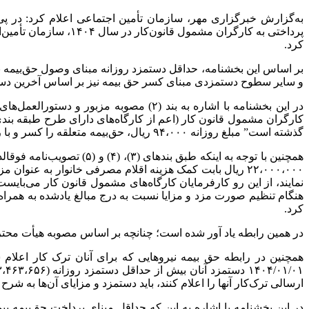
به‌گزارش خبرگزاری مهر، سازمان تأمین اجتماعی اعلام کرد: در 
پرداختی به کارگران م
کرد.
و سایر سطوح دستمزدی مبنای کسر حق بیمه نیز بر اساس آخرین دستمزد روزانه سال ۱۴۰۳، معادل ۳۲ درصد به‌علاوه رقم ثابت روزان
در این بخشنامه با اشاره به بند (۲) مصوبه مزبور و دستورالعمل‌های صادره از سوی وزارت تعاون، کار و رفاه اجتماعی مربوطه، خاطرنشان شده است: تمامی کارفرمایان
کارگران مشمول قانون کار (اعم از کارگاه‌های دارای طرح طبقه بندی
گذشته است” مبلغ روزانه ۹۴،۰۰۰ ریال، حق‌بیمه متعلقه را کسر و با رعایت ماده (۳۹) قانون تأمین اجتماعی و آئین نامه اجرایی مربوطه به سازمان پرداخت نمایند.
هنگام تنظیم صورت مزد و مزایا نسبت به درج مبالغ یادشده به همرا
کرد.
در همین رابطه یاد
آور
شده است؛ چنانچه بر اساس مصوبه هیأت محترم وزیران، مبلغ حق مسکن قا
همچنین در رابطه حق بیمه نیروهایی که برای آنان ترک کار اعلا
ارسالی ترک‌کار آنها را اعلام کنند، باید دستمزد و مزایای آن‌ها به 