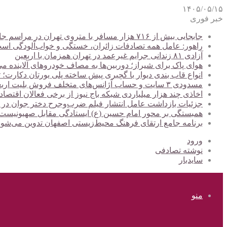
۱۴۰۵/۰۵/۱۵
خبر فوری
جابجایی بیش از ۷۱۶ هزار مسافر با متروی تهران در مراسم جاماندگان اربعین
راهور: عامل همه تصادفات زائران، خستگی و خواب‌آلودگی اس
آزادی ۸۱ زندانی جرایم غیرعمد در تهران همزمان با اربعین
هوای پاک برای شیراز؛ دوربین‌ها به مصاف خودروهای آلاینده می
انواع قاب بندی دیوار با گچبری پیش ساخته پلی یورتان دکارت
مسدودی ۳ سایت و حساب آژانس‌های متخلف فروش بلیت اربعین
اخاذی چند هزار میلیاردی شبکه باج نیوز از برخی فعالان اقتصا
جزئیات بازداشت عامل انتشار فیلم ضرب‌وجرح دختر جوان در
همبستگی بر محور امام حسین (ع) ایستادگی مقابل صهیونیس
برنامه جامع ارتقای فرهنگ محیط‌زیستی اصفهان تدوین می‌شود
ورود
نوشته تصادفی
سایدبار
منو