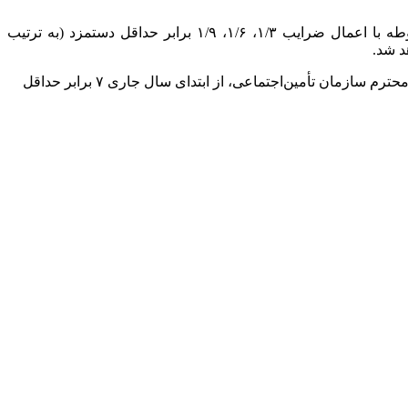
) ‏‏-کارگر درجه سه (کارگر عمومی) ۳‏‏/۱ برابر حداقل دستمزد خواهد بود و بر مبنای ضرایب اعلامی دستمزد مقطوع روزانه شغل مربوطه با اعمال ضرایب ۳‏‏‏‏‏‏‏‏/۱، ۶‏‏‏‏‏‏‏‏/۱، ۹‏‏‏‏‏‏‏‏/۱ برابر حداقل دستمزد (به ترتیب
در این بخشنامه در خصوص مبنای حداکثر دستمزد روزانه مشمول کسر حق بیمه با اشاره به ‏‏‏‏‏مصوبات شورایعالی تأمین‌اجتماعی و هیات‎امنای محترم سازمان تأمین‌اجتماعی، از ابتدای سال جاری ۷ برابر حداقل