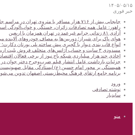
۱۴۰۵/۰۵/۱۵
خبر فوری
جابجایی بیش از ۷۱۶ هزار مسافر با متروی تهران در مراسم جاماندگان اربعین
راهور: عامل همه تصادفات زائران، خستگی و خواب‌آلودگی اس
آزادی ۸۱ زندانی جرایم غیرعمد در تهران همزمان با اربعین
هوای پاک برای شیراز؛ دوربین‌ها به مصاف خودروهای آلاینده می
انواع قاب بندی دیوار با گچبری پیش ساخته پلی یورتان دکارت
مسدودی ۳ سایت و حساب آژانس‌های متخلف فروش بلیت اربعین
اخاذی چند هزار میلیاردی شبکه باج نیوز از برخی فعالان اقتصا
جزئیات بازداشت عامل انتشار فیلم ضرب‌وجرح دختر جوان در
همبستگی بر محور امام حسین (ع) ایستادگی مقابل صهیونیس
برنامه جامع ارتقای فرهنگ محیط‌زیستی اصفهان تدوین می‌شود
ورود
نوشته تصادفی
سایدبار
منو