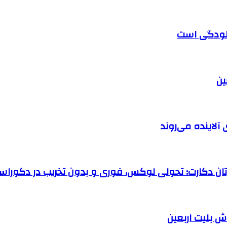
آلودگی است
آلاینده می‌روند
رتان دکارت؛ تحولی لوکس، فوری و بدون تخریب در دکوراس