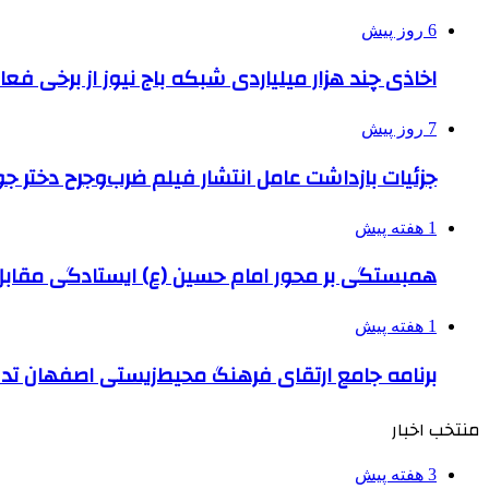
6 روز پیش
اخاذی چند هزار میلیاردی شبکه باج نیوز از برخی فع
7 روز پیش
جزئیات بازداشت عامل انتشار فیلم ضرب‌وجرح دختر ج
1 هفته پیش
همبستگی بر محور امام حسین (ع) ایستادگی مق
1 هفته پیش
برنامه جامع ارتقای فرهنگ محیط‌زیستی اصفهان ت
منتخب اخبار
3 هفته پیش