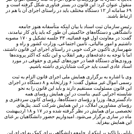
منقول عنوان کرد: این قانون در بستر فناوری شکل گرفته است و
۶۹ سامانه از ۱۲ دستگاه مختلف باید در راستای اجرای آن با هم در
ارتباط باشند.
رئیس سازمان ثبت اسناد با بیان اینکه متأسفانه هنوز جامعه
دانشگاهی و دستگاه‌های حاکمیتی آن طور که باید پای کار نیامدند،
گفت: در معاونت اول قوه قضائیه، ۳۳ جلسه تشکیل و ۱۷۰ مصوبه
داشتیم و امور مالیاتی، تأمین اجتماعی، وزارت کشور و راه و
شهرسازی تاکنون حرکت خوبی در راستای اجرای این قانون داشتند،
اما با توجه به دغدغه‌های رهبر انقلاب و این نکته که اکثر پرونده‌ها
ورودی‌های دستگاه قضا در حوزه‌های کیفری و حقوقی در مورد
اسناد عادی است باید حرکت شتابان‌تری داشته باشیم.
وی با اشاره به برگزاری همایش ملی اجرای قانون الزام به ثبت
رسمی اموال غیر منقول گفت: ۶ وزارتخانه و ۸ دستگاه در اجرای
این قانون مسئولیت مستقیم دارند و باید این قانون را به نحو
شایسته اجرایی کنیم. بناست در این همایش رؤسای همه
دادگستری‌ها، وزرا و رؤسای دستگاه‌ها، رؤسای کانون سردفتری و
رؤسای مشاورین املاک، در این همایش شرکت کنند. پنل‌های
تخصصی برای همایش در نظر گرفته شده و در ۱۷ و ۱۸ اردیبهشت
ماه در ساری برگزار می‌شود. امیدواریم حضور دانشگاهیان بر غنای
این همایش بیفزاید.
بابایی با تاکید بر اینکه از جامعه دانشگاهی برای کمک به اجرای این