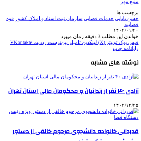
منبع:مهر
برچسب ها
حسن بابایی
خدمات قضایی
سازمان ثبت اسناد و املاک کشور
قوه
قضاییه
۱۴۰۴/۰۱/۲۰
خواندن این مطلب 3 دقیقه زمان میبرد
فیس بوک
توییتر (X)
لینکدین
‫تامبلر
‫پین‌ترست
‫رددیت
‫VKontakte
رایانامه
چاپ
نوشته های مشابه
آزادی ۴۰ نفر از زندانیان و محکومان مالی استان تهران
۱۴۰۲/۱۲/۲۵
قدردانی خانواده دانشجوی مرحوم خالقی از دستور