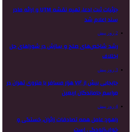
جزئیات ثبت ادعا، تهیه نقشه UTM و ارائه مادر
سند اعلام شد
2 روز پیش
رشد شاخص‌های صلح و سازش در شوراهای حل
اختلاف
3 روز پیش
جابجایی بیش از ۷۱۶ هزار مسافر با متروی تهران در
مراسم جاماندگان اربعین
4 روز پیش
راهور: عامل همه تصادفات زائران، خستگی و
خواب‌آلودگی است