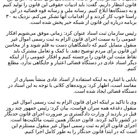
قانون انتظار داریم، گفت: باید ادبیات حقوقی این قانون را تولید کنیم
و به دستگاه‌ها ابلاغ کنیم. رسانه ملی و رسانه قوه قضائیه در این
راستا خوب کار کردند و از اقدامات آنها تشکر می‌کنم. نزدیک به ۳۰
برنامه درباره این قانون از شبکه خبر پخش شده است.
رئیس سازمان ثبت اسناد عنوان کرد: زمانی موفق می‌شویم افکار
عمومی را به سمت اجرای قانون الزام به ثبت رسمی اموال غیر
منقول متمایل کنیم که دانشگاهیان دست به قلم شوند و از محاسن
این قانون برای مردم توضیح دهند. با کمک و تعامل مشترک باید
نقاط مثبت این قانون را برجسته کنیم و افکار عمومی را از اینکه
دیگر اسناد عادی در دستگاه قضائی اعتبار و جایگاهی ندارد، مطلع
کنیم.
بابایی با اشاره به اینکه استفاده از اسناد عادی منشأ بسیاری از
مفاسد است، اظهار کرد: پرونده‌های کلانی با توجه به این اسناد در
دستگاه قضائی ایجاد شده است.
وی با تاکید بر اینکه اجرای قانون الزام به ثبت رسمی اموال غیر
منقول دغدغه همه سران قواست، بیان کرد: رئیس جمهور چند روز
قبل در بازدید از وزارت دادگستری بر ضرورت اجرای قانون
حدنگار
در کشور تاکید کردند. قانون
حدنگار
همین تثبیت مالکیت‌ها است.
اجرای قانون الزام به ثبت رسمی اموال غیر منقول مستلزم این
است که در ابتدا قانون
حدنگار
را به طور کامل اجرا کنیم.