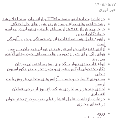
۱۴۰۵/۰۵/۱۷
خبر فوری
جزئیات ثبت ادعا، تهیه نقشه UTM و ارائه مادر سند اعلام شد
رشد شاخص‌های صلح و سازش در شوراهای حل اختلاف
جابجایی بیش از ۷۱۶ هزار مسافر با متروی تهران در مراسم
جاماندگان اربعین
راهور: عامل همه تصادفات زائران، خستگی و خواب‌آلودگی
است
آزادی ۸۱ زندانی جرایم غیرعمد در تهران همزمان با اربعین
هوای پاک برای شیراز؛ دوربین‌ها به مصاف خودروهای آلاینده
می‌روند
انواع قاب بندی دیوار با گچبری پیش ساخته پلی یورتان
دکارت؛ تحولی لوکس، فوری و بدون تخریب در دکوراسیون
داخلی
مسدودی ۳ سایت و حساب آژانس‌های متخلف فروش بلیت
اربعین
اخاذی چند هزار میلیاردی شبکه باج نیوز از برخی فعالان
اقتصادی
جزئیات بازداشت عامل انتشار فیلم ضرب‌وجرح دختر جوان
در فضای مجازی
ورود