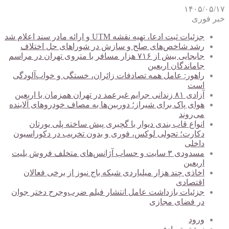
۱۴۰۵/۰۵/۱۷
خبر فوری
جزئیات ثبت ادعا، تهیه نقشه UTM و ارائه مادر سند اعلام شد
رشد شاخص‌های صلح و سازش در شوراهای حل اختلاف
جابجایی بیش از ۷۱۶ هزار مسافر با متروی تهران در مراسم
جاماندگان اربعین
راهور: عامل همه تصادفات زائران، خستگی و خواب‌آلودگی
است
آزادی ۸۱ زندانی جرایم غیرعمد در تهران همزمان با اربعین
هوای پاک برای شیراز؛ دوربین‌ها به مصاف خودروهای آلاینده
می‌روند
انواع قاب بندی دیوار با گچبری پیش ساخته پلی یورتان
دکارت؛ تحولی لوکس، فوری و بدون تخریب در دکوراسیون
داخلی
مسدودی ۳ سایت و حساب آژانس‌های متخلف فروش بلیت
اربعین
اخاذی چند هزار میلیاردی شبکه باج نیوز از برخی فعالان
اقتصادی
جزئیات بازداشت عامل انتشار فیلم ضرب‌وجرح دختر جوان
در فضای مجازی
ورود