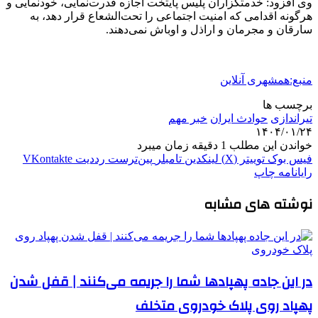
وی افزود: خدمتگزاران پلیس پایتخت اجازه قدرت‌نمایی، خودنمایی و
هرگونه اقدامی که امنیت اجتماعی را تحت‌الشعاع قرار دهد، به
سارقان و مجرمان و اراذل‌ و اوباش نمی‌دهند.
منبع:همشهری آنلاین
برچسب ها
تیراندازی
حوادث ایران
خبر مهم
۱۴۰۴/۰۱/۲۴
خواندن این مطلب 1 دقیقه زمان میبرد
فیس بوک
توییتر (X)
لینکدین
‫تامبلر
‫پین‌ترست
‫رددیت
‫VKontakte
رایانامه
چاپ
نوشته های مشابه
در این جاده پهپادها شما را جریمه می‌کنند | قفل شدن
پهپاد روی پلاک خودروی متخلف