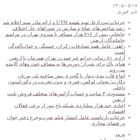
۱۴۰۵/۰۵/۱۷
خبر فوری
جزئیات ثبت ادعا، تهیه نقشه UTM و ارائه مادر سند اعلام شد
رشد شاخص‌های صلح و سازش در شوراهای حل اختلاف
جابجایی بیش از ۷۱۶ هزار مسافر با متروی تهران در مراسم
جاماندگان اربعین
راهور: عامل همه تصادفات زائران، خستگی و خواب‌آلودگی
است
آزادی ۸۱ زندانی جرایم غیرعمد در تهران همزمان با اربعین
هوای پاک برای شیراز؛ دوربین‌ها به مصاف خودروهای آلاینده
می‌روند
انواع قاب بندی دیوار با گچبری پیش ساخته پلی یورتان
دکارت؛ تحولی لوکس، فوری و بدون تخریب در دکوراسیون
داخلی
مسدودی ۳ سایت و حساب آژانس‌های متخلف فروش بلیت
اربعین
اخاذی چند هزار میلیاردی شبکه باج نیوز از برخی فعالان
اقتصادی
جزئیات بازداشت عامل انتشار فیلم ضرب‌وجرح دختر جوان
در فضای مجازی
ورود