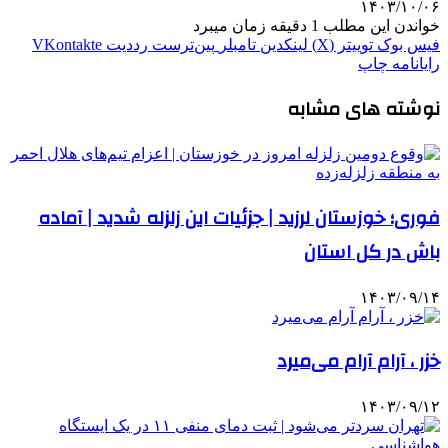
۱۴۰۳/۱۰/۰۶
خواندن این مطلب 1 دقیقه زمان میبرد
فیس بوک
توییتر (X)
لینکدین
‫تامبلر
‫پین‌ترست
‫رددیت
‫VKontakte
رایانامه
چاپ
نوشته های مشابه
فوری؛ خوزستان لرزید | جزئیات این زلزله شدید | آماده
باش در کل استان
۱۴۰۳/۰۹/۱۴
خزر ، آرام آرام می‌میرد
۱۴۰۳/۰۹/۱۲