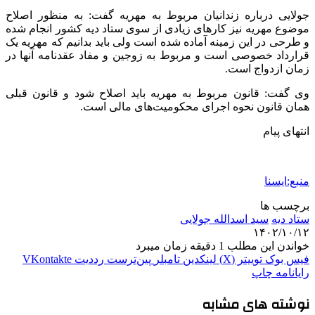
جولایی درباره زندانیان مربوط به مهریه گفت: به منظور اصلاح
موضوع مهریه نیز کارهای زیادی از سوی ستاد دیه کشور انجام شده
و طرحی در این زمینه آماده شده است ولی باید بدانیم که مهریه یک
قرارداد خصوصی است و مربوط به زوجین و مفاد عقدنامه آنها در
زمان ازدواج است.
وی گفت: قانون مربوط به مهریه باید اصلاح شود و قانون قبلی
همان قانون نحوه اجرای محکومیت‌های مالی است.
انتهای پیام
منبع:ایسنا
برچسب ها
ستاد ديه
سید اسدالله جولایی
۱۴۰۲/۱۰/۱۲
خواندن این مطلب 1 دقیقه زمان میبرد
فیس بوک
توییتر (X)
لینکدین
‫تامبلر
‫پین‌ترست
‫رددیت
‫VKontakte
رایانامه
چاپ
نوشته های مشابه