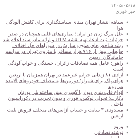
۱۴۰۵/۰۵/۱۸
خبر فوری
سیاهه انتشار تهران مبنای سیاستگذاری برای کاهش آلودگی
هوا
علل مرگ زنان در ایران؛ بیماری‌های قلبی همچنان در صدر
جزئیات ثبت ادعا، تهیه نقشه UTM و ارائه مادر سند اعلام شد
رشد شاخص‌های صلح و سازش در شوراهای حل اختلاف
جابجایی بیش از ۷۱۶ هزار مسافر با متروی تهران در مراسم
جاماندگان اربعین
راهور: عامل همه تصادفات زائران، خستگی و خواب‌آلودگی
است
آزادی ۸۱ زندانی جرایم غیرعمد در تهران همزمان با اربعین
هوای پاک برای شیراز؛ دوربین‌ها به مصاف خودروهای آلاینده
می‌روند
انواع قاب بندی دیوار با گچبری پیش ساخته پلی یورتان
دکارت؛ تحولی لوکس، فوری و بدون تخریب در دکوراسیون
داخلی
مسدودی ۳ سایت و حساب آژانس‌های متخلف فروش بلیت
اربعین
ورود
نوشته تصادفی