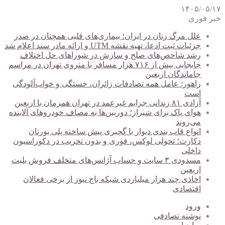
۱۴۰۵/۰۵/۱۷
خبر فوری
علل مرگ زنان در ایران؛ بیماری‌های قلبی همچنان در صدر
جزئیات ثبت ادعا، تهیه نقشه UTM و ارائه مادر سند اعلام شد
رشد شاخص‌های صلح و سازش در شوراهای حل اختلاف
جابجایی بیش از ۷۱۶ هزار مسافر با متروی تهران در مراسم
جاماندگان اربعین
راهور: عامل همه تصادفات زائران، خستگی و خواب‌آلودگی
است
آزادی ۸۱ زندانی جرایم غیرعمد در تهران همزمان با اربعین
هوای پاک برای شیراز؛ دوربین‌ها به مصاف خودروهای آلاینده
می‌روند
انواع قاب بندی دیوار با گچبری پیش ساخته پلی یورتان
دکارت؛ تحولی لوکس، فوری و بدون تخریب در دکوراسیون
داخلی
مسدودی ۳ سایت و حساب آژانس‌های متخلف فروش بلیت
اربعین
اخاذی چند هزار میلیاردی شبکه باج نیوز از برخی فعالان
اقتصادی
ورود
نوشته تصادفی