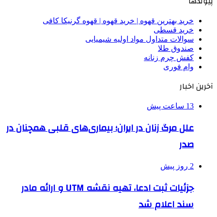
پیوندها
خرید بهترین قهوه | خرید قهوه | قهوه گرنیکا کافی
خرید قسطی
سوالات متداول مواد اولیه شیمیایی
صندوق طلا
کفش چرم زنانه
وام فوری
آخرین اخبار
13 ساعت پیش
علل مرگ زنان در ایران؛ بیماری‌های قلبی همچنان در
صدر
2 روز پیش
جزئیات ثبت ادعا، تهیه نقشه UTM و ارائه مادر
سند اعلام شد