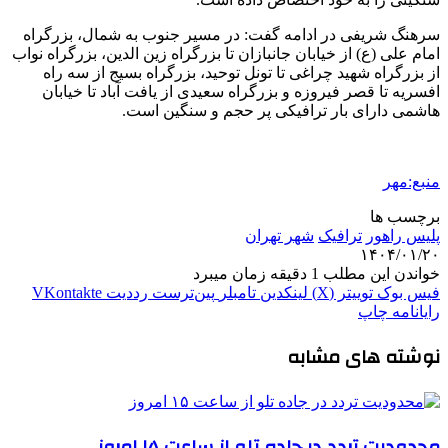
سرهنگ شریفی در ادامه گفت: در مسیر جنوب به شمال، بزرگراه
امام علی (
ع)
از خیابان جانبازان تا بزرگراه زین
الدین
، بزرگراه نواب
از بزرگراه شهید چراغی تا تونل توحید، بزرگراه بسیج از سه راه
افسریه تا قصر فیروزه و بزرگراه سعیدی از یافت آباد تا خیابان
هاشمی دارای بار ترافیکی پر حجم و سنگین است.
منبع:مهر
برچسب ها
پلیس راهور
ترافیک
شهر تهران
۱۴۰۴/۰۱/۲۰
خواندن این مطلب 1 دقیقه زمان میبرد
فیس بوک
توییتر (X)
لینکدین
‫تامبلر
‫پین‌ترست
‫رددیت
‫VKontakte
رایانامه
چاپ
نوشته های مشابه
محدودیت تردد در جاده تلو از ساعت ۱۵ امروز