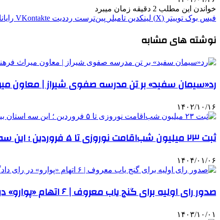
خواندن این مطلب 2 دقیقه زمان میبرد
فیس بوک
توییتر (X)
لینکدین
‫تامبلر
‫پین‌ترست
‫رددیت
‫VKontakte
رایان
نوشته های مشابه
رد«سیمان سفید» بر تن مدرسه صفوی شیراز | معاون میر
۱۴۰۲/۱۰/۱۶
ثبت ۲۳ میلیون شب‌اقامت نوروزی تا ۵ فروردین ؛ این سه استان بیشترین مسافر را داشتند
۱۴۰۴/۰۱/۰۶
صدور رای اولیه برای گنج یاب معروف | ۶ اتهام «پوارو» در رای دادگاه
۱۴۰۳/۱۰/۰۱