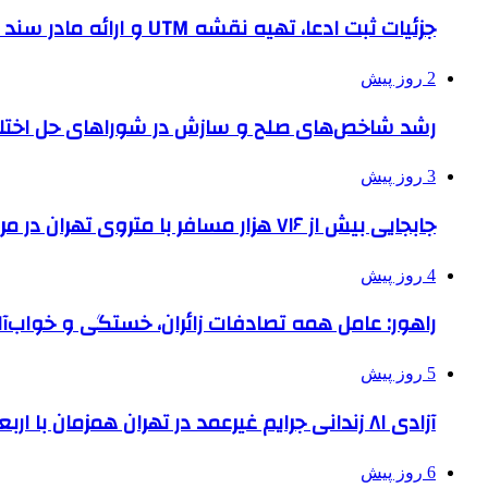
جزئیات ثبت ادعا، تهیه نقشه UTM و ارائه مادر سند اعلام شد
2 روز پیش
رشد شاخص‌های صلح و سازش در شوراهای حل اختل
3 روز پیش
جابجایی بیش از ۷۱۶ هزار مسافر با متروی تهران در مراسم جاماندگان اربعین
4 روز پیش
راهور: عامل همه تصادفات زائران، خستگی و خواب‌
5 روز پیش
آزادی ۸۱ زندانی جرایم غیرعمد در تهران همزمان با اربعین
6 روز پیش