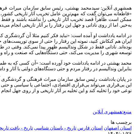
همشهری آنلاین: سیدمحمد بهشتی، رئیس سابق سازمان میراث فرهنگی
«قاطعانه می‌توان گفت که مهم‌ترین عامل تخریب آثار تاریخی کشور، ج
به‌خیر. اما از روی نادانی و جهل این رفتار را بر آثار تاریخی انجام می‌ده
در ادامه یادداشت او آمده است: «نباید فکر کنیم مثلا آن گردشگری که 
ایران هم کنکاش کنید، نمونه این رفتار را حتی از سوی توریست‌های خارج
بوده‌اند. نادانی فقط در شکل وندالیسم ظهور پیدا نمی‌کند. وقتی 
توسعه شهری را مدیریت می‌کند، حتی دستگاه‌هایی که صنعت و راه و ترا
محمد بهشتی در ادامه یادداشت خود آورده است: «آن کسی که به طمع 
بنابراین وندالیسم در رفتار مردم و حتی دستگاه‌های دولتی با آثار و د
در پایان یادداشت رئیس سابق سازمان میراث فرهنگی و گردشگری آمد
این بی‌قراری می‌تواند بی‌قراری اقتصادی، اجتماعی یا سیاسی و حتی ن
نوعی خود را تخلیه کند و این تخلیه بر آثار تاریخی و از روی جهل انجام
منبع:همشهری آنلاین
برچسب ها
استان اصفهان
استان‌ فارس
تاریخ - باستان‌ شناسی
تاریخ - بافت تاری
۱۴۰۴/۰۱/۲۶