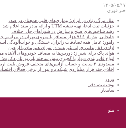
۱۴۰۵/۰۵/۱۷
خبر فوری
علل مرگ زنان در ایران؛ بیماری‌های قلبی همچنان در صدر
جزئیات ثبت ادعا، تهیه نقشه UTM و ارائه مادر سند اعلام شد
رشد شاخص‌های صلح و سازش در شوراهای حل اختلاف
جابجایی بیش از ۷۱۶ هزار مسافر با متروی تهران در مراسم جاماندگان اربعین
راهور: عامل همه تصادفات زائران، خستگی و خواب‌آلودگی اس
آزادی ۸۱ زندانی جرایم غیرعمد در تهران همزمان با اربعین
هوای پاک برای شیراز؛ دوربین‌ها به مصاف خودروهای آلاینده می
انواع قاب بندی دیوار با گچبری پیش ساخته پلی یورتان دکارت
مسدودی ۳ سایت و حساب آژانس‌های متخلف فروش بلیت اربعین
اخاذی چند هزار میلیاردی شبکه باج نیوز از برخی فعالان اقتصا
ورود
نوشته تصادفی
سایدبار
منو