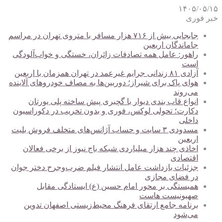
۱۴۰۵/۰۵/۱۵
خبر فوری
جابجایی بیش از ۷۱۶ هزار مسافر با متروی تهران در مراسم
جاماندگان اربعین
راهور: عامل همه تصادفات زائران، خستگی و خواب‌آلودگی
است
آزادی ۸۱ زندانی جرایم غیرعمد در تهران همزمان با اربعین
هوای پاک برای شیراز؛ دوربین‌ها به مصاف خودروهای آلاینده
می‌روند
انواع قاب بندی دیوار با گچبری پیش ساخته پلی یورتان
دکارت؛ تحولی لوکس، فوری و بدون تخریب در دکوراسیون
داخلی
مسدودی ۳ سایت و حساب آژانس‌های متخلف فروش بلیت
اربعین
اخاذی چند هزار میلیاردی شبکه باج نیوز از برخی فعالان
اقتصادی
جزئیات بازداشت عامل انتشار فیلم ضرب‌وجرح دختر جوان
در فضای مجازی
همبستگی بر محور امام حسین (ع) ایستادگی مقابل
صهیونیست هاست
برنامه جامع ارتقای فرهنگ محیط‌زیستی اصفهان تدوین
می‌شود