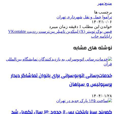
منبع:مهر
برچسب ها
تراموا
حمل و نقل
شهرداری تهران
۱۴۰۳/۱۰/۰۶
خواندن این مطلب 1 دقیقه زمان میبرد
فیس بوک
توییتر (X)
لینکدین
‫تامبلر
‫پین‌ترست
‫رددیت
‫VKontakte
رایانامه
چاپ
نوشته های مشابه
خدمات‌رسانی اتوبوسرانی برای بانوان تماشاگر دیدار
پرسپولیس و سپاهان
۱۴۰۴/۰۱/۲۸
کمربند سبز پایتخت پس از حدود ۳۰ سال تکمیل شد