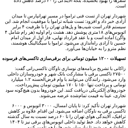
سفرها را بهبود بخشیده، بلکه آلایندگی را ۴۰ درصد کاهش داده
است.
شهردار تهران از تست فنی تراموا در مسیر تهرانپارس تا میدان
آزادی خبر داد و افزود: تست شبانه تراموا با موفقیت انجام شد. این
سیستم قادر است شیب‌ها و پل‌های تهران را با ظرفیت ۴ برابر
اتوبوس‌های ۱۸متری پوشش دهد. هشت رام اولیه (هر رام شامل ۴
واگن) آماده است و با عقد قرارداد نهایی، فاز اول از میدان امام
حسین تا آزادی راه‌اندازی می‌شود. تراموا با سیگنالینگ هوشمند،
نظم مترو را به خیابان‌ها می‌آورد.
تسهیلات ۱۲۰۰ میلیون تومانی برای برقی‌سازی تاکسی‌های فرسوده
زاکانی با تشریح برنامه‌های نوسازی ناوگان تاکسی‌رانی گفت:
۲۷۵۰۰ تاکسی برقی با مشارکت بانک شهر و خودروسازان داخلی
وارد می‌شود. رانندگان می‌توانند با وام قرض‌الحسنه ۱.۲ میلیارد
تومانی و پرداخت تنها ۱۵۰ تا ۱۷۰ میلیون تومان پیش‌پرداخت،
خودروهای الکتریکی دریافت کنند. این خودروها بدون هیچ‌گونه سود
تجاری، عیناً به قیمت تمام‌شده عرضه می‌شوند.
شهردار تهران تأکید کرد: تا پایان امسال، ۳۰۰۰ اتوبوس و ۶۰۰۰
تاکسی برقی به ناوگان اضافه می‌شود. این اقدام علاوه بر کاهش
ترافیک، آلایندگی هوای تهران را تا ۶۰ درصد نسبت به سال گذشته
کاهش خواهد داد. خط تولید داخلی اتوبوس‌های برقی نیز تا ۱۴۰۴
راه‌اندازی می‌شود تا نیاز سایر شهرها را هم تأمین کنیم.