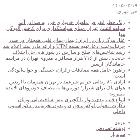
۱۴۰۵/۰۵/۱۹
خبر فوری
زنگ خطر انقراض ماهیان خاویاری خزر به صدا در آمد
سیاهه انتشار تهران مبنای سیاستگذاری برای کاهش آلودگی
هوا
علل مرگ زنان در ایران؛ بیماری‌های قلبی همچنان در صدر
جزئیات ثبت ادعا، تهیه نقشه UTM و ارائه مادر سند اعلام شد
رشد شاخص‌های صلح و سازش در شوراهای حل اختلاف
جابجایی بیش از ۷۱۶ هزار مسافر با متروی تهران در مراسم
جاماندگان اربعین
راهور: عامل همه تصادفات زائران، خستگی و خواب‌آلودگی
است
آزادی ۸۱ زندانی جرایم غیرعمد در تهران همزمان با اربعین
هوای پاک برای شیراز؛ دوربین‌ها به مصاف خودروهای آلاینده
می‌روند
انواع قاب بندی دیوار با گچبری پیش ساخته پلی یورتان
دکارت؛ تحولی لوکس، فوری و بدون تخریب در دکوراسیون
داخلی
ورود
نوشته تصادفی
سایدبار