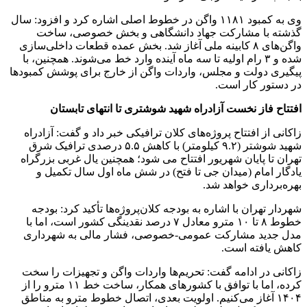
وی به کمبود ۱۱۸۱ واگن در خطوط اصلی اشاره کرد و افزود: سال
گذشته با مشارکت جهاد دانشگاهی و بخش خصوصی، ساخت
واگن‌های ۸ کابینه ملی آغاز شد. بخش عمده قطعات داخلی‌سازی
شده و ۳ رام اولیه تا سه ماه آینده وارد خط می‌شوند. همچنین، با
پیگیری دولت و مجلس، واردات واگن از خارج برای پوشش کمبودها
در دستور کار است.
افتتاح فاز نخست آزادراه شهید شوشتری تا انتهای تابستان
زاکانی از افتتاح پروژه‌های کلان ترافیکی خبر داد و گفت: آزادراه
شهید شوشتر (۹.۲ کیلومتر) با کاهش ۵.۵ درصدی ترافیک شرق
تهران تا پایان شهریور افتتاح می شود؛ همچنین یال غربی بزرگراه
یادگار امام (میدان جی تا فتح) در شش ماه اول سال تکمیل و
بهره‌برداری خواهد شد.
شهردار تهران با اشاره به بودجه کلان‌پروژه‌ها تأکید کرد: بودجه
خطوط ۸ تا ۱۰ مترو معادل ۷ درصد نقدینگی کشور است، اما با
مدل جدید مشارکت عمومی-خصوصی، فشار مالی به شهرداری
کاهش یافته است.
زاکانی در ادامه گفت: تحریم‌ها واردات واگن و تجهیزات را سخت
کرده، اما با توافق با کشورهای همکار، ساخت خط ۱۱ مترو را از
۱۴۰۴ آغاز می‌کنیم. اولویت بعدی، اتصال خطوط مترو به مناطق