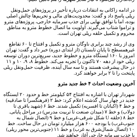
در ادامه زاکانی به انتقادات درباره تأخیر در پروژه‌های حمل‌ونقل
ریلی پاسخ داد و گفت: محدودیت‌های مالی و تحریم‌ها چالش اصلی
بوده، اما با توافق نهایی برای جذب سرمایه خارجی، پروژه‌های مترو
و تراموا شتاب می‌گیرند. اولویت ما اتصال خطوط مترو به مناطق
محروم و تکمیل حلقه ریلی تهران است.
وی از رشد چند برابری ناوگان مترو و تکمیل و افتتاح تا ۶۰ تقاطع
غیرهمسطح تا پایان تابستان (از ابتدای دوره) خبر داد و گفت: تهران
امروز با ۱۶۰ ایستگاه مترو و خطوط جدید، سریع‌ترین دوران توسعه
ریلی خود از دهه ۷۰ تاکنون را تجربه می‌کند. خطوط ۸، ۹، ۱۰ و ۱۱
در حال پیشرفت هستند و تا سه سال آینده، ظرفیت حمل‌ونقل ریلی
پایتخت را تا ۲ برابر خواهند کرد.
آخرین وضعیت احداث ۴ خط جدید مترو
شهردار تهران با اشاره به افتتاح ۵۴ کیلومتر خط و حدود ۲۰ ایستگاه
جدید در چهار سال گذشته اعلام کرد: خط ۲ (فرهنگسرا تا صادقیه)
و خط ۴ (اکباتان تا افسریه) تکمیل شدند. خط ۶ (شهید باقری تا
دولاب) و خط ۷ (میدان صنعت تا تربیت مدرس) در مراحل پایانی.
خط ۸ (حلقه U شکل شرقی-غربی) و خط ۹ (اتصال شمال به
جنوب‌غرب) با بودجه ۶۰۰ هزار میلیارد تومان در حال ساخت. خط
۱۰ (اتصال شمال‌شرق به غرب) و خط ۱۱ (جنوبی‌ترین محور ریلی)
با جذب سرمایه خارجی آغاز خواهند شد.