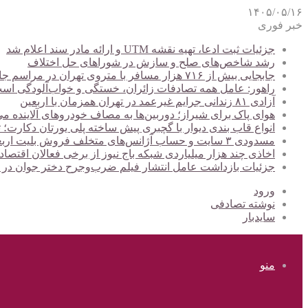
۱۴۰۵/۰۵/۱۶
خبر فوری
جزئیات ثبت ادعا، تهیه نقشه UTM و ارائه مادر سند اعلام شد
رشد شاخص‌های صلح و سازش در شوراهای حل اختلاف
جابجایی بیش از ۷۱۶ هزار مسافر با متروی تهران در مراسم جاماندگان اربعین
راهور: عامل همه تصادفات زائران، خستگی و خواب‌آلودگی اس
آزادی ۸۱ زندانی جرایم غیرعمد در تهران همزمان با اربعین
هوای پاک برای شیراز؛ دوربین‌ها به مصاف خودروهای آلاینده می
انواع قاب بندی دیوار با گچبری پیش ساخته پلی یورتان دکارت
مسدودی ۳ سایت و حساب آژانس‌های متخلف فروش بلیت اربعین
اخاذی چند هزار میلیاردی شبکه باج نیوز از برخی فعالان اقتصا
جزئیات بازداشت عامل انتشار فیلم ضرب‌وجرح دختر جوان در
ورود
نوشته تصادفی
سایدبار
منو