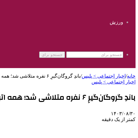
ورزش
جستجو برای
خانه
/
اخبار اجتماعی > پليس
/
باندِ گروگان‌گیرِ ۶ نفره متلاشی شد؛ همه اتباع بودند | فیلم دلخراش قطع عضو که منتشر کردند…
اخبار اجتماعی > پليس
باندِ گروگان‌گیرِ ۶ نفره متلاشی شد؛ همه اتباع بودند | فیلم دلخراش قطع عضو که منتشر کردند…
۱۴۰۳/۰۸/۳۰
کمتر از یک دقیقه