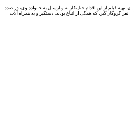
یه فیلم از این اقدام جنایتکارانه و ارسال به خانواده وی، در صدد
باج گیری بودند که در یک اقدام ضربتی و با هماهنگی قضایی، همراهی واحد نوپویِ رهایی گروگانِ فراجا و واحد مبارزه با جرایم خشن فاتب، ۶ نفر گروگان‌گیر، که همگی از اتباع بودند، دستگیر و به همراه آلات