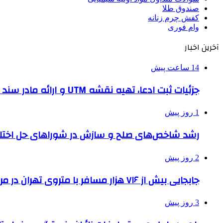
صندوق طلا
کفش چرم زنانه
وام فوری
آخرین اخبار
14 ساعت پیش
جزئیات ثبت ادعا، تهیه نقشه UTM و ارائه مادر سند اعلام شد
1 روز پیش
رشد شاخص‌های صلح و سازش در شوراهای حل اختل
2 روز پیش
جابجایی بیش از ۷۱۶ هزار مسافر با متروی تهران در مراسم جاماندگان اربعین
3 روز پیش