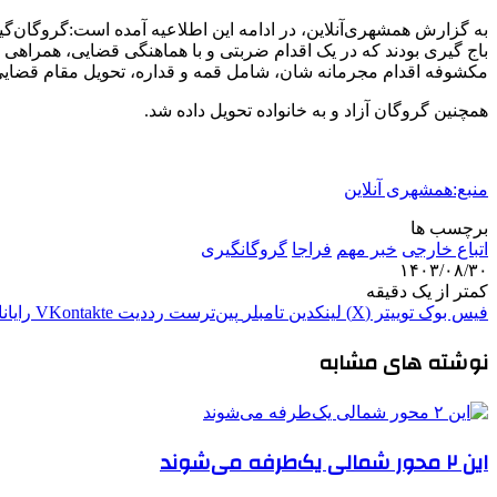
به گزارش همشهری‌آنلاین، در ادامه این اطلاعیه آمده است:گروگان‌گیر
مکشوفه اقدام مجرمانه شان، شامل قمه و قداره، تحویل مقام قضایی
همچنین گروگان آزاد و به خانواده تحویل داده شد.
منبع:همشهری آنلاین
برچسب ها
اتباع خارجی
خبر مهم
فراجا
گروگانگیری
۱۴۰۳/۰۸/۳۰
کمتر از یک دقیقه
فیس بوک
توییتر (X)
لینکدین
‫تامبلر
‫پین‌ترست
‫رددیت
‫VKontakte
رایان
نوشته های مشابه
این ۲ محور شمالی یک‌طرفه می‌شوند