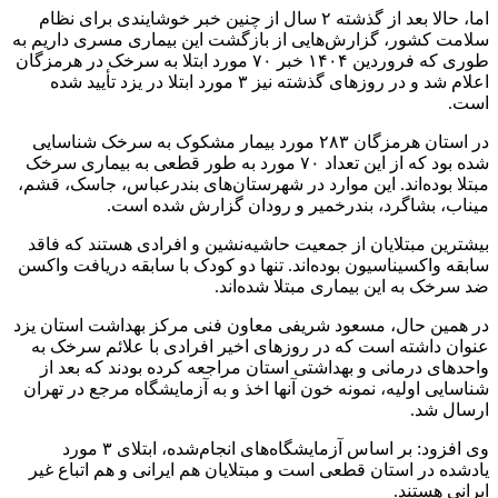
اما، حالا بعد از گذشته ۲ سال از چنین خبر خوشایندی برای نظام
سلامت کشور، گزارش‌هایی از بازگشت این بیماری مسری داریم به
طوری که فروردین ۱۴۰۴ خبر ۷۰ مورد ابتلا به سرخک در هرمزگان
اعلام شد و در روزهای گذشته نیز ۳ مورد ابتلا در یزد تأیید شده
است.
در استان هرمزگان ۲۸۳ مورد بیمار مشکوک به سرخک شناسایی
شده بود که از این تعداد ۷۰ مورد به طور قطعی به بیماری سرخک
مبتلا بوده‌اند. این موارد در شهرستان‌های بندرعباس، جاسک، قشم،
میناب، بشاگرد، بندرخمیر و رودان گزارش شده است.
بیشترین مبتلایان از جمعیت حاشیه‌نشین و افرادی هستند که فاقد
سابقه واکسیناسیون بوده‌اند. تنها دو کودک با سابقه دریافت واکسن
ضد سرخک به این بیماری مبتلا شده‌اند.
در همین حال، مسعود شریفی معاون فنی مرکز بهداشت استان یزد
عنوان داشته است که در روزهای اخیر افرادی با علائم سرخک به
واحدهای درمانی و بهداشتی استان مراجعه کرده بودند که بعد از
شناسایی اولیه، نمونه خون آنها اخذ و به آزمایشگاه مرجع در تهران
ارسال شد.
وی افزود: بر اساس آزمایشگاه‌های انجام‌شده، ابتلای ۳ مورد
یادشده در استان قطعی است و مبتلایان هم ایرانی و هم اتباع غیر
ایرانی هستند.