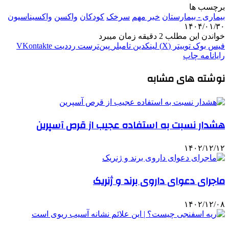
برچسب ها
بیماری - بیمارستان
خبر مهم
سرخک
کودکان
واکسن
واکسیناسیون
۱۴۰۴/۰۱/۳۰
خواندن این مطلب 2 دقیقه زمان میبرد
فیس بوک
توییتر (X)
لینکدین
‫تامبلر
‫پین‌ترست
‫رددیت
‫VKontakte
رایانامه
چاپ
نوشته های مشابه
هشدار نسبت به استفاده عجیب از قرص آسپرین
۱۴۰۲/۱۲/۱۲
ماجرای دعوای داروی برند و ژنریک
۱۴۰۲/۱۲/۰۸