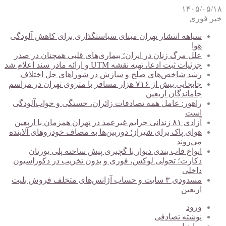
۱۴۰۵/۰۵/۱۸
خبر فوری
سیاهه انتشار تهران مبنای سیاستگذاری برای کاهش آلودگی
هوا
علل مرگ زنان در ایران؛ بیماری‌های قلبی همچنان در صدر
جزئیات ثبت ادعا، تهیه نقشه UTM و ارائه مادر سند اعلام شد
رشد شاخص‌های صلح و سازش در شوراهای حل اختلاف
جابجایی بیش از ۷۱۶ هزار مسافر با متروی تهران در مراسم
جاماندگان اربعین
راهور: عامل همه تصادفات زائران، خستگی و خواب‌آلودگی
است
آزادی ۸۱ زندانی جرایم غیرعمد در تهران همزمان با اربعین
هوای پاک برای شیراز؛ دوربین‌ها به مصاف خودروهای آلاینده
می‌روند
انواع قاب بندی دیوار با گچبری پیش ساخته پلی یورتان
دکارت؛ تحولی لوکس، فوری و بدون تخریب در دکوراسیون
داخلی
مسدودی ۳ سایت و حساب آژانس‌های متخلف فروش بلیت
اربعین
ورود
نوشته تصادفی