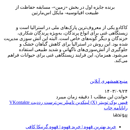
برنده جایزه اول در بخش «زمین»- مسابقه حفاظت از
طبیعت اقیانوسیه- مایکل اس‌مارتین
کاکادو یکی از معروف‌ترین پارک‌های ملی در استرالیا است و
زیستگاهی غنی برای انواع پرندگان، به‌ویژه پرندگان شکاری،
خزندگان و دیگر گونه‌های خاص است. البته این آتش سوزی مدیریت
شده بود. این روش در استرالیا برای کاهش گیاهان خشک و
جلوگیری از آتش‌سوزی‌های ناگهانی و شدید طبیعی استفاده
می‌شود. همزمان، این فرایند زیستگاهی غنی برای حیوانات فراهم
می‌کند.
منبع:همشهری آنلاین
۱۴۰۳/۰۹/۲۴
خواندن این مطلب 1 دقیقه زمان میبرد
فیس بوک
توییتر (X)
لینکدین
‫تامبلر
‫پین‌ترست
‫رددیت
‫VKontakte
رایانامه
چاپ
پیوندها
خرید بهترین قهوه | خرید قهوه | قهوه گرنیکا کافی