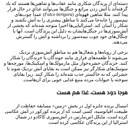
دسته‌ای از پرندگان شکاری مانند عقاب‌ها و شاهین‌ها هستند که یاد
گرفته‌آند با آتش زدن مراتع و جنگل‌ها می‌توانند غذای در حال فرار
پیدا کنند. مثلا شاهین قهوه‌ای (
Falco berigora
) عمداً چوب‌های
نیم‌سوز را جابه‌جا می‌کنند تا مناطق بیشتری را به آتش بکشند و
شکار را آسان کند. استرالیایی‌ها اخیرا متوجه شده‌اند که بخشی از
آتش‌سوزی‌ها در جنگل‌هایشان به دلیل این پرندگان است. آنها با
چنگال‌های خود چوب نیمه‌سوز را برداشته و آتش را گسترش
می‌دهند.
برخی از روباه‌ها و شغال‌ها هم به مناطق آتش‌سوزی نزدیک
می‌شوند تا طعمه‌های فراری مانند جوندگان یا خزندگان را شکار
کنند. خزندگان حشره‌خوار مثل مارمولک‌ها و اسکینک‌ها، مورچه‌ها و
سوسک‌های شکارگر نیز ممکن است به بقایای آتش نزدیک شوند تا
حشراتی که به خاکستر جذب شده‌اند را شکار کنند. زیرا بقایای
سوخته یا حیوانات مرده منبع غذایی خوبی برای آن‌هاست.
هرجا دود هست، غذا هم هست
امسال برنده جایزه اول در بخش «زمین» مسابقه حفاظت از
طبیعت اقیانوسیه، کسی است که از پرنده کورکور در آتش عکاسی
کرده است. مایکل اس‌مارتین در آتش‌سوزی کاکادو در شمال
استرالیا از این پرندگان عکاسی کرده است.