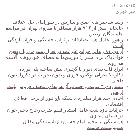
۱۴۰۵/۰۵/۱۵
خبر فوری
رشد شاخص‌های صلح و سازش در شوراهای حل اختلاف
جابجایی بیش از ۷۱۶ هزار مسافر با متروی تهران در مراسم
جاماندگان اربعین
راهور: عامل همه تصادفات زائران، خستگی و خواب‌آلودگی
است
آزادی ۸۱ زندانی جرایم غیرعمد در تهران همزمان با اربعین
هوای پاک برای شیراز؛ دوربین‌ها به مصاف خودروهای آلاینده
می‌روند
انواع قاب بندی دیوار با گچبری پیش ساخته پلی یورتان
دکارت؛ تحولی لوکس، فوری و بدون تخریب در دکوراسیون
داخلی
مسدودی ۳ سایت و حساب آژانس‌های متخلف فروش بلیت
اربعین
اخاذی چند هزار میلیاردی شبکه باج نیوز از برخی فعالان
اقتصادی
جزئیات بازداشت عامل انتشار فیلم ضرب‌وجرح دختر جوان
در فضای مجازی
همبستگی بر محور امام حسین (ع) ایستادگی مقابل
صهیونیست هاست