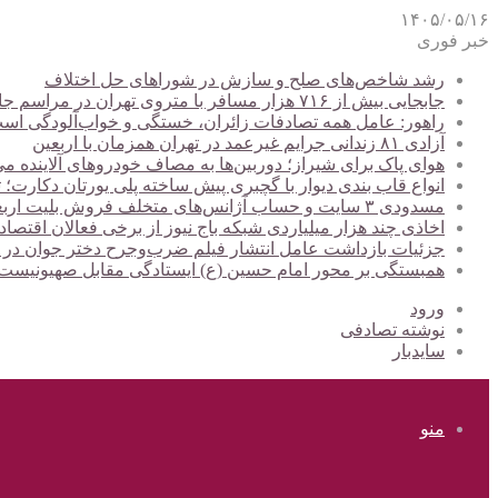
۱۴۰۵/۰۵/۱۶
خبر فوری
رشد شاخص‌های صلح و سازش در شوراهای حل اختلاف
جابجایی بیش از ۷۱۶ هزار مسافر با متروی تهران در مراسم جاماندگان اربعین
راهور: عامل همه تصادفات زائران، خستگی و خواب‌آلودگی اس
آزادی ۸۱ زندانی جرایم غیرعمد در تهران همزمان با اربعین
هوای پاک برای شیراز؛ دوربین‌ها به مصاف خودروهای آلاینده می
انواع قاب بندی دیوار با گچبری پیش ساخته پلی یورتان دکارت
مسدودی ۳ سایت و حساب آژانس‌های متخلف فروش بلیت اربعین
اخاذی چند هزار میلیاردی شبکه باج نیوز از برخی فعالان اقتصا
جزئیات بازداشت عامل انتشار فیلم ضرب‌وجرح دختر جوان در
همبستگی بر محور امام حسین (ع) ایستادگی مقابل صهیونیس
ورود
نوشته تصادفی
سایدبار
منو