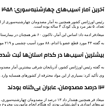
آخرین آمار آسیب‌های چهارشنبه‌سوری: ۴۵۸ مصدوم، ۶۰ بستری و ۶ فوتی
تعداد، ۵ نفر مرد و یک کودک ۳ ساله بوده است.
میعادفر ادمه داد: اساس این آمار، تاکنون ۶۰ نفر همچنان در بیمارستان بستری هستند که نشان می‌دهد شدت برخی از این آسیب‌ها بالا بوده است. همچنین آمار قطع عضو و آسیب‌های جدی نیز قابل توجه است.
به گفته ۴۴ مورد قطع عضو یا اندام، ۸۸ مورد آسیب چشمی و ۲۱۹ مورد سوختگی را داشتیم.
بیشترین آسیب‌ها در کدام استان‌ها ثبت شد
به گفته رئیس اورژانس کشور، آذربایجان شرقی بیشترین آمار مصدومان 
وی تأکید کرد: بسیاری از این مواد محترقه از کشورهای همسایه وارد و در
۱۳ درصد مصدومان، عابران بی‌گناه بودند
میعاد فر همچنین هشدار داد ۱۳ درصد از مصدو
نیروهای امدادی و آتش‌نشانی بودند که هنگام انجام مأموریت مجروح شد