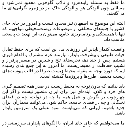
ما فقط به مسئله زاینده‌رود و تالاب گاوخونی محدود نمی‌شود و
مسائلی چون آلودگی هوا و آلودگی خاک نیز در زمره نگرانی‌های ما
می‌گنجند.
البته این موضوع به اصفهان نیز محدود نیست و امروز در جای جای
کشور با جنبه‌های مختلفی از موضوعات زیست‌محیطی مواجهیم که
تنها با همبستگی و برنامه‌ریزی جامع‌، می‌توان به این تهدیدات پاسخی
مناسب داد.
واقعیت کتمان‌ناپذیر این روزهای ما، این است که برای حفظ تعادل
حیات طبیعی و پیشرفت پایدار، نیازمند عزم مشترک و اقدام فوری
هستیم‌. پس از چند دهه تجربه‌های تلخ و شیرین در مسیر پرفراز و
نشیب حفاظت از محیط‌زیست‌، ما امروز به این جمع بندی رسیده
ایم
که دوره توجه به مقوله محیط زیست صرفاً در قالب پیوست‌های
زیست محیطی طرح‌ها و پروژه‌ها گذشته است.
باید بدانیم که بدون توجه به محیط زیست در صدر همه تصمیم گیری
های
خرد و کلان، آینده‌ای نیز برای ایران متصور نیست و اگر این
چهارچوب بر نگرش و عمل همه ما چه در دولت، چه در فضای
نخبگانی و چه در فضای جامعه، حاکم شود، می‌توانیم معماران ایران
جدید باشیم، ایرانی که می‌بایست نمود عملی یک سرزمین پایدار
باشد.
ما می‌خواهیم که جای جای ایران، با الگوهای پایداری سرزمینی در