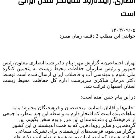
انصاری: زاینده‌رود نمایانگر تمدن ایرانی
است
۱۴۰۳/۰۹/۰۵
خواندن این مطلب 2 دقیقه زمان میبرد
تهران اجتماعی:به گزارش مهر: پیام دکتر
شینا
انصاری معاون رئیس
جمهور و رئیس سازمان حفاظت محیط زیست به پنجمین کنگره
ملی علوم و مهندسی آب و فاضلاب ایران ارسال شده است توسط
دکتر مرجان شاکری سرپرست اداره کل حفاظت محیط زیست
استان اصفهان قرائت شد.
در این پیام چنین آمده است:
“خانم‌ها و آقایان، اساتید، متخصصان و فرهیختگان محترم؛ مایه
مباهات بنده است که افتخار دارم به واسطه این چند سطر، با جمعی
از فرهیختگان و دغدغه‌مندان این مرز و بوم سخن بگویم‌. این
گردهمایی و سایر رویدادهایی که به همت اندیشمندان این کشور
برگزار می‌شود، فرصت‌های ارزشمندی برای تشریک مساعی
افرادی هستند که آینده ایران به اندیشه‌های نوآورانه و تلاش‌های