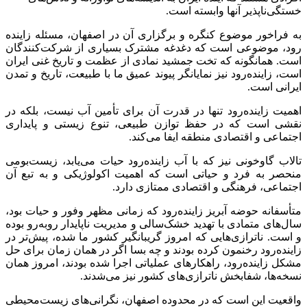
خستگی‌ناپذیر آنها وابسته است‌.
به فراخور موضوع کنگره و برگزاری آن در اصفهان، مسئله زاینده
رود، موضوعی است که دغدغه مشترک بسیاری از شرکت‌کنندگان
است‌. همانگونه که تخت جمشید نمادی از عظمت و تاریخ غنی ایران
است‌، زاینده‌رود نیز نمایانگر پیوند عمیق ما با طبیعت‌، تاریخ و تمدن
ایرانی است‌.
اهمیت زاینده‌رود تنها در قدرت آن برای تأمین آب نیست‌، بلکه در
نقشی است که در حفظ توازن طبیعی‌، تنوع زیستی و پایداری
اجتماعی و اقتصادی منطقه ایفا می‌کند.
تالاب گاوخونی نیز که با آب زاینده‌رود حیات می‌یابد، زیست‌بومی
منحصر به فرد و حیاتی است که اهمیت اکولوژیکی و به تبع آن
اجتماعی‌، فرهنگی و اقتصادی ممتازی دارد.
متأسفانه حوضه آبریز زاینده‌رود که زمانی مظهر وفور و حیات بود،
سال‌های متمادی با تهدید خشک‌سالی و مدیریت ناپایدار روبه‌رو بوده
و است‌. ناترازی‌هایی که امروز گریبانگیر کشور ما شده، پیش‌تر در
زاینده‌رود رخنمون کرده بودند و چه بسا اگر در همان زمان برای حل
مشکل زاینده‌رود، راهکارهای عملیاتی اجرا شده بودند، امروز همان
نسخه‌ها، شفابخش ناترازی‌های کشور نیز می‌شدند.
واقعیت این است که در محدوده اصفهان، نگرانی‌های زیست‌محیطی