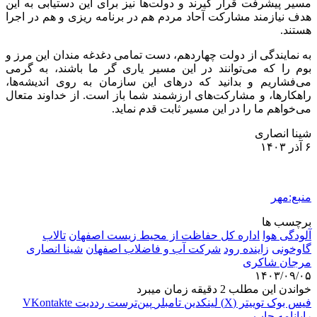
مسیر پیشرفت قرار گیرند و دولت‌ها نیز برای این دستیابی به این
هدف نیازمند مشارکت آحاد مردم هم در برنامه
ریزی
و هم در اجرا
هستند.
به نمایندگی از دولت چهاردهم، دست تمامی دغدغه مندان این مرز و
بوم را که می‌توانند در این مسیر یاری
گر
ما باشند، به گرمی
می‌فشاریم و بدانید که درهای این سازمان به روی اندیشه‌ها،
راهکارها، و مشارکت‌های ارزشمند شما باز است. از خداوند متعال
می‌خواهم ما را در این مسیر ثابت قدم نماید.
شینا انصاری
۶ آذر ۱۴۰۳
منبع:مهر
برچسب ها
آلودگی هوا
اداره کل حفاظت از محیط زیست اصفهان
تالاب
گاوخونی
زاینده رود
شرکت آب و فاضلاب اصفهان
شینا انصاری
مرجان شاکری
۱۴۰۳/۰۹/۰۵
خواندن این مطلب 2 دقیقه زمان میبرد
فیس بوک
توییتر (X)
لینکدین
‫تامبلر
‫پین‌ترست
‫رددیت
‫VKontakte
رایانامه
چاپ