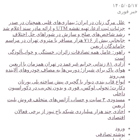
۱۴۰۵/۰۵/۱۷
خبر فوری
علل مرگ زنان در ایران؛ بیماری‌های قلبی همچنان در صدر
جزئیات ثبت ادعا، تهیه نقشه UTM و ارائه مادر سند اعلام شد
رشد شاخص‌های صلح و سازش در شوراهای حل اختلاف
جابجایی بیش از ۷۱۶ هزار مسافر با متروی تهران در مراسم
جاماندگان اربعین
راهور: عامل همه تصادفات زائران، خستگی و خواب‌آلودگی
است
آزادی ۸۱ زندانی جرایم غیرعمد در تهران همزمان با اربعین
هوای پاک برای شیراز؛ دوربین‌ها به مصاف خودروهای آلاینده
می‌روند
انواع قاب بندی دیوار با گچبری پیش ساخته پلی یورتان
دکارت؛ تحولی لوکس، فوری و بدون تخریب در دکوراسیون
داخلی
مسدودی ۳ سایت و حساب آژانس‌های متخلف فروش بلیت
اربعین
اخاذی چند هزار میلیاردی شبکه باج نیوز از برخی فعالان
اقتصادی
ورود
نوشته تصادفی