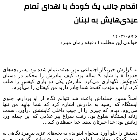
اقدام جالب یک کودک با اهدای تمام
عیدی‌هایش به لبنان
۱۴۰۳/۰۸/۲۶
خواندن این مطلب 1 دقیقه زمان میبرد
به گزارش خبرنگار اجتماعی مهر، هیئت تمام شده بود. پسر بچه‌های
حدوداً ۸ یا شاید ۹ ساله بود. کیف مادرش را محکم در دستان
کوچکش نگهداری می‌کرد. مادرش یکی دو باری کیفش را طلب
کرد. آرام و مؤدب گفت: شما چادر دارید من کیفتان را می‌آورم.
اصلاً همین جمله‌اش باعث شد نتوانم نگاه از او بردارم. جلوی
ایستگاه که رسید به مادرش اشاره کرد که شما نیایید من تنها
می‌روم. دیدم که چیزی را از جیب داخلی کاپشنش درآورد. سمت
زنانه ایستگاه شلوغ بود. رفت سراغ پیر غلامی که این جمله ورد
زبانش بود: خدا خیرتان بدهد. خدا حفظتان کند…
دستش را جلو آورد
میخوام
اینو
بدم
به بچه‌های غزه. پیرمرد نگاهی به
مرد کوچک مقابلش انداخت. دستی بر شانه‌اش گذاشت و به