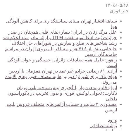
۱۴۰۵/۰۵/۱۸
خبر فوری
سیاهه انتشار تهران مبنای سیاستگذاری برای کاهش آلودگی
هوا
علل مرگ زنان در ایران؛ بیماری‌های قلبی همچنان در صدر
جزئیات ثبت ادعا، تهیه نقشه UTM و ارائه مادر سند اعلام شد
رشد شاخص‌های صلح و سازش در شوراهای حل اختلاف
جابجایی بیش از ۷۱۶ هزار مسافر با متروی تهران در مراسم
جاماندگان اربعین
راهور: عامل همه تصادفات زائران، خستگی و خواب‌آلودگی
است
آزادی ۸۱ زندانی جرایم غیرعمد در تهران همزمان با اربعین
هوای پاک برای شیراز؛ دوربین‌ها به مصاف خودروهای آلاینده
می‌روند
انواع قاب بندی دیوار با گچبری پیش ساخته پلی یورتان
دکارت؛ تحولی لوکس، فوری و بدون تخریب در دکوراسیون
داخلی
مسدودی ۳ سایت و حساب آژانس‌های متخلف فروش بلیت
اربعین
ورود
نوشته تصادفی