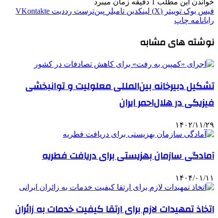
خواندن این مطلب 1 دقیقه زمان میبرد
فیس بوک
توییتر (X)
لینکدین
‫تامبلر
‫پین‌ترست
‫رددیت
‫VKontakte
رایانامه
چاپ
نوشته های مشابه
تشکیل دبیرخانه بین‌المللی معلولیت و توانبخشی
فیزیکی در هلال‌احمر ایران
۱۴۰۲/۱۱/۲۹
آمادگی سازمان بهزیستی برای دریافت فطریه
۱۴۰۴/۰۱/۱۱
اتخاذ تمهیدات لازم برای ارتقا کیفیت خدمات به زائران