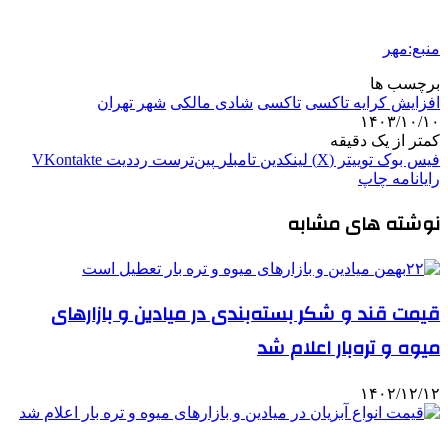
منبع:مهر
برچسب ها
افزایش کرایه تاکسی
تاکسی
شادی مالکی
شهر تهران
۱۴۰۳/۱۰/۱۰
کمتر از یک دقیقه
فیس بوک
توییتر (X)
لینکدین
‫تامبلر
‫پین‌ترست
‫رددیت
‫VKontakte
رایانامه
چاپ
نوشته های مشابه
قیمت قند و شکر بسته‌بندی در میادین و بازارهای
میوه و تره‌بار اعلام شد
۱۴۰۲/۱۲/۱۲