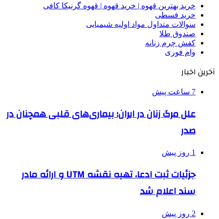
خرید بهترین قهوه | خرید قهوه | قهوه گرنیکا کافی
خرید قسطی
سوالات متداول مواد اولیه شیمیایی
صندوق طلا
کفش چرم زنانه
وام فوری
آخرین اخبار
7 ساعت پیش
علل مرگ زنان در ایران؛ بیماری‌های قلبی همچنان در
صدر
1 روز پیش
جزئیات ثبت ادعا، تهیه نقشه UTM و ارائه مادر
سند اعلام شد
2 روز پیش