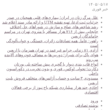
۱۴۰۵/۰۵/۱۷
خبر فوری
علل مرگ زنان در ایران؛ بیماری‌های قلبی همچنان در صدر
جزئیات ثبت ادعا، تهیه نقشه UTM و ارائه مادر سند اعلام شد
رشد شاخص‌های صلح و سازش در شوراهای حل اختلاف
جابجایی بیش از ۷۱۶ هزار مسافر با متروی تهران در مراسم
جاماندگان اربعین
راهور: عامل همه تصادفات زائران، خستگی و خواب‌آلودگی
است
آزادی ۸۱ زندانی جرایم غیرعمد در تهران همزمان با اربعین
هوای پاک برای شیراز؛ دوربین‌ها به مصاف خودروهای آلاینده
می‌روند
انواع قاب بندی دیوار با گچبری پیش ساخته پلی یورتان
دکارت؛ تحولی لوکس، فوری و بدون تخریب در دکوراسیون
داخلی
مسدودی ۳ سایت و حساب آژانس‌های متخلف فروش بلیت
اربعین
اخاذی چند هزار میلیاردی شبکه باج نیوز از برخی فعالان
اقتصادی
ورود
نوشته تصادفی