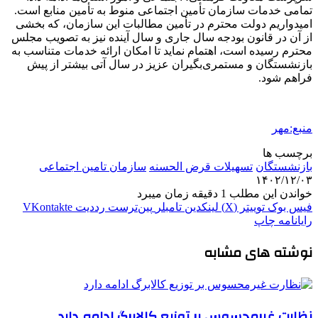
تمامی خدمات سازمان تأمین اجتماعی منوط به تأمین منابع است.
امیدواریم دولت محترم در تأمین مطالبات این سازمان، که بخشی
از آن در قانون بودجه سال جاری و سال آینده نیز به تصویب مجلس
محترم رسیده است، اهتمام نماید تا امکان ارائه خدمات متناسب به
بازنشستگان و مستمری‌بگیران عزیز در سال آتی بیشتر از پیش
فراهم شود.
منبع:مهر
برچسب ها
بازنشستگان
تسهیلات قرض الحسنه
سازمان تامین اجتماعی
۱۴۰۲/۱۲/۰۳
خواندن این مطلب 1 دقیقه زمان میبرد
فیس بوک
توییتر (X)
لینکدین
‫تامبلر
‫پین‌ترست
‫رددیت
‫VKontakte
رایانامه
چاپ
نوشته های مشابه
نظارت غیرمحسوس بر توزیع کالابرگ ادامه دارد