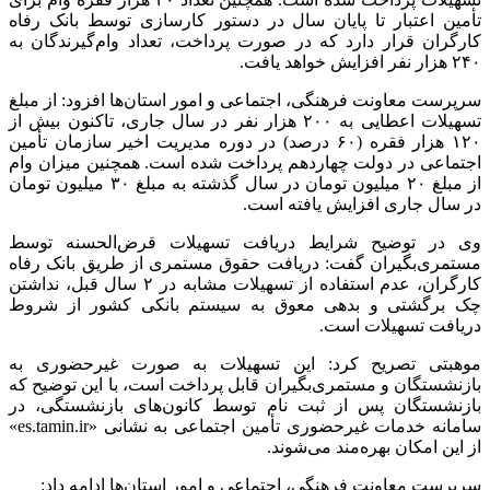
تأمین اعتبار تا پایان سال در دستور کارسازی توسط بانک رفاه
کارگران قرار دارد که در صورت پرداخت، تعداد وام‌گیرندگان به
۲۴۰ هزار نفر افزایش خواهد یافت.
سرپرست معاونت فرهنگی، اجتماعی و امور استان‌ها افزود: از مبلغ
تسهیلات اعطایی به ۲۰۰ هزار نفر در سال جاری، تاکنون بیش از
۱۲۰ هزار فقره (۶۰ درصد) در دوره مدیریت اخیر سازمان تأمین
اجتماعی در دولت چهاردهم پرداخت شده است. همچنین میزان وام
از مبلغ ۲۰ میلیون تومان در سال گذشته به مبلغ ۳۰ میلیون تومان
در سال جاری افزایش یافته است.
وی در توضیح شرایط دریافت تسهیلات قرض‌الحسنه توسط
مستمری‌بگیران گفت: دریافت حقوق مستمری از طریق بانک رفاه
کارگران، عدم استفاده از تسهیلات مشابه در ۲ سال قبل، نداشتن
چک برگشتی و بدهی معوق به سیستم بانکی کشور از شروط
دریافت تسهیلات است.
موهبتی تصریح کرد: این تسهیلات به صورت غیرحضوری به
بازنشستگان و مستمری‌بگیران قابل پرداخت است، با این توضیح که
بازنشستگان پس از ثبت نام توسط کانون‌های بازنشستگی، در
سامانه خدمات غیرحضوری تأمین اجتماعی به نشانی «es.tamin.ir»
از این امکان بهره‌مند می‌شوند.
سرپرست معاونت فرهنگی، اجتماعی و امور استان‌ها ادامه داد: