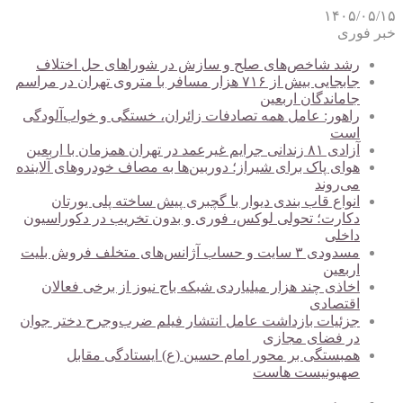
۱۴۰۵/۰۵/۱۵
خبر فوری
رشد شاخص‌های صلح و سازش در شوراهای حل اختلاف
جابجایی بیش از ۷۱۶ هزار مسافر با متروی تهران در مراسم
جاماندگان اربعین
راهور: عامل همه تصادفات زائران، خستگی و خواب‌آلودگی
است
آزادی ۸۱ زندانی جرایم غیرعمد در تهران همزمان با اربعین
هوای پاک برای شیراز؛ دوربین‌ها به مصاف خودروهای آلاینده
می‌روند
انواع قاب بندی دیوار با گچبری پیش ساخته پلی یورتان
دکارت؛ تحولی لوکس، فوری و بدون تخریب در دکوراسیون
داخلی
مسدودی ۳ سایت و حساب آژانس‌های متخلف فروش بلیت
اربعین
اخاذی چند هزار میلیاردی شبکه باج نیوز از برخی فعالان
اقتصادی
جزئیات بازداشت عامل انتشار فیلم ضرب‌وجرح دختر جوان
در فضای مجازی
همبستگی بر محور امام حسین (ع) ایستادگی مقابل
صهیونیست هاست