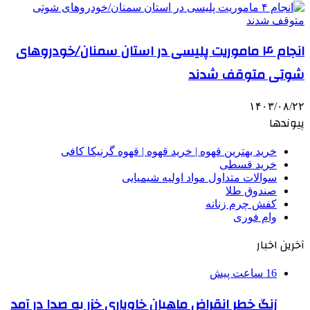
انجام ۴ ماموریت پلیسی در استان سمنان/خودروهای
شوتی متوقف شدند
۱۴۰۳/۰۸/۲۲
پیوندها
خرید بهترین قهوه | خرید قهوه | قهوه گرنیکا کافی
خرید قسطی
سوالات متداول مواد اولیه شیمیایی
صندوق طلا
کفش چرم زنانه
وام فوری
آخرین اخبار
16 ساعت پیش
زنگ خطر انقراض ماهیان خاویاری خزر به صدا در آمد