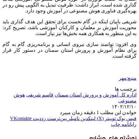
گذاری شده است، ابراز داشت: ظرفیت تبدیل به الگویی پیش رو در
بهره‌گیری فناوری هوش مصنوعی در آموزش وجود دارد.
شریفی بابیان اینکه در گام نخست برای تحقق این هدف گذاری باید
محوریت آموزش بر معلمان و کارکنان آموزشی باشد، تصریح کرد:
به این منظور به همکاری همه بخش‌ها نیز نیاز است.
وی افزود: توانمند سازی نیروی انسانی و برنامه‌ریزی گام به گام
برای نظام آموزش و پرورش استان سمنان در دستور کار قرار
گرفته است.
منبع:مهر
برچسب ها
اداره کل آموزش و پرورش استان سمنان
قاسم شریفی
هوش
مصنوعی
۱۴۰۲/۱۲/۱۰
خواندن این مطلب 1 دقیقه زمان میبرد
فیس بوک
توییتر (X)
لینکدین
‫تامبلر
‫پین‌ترست
‫رددیت
‫VKontakte
رایانامه
چاپ
نوشته های مشابه