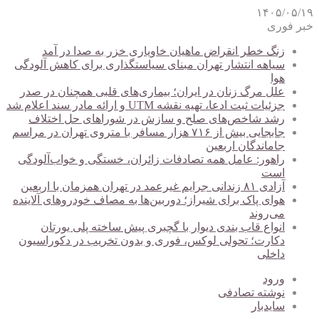
۱۴۰۵/۰۵/۱۹
خبر فوری
زنگ خطر انقراض ماهیان خاویاری خزر به صدا در آمد
سیاهه انتشار تهران مبنای سیاستگذاری برای کاهش آلودگی
هوا
علل مرگ زنان در ایران؛ بیماری‌های قلبی همچنان در صدر
جزئیات ثبت ادعا، تهیه نقشه UTM و ارائه مادر سند اعلام شد
رشد شاخص‌های صلح و سازش در شوراهای حل اختلاف
جابجایی بیش از ۷۱۶ هزار مسافر با متروی تهران در مراسم
جاماندگان اربعین
راهور: عامل همه تصادفات زائران، خستگی و خواب‌آلودگی
است
آزادی ۸۱ زندانی جرایم غیرعمد در تهران همزمان با اربعین
هوای پاک برای شیراز؛ دوربین‌ها به مصاف خودروهای آلاینده
می‌روند
انواع قاب بندی دیوار با گچبری پیش ساخته پلی یورتان
دکارت؛ تحولی لوکس، فوری و بدون تخریب در دکوراسیون
داخلی
ورود
نوشته تصادفی
سایدبار