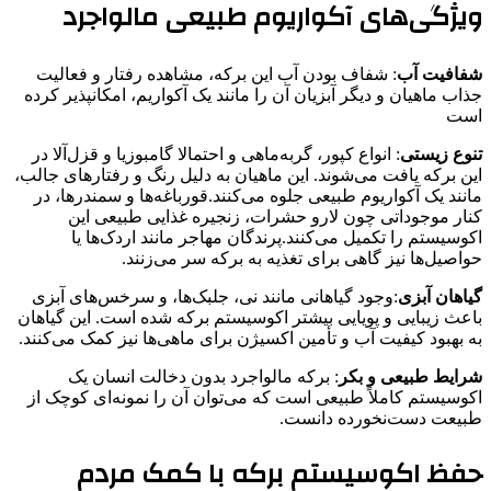
ویژگی‌های آکواریوم طبیعی مالواجرد
شفافیت آب
: شفاف بودن آب این برکه، مشاهده رفتار و فعالیت
جذاب ماهیان و دیگر آبزیان آن را مانند یک آکواریم، امکانپذیر کرده
است
تنوع زیستی
: انواع کپور، گربه‌ماهی و احتمالا گامبوزیا و قزل‌آلا در
این برکه یافت می‌شوند. این ماهیان به دلیل رنگ و رفتارهای جالب،
مانند یک آکواریوم طبیعی جلوه می‌کنند.قورباغه‌ها و سمندرها، در
کنار موجوداتی چون لارو حشرات، زنجیره غذایی طبیعی این
اکوسیستم را تکمیل می‌کنند.پرندگان مهاجر مانند اردک‌ها یا
حواصیل‌ها نیز گاهی برای تغذیه به برکه سر می‌زنند.
گیاهان آبزی
:وجود گیاهانی مانند نی، جلبک‌ها، و سرخس‌های آبزی
باعث زیبایی و پویایی بیشتر اکوسیستم برکه شده است. این گیاهان
به بهبود کیفیت آب و تأمین اکسیژن برای ماهی‌ها نیز کمک می‌کنند.
شرایط طبیعی و بکر
: برکه مالواجرد بدون دخالت انسان یک
اکوسیستم کاملاً طبیعی است که می‌توان آن را نمونه‌ای کوچک از
طبیعت دست‌نخورده دانست.
حفظ اکوسیستم برکه با کمک مردم