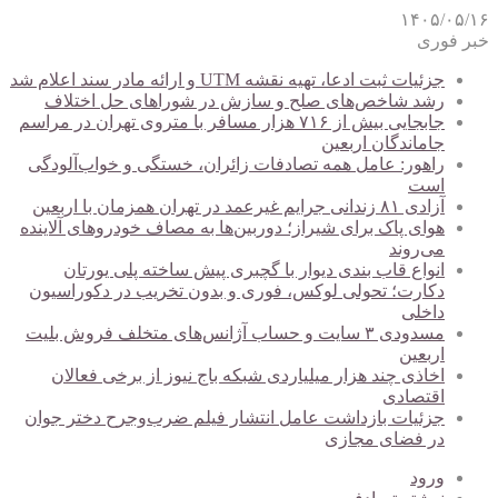
۱۴۰۵/۰۵/۱۶
خبر فوری
جزئیات ثبت ادعا، تهیه نقشه UTM و ارائه مادر سند اعلام شد
رشد شاخص‌های صلح و سازش در شوراهای حل اختلاف
جابجایی بیش از ۷۱۶ هزار مسافر با متروی تهران در مراسم
جاماندگان اربعین
راهور: عامل همه تصادفات زائران، خستگی و خواب‌آلودگی
است
آزادی ۸۱ زندانی جرایم غیرعمد در تهران همزمان با اربعین
هوای پاک برای شیراز؛ دوربین‌ها به مصاف خودروهای آلاینده
می‌روند
انواع قاب بندی دیوار با گچبری پیش ساخته پلی یورتان
دکارت؛ تحولی لوکس، فوری و بدون تخریب در دکوراسیون
داخلی
مسدودی ۳ سایت و حساب آژانس‌های متخلف فروش بلیت
اربعین
اخاذی چند هزار میلیاردی شبکه باج نیوز از برخی فعالان
اقتصادی
جزئیات بازداشت عامل انتشار فیلم ضرب‌وجرح دختر جوان
در فضای مجازی
ورود