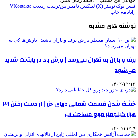
خواندن این مطلب 1 دقیقه زمان میبرد
فیس بوک
توییتر (X)
لینکدین
‫تامبلر
‫پین‌ترست
‫رددیت
‫VKontakte
رایانامه
چاپ
نوشته های مشابه
برف و باران به تهران می‌رسد | وزش باد در پایتخت شدید
می‌شود
۱۴۰۲/۱۲/۱۳
خشک شدن قسمت شمالی دریای خزر | از دست رفتن ۳۱
هزار کیلومتر مربع مساحت آب
۱۴۰۲/۱۱/۲۹