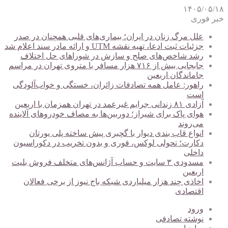
۱۴۰۵/۰۵/۱۸
خبر فوری
علل مرگ زنان در ایران؛ بیماری‌های قلبی همچنان در صدر
جزئیات ثبت ادعا، تهیه نقشه UTM و ارائه مادر سند اعلام شد
رشد شاخص‌های صلح و سازش در شوراهای حل اختلاف
جابجایی بیش از ۷۱۶ هزار مسافر با متروی تهران در مراسم
جاماندگان اربعین
راهور: عامل همه تصادفات زائران، خستگی و خواب‌آلودگی
است
آزادی ۸۱ زندانی جرایم غیرعمد در تهران همزمان با اربعین
هوای پاک برای شیراز؛ دوربین‌ها به مصاف خودروهای آلاینده
می‌روند
انواع قاب بندی دیوار با گچبری پیش ساخته پلی یورتان
دکارت؛ تحولی لوکس، فوری و بدون تخریب در دکوراسیون
داخلی
مسدودی ۳ سایت و حساب آژانس‌های متخلف فروش بلیت
اربعین
اخاذی چند هزار میلیاردی شبکه باج نیوز از برخی فعالان
اقتصادی
ورود
نوشته تصادفی