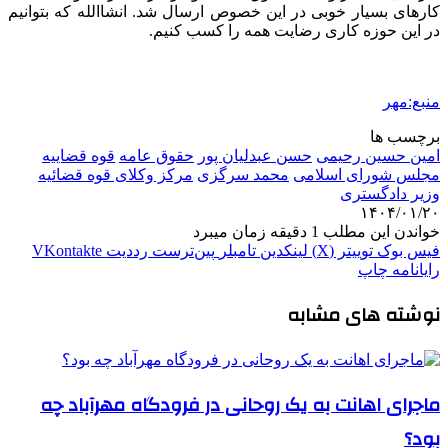
کارهای بسیار خوبی در این خصوص ارسال شد. انشاالله که بتوانیم
در این حوزه کاری رضایت همه را کسب کنیم.
منبع:مهر
برچسب ها
امین حسین رحیمی
حسن عبدلیان پور
حقوق عامه
قوه قضاییه
مجلس شورای اسلامی
محمد سرگزی
مرکز وکلای قوه قضائیه
وزیر دادگستری
۱۴۰۴/۰۱/۲۰
خواندن این مطلب 1 دقیقه زمان میبرد
فیس بوک
توییتر (X)
لینکدین
‫تامبلر
‫پین‌ترست
‫رددیت
‫VKontakte
رایانامه
چاپ
نوشته های مشابه
ماجرای اهانت به یک روحانی در فرودگاه مهرآباد چه
بود؟