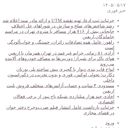
۱۴۰۵/۰۵/۱۷
خبر فوری
جزئیات ثبت ادعا، تهیه نقشه UTM و ارائه مادر سند اعلام شد
رشد شاخص‌های صلح و سازش در شوراهای حل اختلاف
جابجایی بیش از ۷۱۶ هزار مسافر با متروی تهران در مراسم
جاماندگان اربعین
راهور: عامل همه تصادفات زائران، خستگی و خواب‌آلودگی
است
آزادی ۸۱ زندانی جرایم غیرعمد در تهران همزمان با اربعین
هوای پاک برای شیراز؛ دوربین‌ها به مصاف خودروهای آلاینده
می‌روند
انواع قاب بندی دیوار با گچبری پیش ساخته پلی یورتان
دکارت؛ تحولی لوکس، فوری و بدون تخریب در دکوراسیون
داخلی
مسدودی ۳ سایت و حساب آژانس‌های متخلف فروش بلیت
اربعین
اخاذی چند هزار میلیاردی شبکه باج نیوز از برخی فعالان
اقتصادی
جزئیات بازداشت عامل انتشار فیلم ضرب‌وجرح دختر جوان
در فضای مجازی
ورود