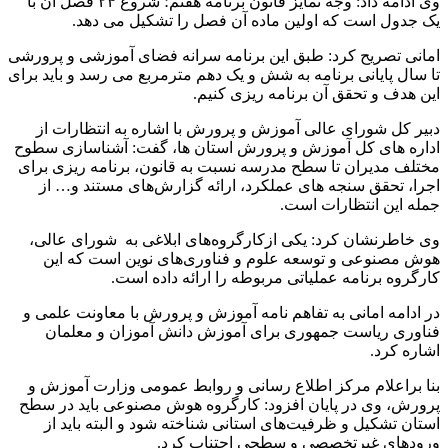
وی ادامه داد: وجه تمایز قانون برنامه هفتم؛ شروع ۲۴ فصل آن با
یک جدول است که اولین ماده آن فصل را تشکیل می دهد.
امانی تصریح کرد: طبق این برنامه سرانه فضای آموزشی و پرورشی
تا سال پایانی برنامه به شش و یک دهم مترمربع می رسد و باید برای
این هدف و تحقق آن برنامه ریزی کنیم.
دبیر کل شورای عالی آموزش و پرورش با اشاره به انتظارات از
اداره های کل آموزش و پرورش استان ها، گفت: آشناسازی سطوح
مختلف مدیران تا سطح مدرسه نسبت به قانون، برنامه ریزی برای
اجرا، تحقق سنجه های عملکرد، ارائه گزارش‌های مستند و… از
جمله این انتظارات است.
وی خاطرنشان کرد: یکی ازکارگروه‌های ابلاغی به شورای عالی،
هوش مصنوعی و توسعه علوم و فناوری‌های نوین است که این
کارگروه برنامه عملیاتی مربوطه را ارائه داده است.
در ادامه امانی به تفاهم نامه آموزش و پرورش با معاونت علمی و
فناوری ریاست جمهوری برای آموزش دانش آموزان و معلمان
اشاره کرد.
بنا براعلام مرکز اطلاع رسانی و روابط عمومی وزارت آموزش و
پرورش، وی در پایان افزود: کارگروه هوش مصنوعی باید در سطح
استان تشکیل و ظرفیت‌های استانی شناخته شود و البته باید از
ورودهای غیرتخصصی و سطحی اجتناب کرد.