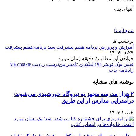
انتهای پیام
منبع:ایسنا
برچسب ها
آموزش و پرورش
برنامه هفتم پیشرفت
سند برنامه هفتم پیشرفت
۱۴۰۴/۰۱/۲۹
خواندن این مطلب 2 دقیقه زمان میبرد
فیس بوک
توییتر (X)
لینکدین
‫تامبلر
‫پین‌ترست
‫رددیت
‫VKontakte
رایانامه
چاپ
نوشته های مشابه
۲ هزار مدرسه مجهز به نیروگاه خورشیدی می‌شوند/
درآمدزایی مدارس از این طریق
۱۴۰۳/۱۰/۰۲