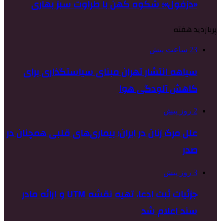
«دزفول»؛ شکوه کهن با طراوت سبز بهاری
پربازدید هفته
23 ساعت پیش
سیاهه انتشار تهران مبنای سیاستگذاری برای
کاهش آلودگی هوا
2 روز پیش
علل مرگ زنان در ایران؛ بیماری‌های قلبی همچنان در
صدر
3 روز پیش
جزئیات ثبت ادعا، تهیه نقشه UTM و ارائه مادر
سند اعلام شد