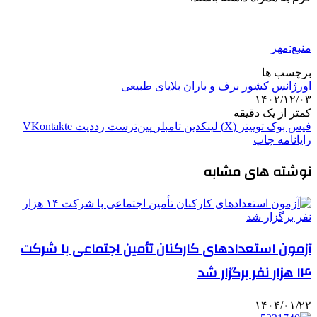
منبع:مهر
برچسب ها
اورژانس کشور
برف و باران
بلایای طبیعی
۱۴۰۲/۱۲/۰۳
کمتر از یک دقیقه
فیس بوک
توییتر (X)
لینکدین
‫تامبلر
‫پین‌ترست
‫رددیت
‫VKontakte
رایانامه
چاپ
نوشته های مشابه
آزمون استعدادهای کارکنان تأمین اجتماعی با شرکت
۱۴ هزار نفر برگزار شد
۱۴۰۴/۰۱/۲۲