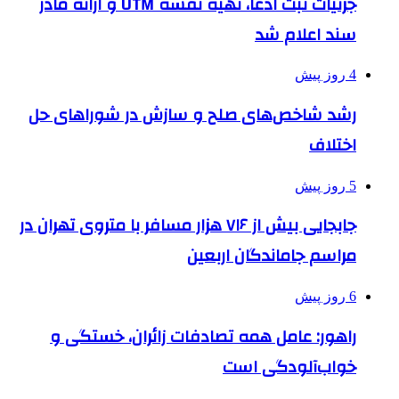
جزئیات ثبت ادعا، تهیه نقشه UTM و ارائه مادر
سند اعلام شد
4 روز پیش
رشد شاخص‌های صلح و سازش در شوراهای حل
اختلاف
5 روز پیش
جابجایی بیش از ۷۱۶ هزار مسافر با متروی تهران در
مراسم جاماندگان اربعین
6 روز پیش
راهور: عامل همه تصادفات زائران، خستگی و
خواب‌آلودگی است