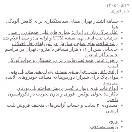
۱۴۰۵/۰۵/۱۹
خبر فوری
سیاهه انتشار تهران مبنای سیاستگذاری برای کاهش آلودگی
هوا
علل مرگ زنان در ایران؛ بیماری‌های قلبی همچنان در صدر
جزئیات ثبت ادعا، تهیه نقشه UTM و ارائه مادر سند اعلام شد
رشد شاخص‌های صلح و سازش در شوراهای حل اختلاف
جابجایی بیش از ۷۱۶ هزار مسافر با متروی تهران در مراسم
جاماندگان اربعین
راهور: عامل همه تصادفات زائران، خستگی و خواب‌آلودگی
است
آزادی ۸۱ زندانی جرایم غیرعمد در تهران همزمان با اربعین
هوای پاک برای شیراز؛ دوربین‌ها به مصاف خودروهای آلاینده
می‌روند
انواع قاب بندی دیوار با گچبری پیش ساخته پلی یورتان
دکارت؛ تحولی لوکس، فوری و بدون تخریب در دکوراسیون
داخلی
مسدودی ۳ سایت و حساب آژانس‌های متخلف فروش بلیت
اربعین
ورود
نوشته تصادفی