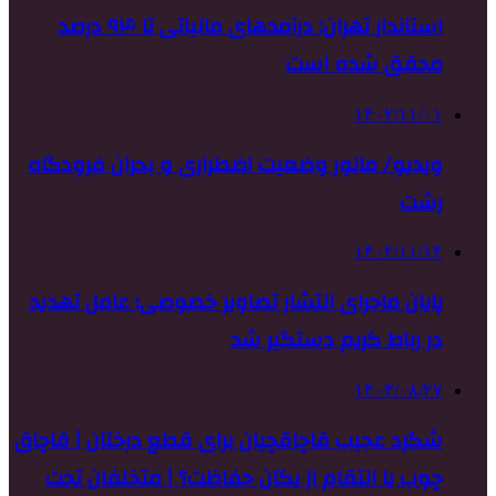
استاندار تهران: درآمدهای مالیاتی تا ۹۴ درصد
محقق شده است
۱۴۰۲/۱۱/۰۱
ویدیو/ مانور وضعیت اضطراری و بحران فرودگاه
رشت
۱۴۰۲/۱۱/۱۴
پایان ماجرای انتشار تصاویر خصوصی؛ عامل تهدید
در رباط کریم دستگیر شد
۱۴۰۳/۰۸/۲۷
شگرد عجیب قاچاقچیان برای قطع درختان | قاچاق
چوب یا انتقام از یگان حفاظت؟ | متخلفان تحت