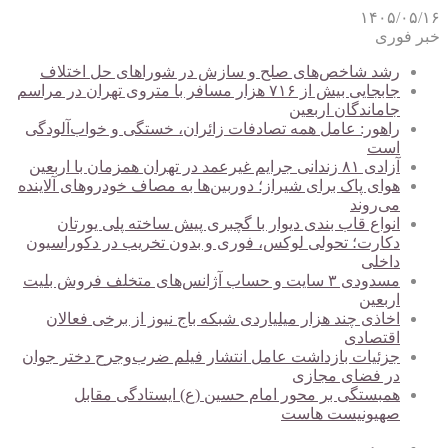
۱۴۰۵/۰۵/۱۶
خبر فوری
رشد شاخص‌های صلح و سازش در شوراهای حل اختلاف
جابجایی بیش از ۷۱۶ هزار مسافر با متروی تهران در مراسم
جاماندگان اربعین
راهور: عامل همه تصادفات زائران، خستگی و خواب‌آلودگی
است
آزادی ۸۱ زندانی جرایم غیرعمد در تهران همزمان با اربعین
هوای پاک برای شیراز؛ دوربین‌ها به مصاف خودروهای آلاینده
می‌روند
انواع قاب بندی دیوار با گچبری پیش ساخته پلی یورتان
دکارت؛ تحولی لوکس، فوری و بدون تخریب در دکوراسیون
داخلی
مسدودی ۳ سایت و حساب آژانس‌های متخلف فروش بلیت
اربعین
اخاذی چند هزار میلیاردی شبکه باج نیوز از برخی فعالان
اقتصادی
جزئیات بازداشت عامل انتشار فیلم ضرب‌وجرح دختر جوان
در فضای مجازی
همبستگی بر محور امام حسین (ع) ایستادگی مقابل
صهیونیست هاست