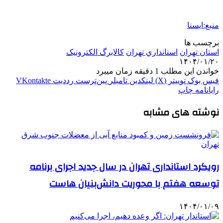
منبع:ایسنا
برچسب ها
استان تهران
استانداري تهران
کالابرگ الکترونیک
۱۴۰۴/۰۱/۲۰
خواندن این مطلب 1 دقیقه زمان میبرد
فیس بوک
توییتر (X)
لینکدین
‫تامبلر
‫پین‌ترست
‫رددیت
‫VKontakte
رایانامه
چاپ
نوشته های مشابه
رویکرد استانداری تهران در سال جدید اجرای برنامه
توسعه هفتم با محوریت دانش‌بنیان هاست
۱۴۰۴/۰۱/۰۹