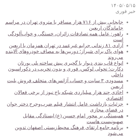
۱۴۰۵/۰۵/۱۵
خبر فوری
جابجایی بیش از ۷۱۶ هزار مسافر با متروی تهران در مراسم
جاماندگان اربعین
راهور: عامل همه تصادفات زائران، خستگی و خواب‌آلودگی
است
آزادی ۸۱ زندانی جرایم غیرعمد در تهران همزمان با اربعین
هوای پاک برای شیراز؛ دوربین‌ها به مصاف خودروهای آلاینده
می‌روند
انواع قاب بندی دیوار با گچبری پیش ساخته پلی یورتان
دکارت؛ تحولی لوکس، فوری و بدون تخریب در دکوراسیون
داخلی
مسدودی ۳ سایت و حساب آژانس‌های متخلف فروش بلیت
اربعین
اخاذی چند هزار میلیاردی شبکه باج نیوز از برخی فعالان
اقتصادی
جزئیات بازداشت عامل انتشار فیلم ضرب‌وجرح دختر جوان
در فضای مجازی
همبستگی بر محور امام حسین (ع) ایستادگی مقابل
صهیونیست هاست
برنامه جامع ارتقای فرهنگ محیط‌زیستی اصفهان تدوین
می‌شود