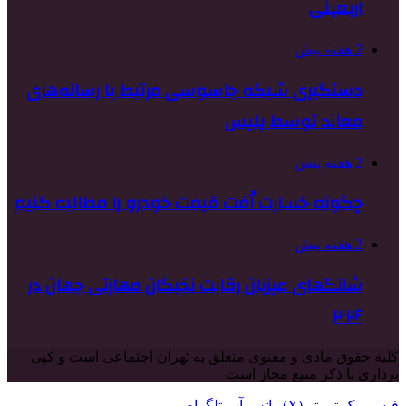
اربعینی
2 هفته پیش
دستگیری شبکه جاسوسی مرتبط با رسانه‌های
معاند توسط پلیس
2 هفته پیش
چگونه خسارت اُفت قیمت خودرو را مطالبه کنیم
2 هفته پیش
شانگهای میزبان رقابت نخبگان مهارتی جهان در
۲۰۲۶
کلیه حقوق مادی و معنوی متعلق به تهران اجتماعی است و کپی
برداری با ذکر منبع مجاز است
فیس بوک
توییتر (X)
واتس آپ
تلگرام