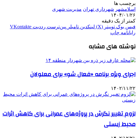
برچسب ها
اسلامشهر
شهرداری تهران
مدیریت شهری
۱۴۰۴/۰۱/۲۶
کمتر از یک دقیقه
فیس بوک
توییتر (X)
لینکدین
‫تامبلر
‫پین‌ترست
‫رددیت
‫VKontakte
رایانامه
چاپ
نوشته های مشابه
اجرای ویژه برنامه «فعال شو» برای معلولان
۱۴۰۲/۱۱/۲۲
لزوم تغییر نگرش در پروژه‌های عمرانی برای کاهش اثرات
محیط زیستی