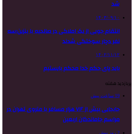
شد
۱۴۰۳/۰۹/۱۰
انتقام جویی از یک املاکی در صالحیه با بنزین؛سه
نفر دچار سوختگی شدند
۱۴۰۲/۱۱/۱۲
باید پای حکم خدا محکم بایستیم
پربازدید هفته
19 ساعت پیش
جابجایی بیش از ۷۱۶ هزار مسافر با متروی تهران در
مراسم جاماندگان اربعین
2 روز پیش