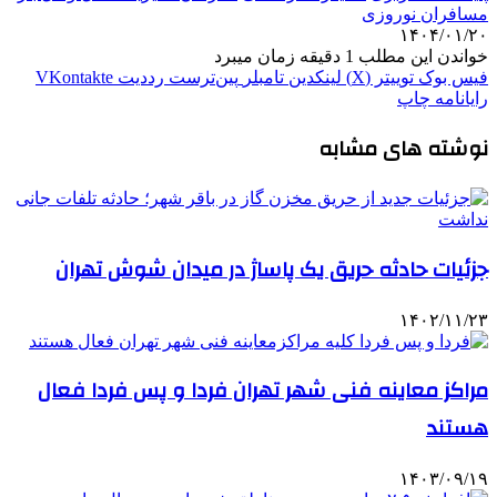
مسافران نوروزی
۱۴۰۴/۰۱/۲۰
خواندن این مطلب 1 دقیقه زمان میبرد
فیس بوک
توییتر (X)
لینکدین
‫تامبلر
‫پین‌ترست
‫رددیت
‫VKontakte
رایانامه
چاپ
نوشته های مشابه
جزئیات حادثه حریق یک پاساژ در میدان شوش تهران
۱۴۰۲/۱۱/۲۳
مراکز معاینه فنی شهر تهران فردا و پس فردا فعال
هستند
۱۴۰۳/۰۹/۱۹