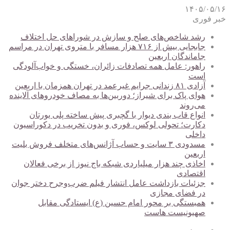
۱۴۰۵/۰۵/۱۶
خبر فوری
رشد شاخص‌های صلح و سازش در شوراهای حل اختلاف
جابجایی بیش از ۷۱۶ هزار مسافر با متروی تهران در مراسم
جاماندگان اربعین
راهور: عامل همه تصادفات زائران، خستگی و خواب‌آلودگی
است
آزادی ۸۱ زندانی جرایم غیرعمد در تهران همزمان با اربعین
هوای پاک برای شیراز؛ دوربین‌ها به مصاف خودروهای آلاینده
می‌روند
انواع قاب بندی دیوار با گچبری پیش ساخته پلی یورتان
دکارت؛ تحولی لوکس، فوری و بدون تخریب در دکوراسیون
داخلی
مسدودی ۳ سایت و حساب آژانس‌های متخلف فروش بلیت
اربعین
اخاذی چند هزار میلیاردی شبکه باج نیوز از برخی فعالان
اقتصادی
جزئیات بازداشت عامل انتشار فیلم ضرب‌وجرح دختر جوان
در فضای مجازی
همبستگی بر محور امام حسین (ع) ایستادگی مقابل
صهیونیست هاست