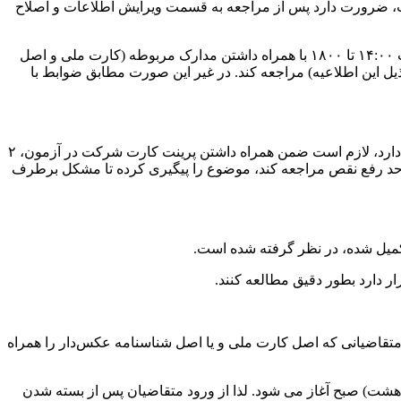
است، ضرورت دارد پس از مراجعه به قسمت ویرایش اطلاعات و اصلاح
درصورتی‌که داوطلب نسبت به موارد مشروح ذیل معترض است ضروری است در روز چهارشنبه ۱۹ دی از ساعت ۸:۳۰ تا ۱۲:۰۰ و از ساعت ۱۴:۰۰ تا ۱۸۰۰ با همراه داشتن مدارک مربوطه (کارت ملی و اصل
 سازمان سنجش در واحد رفع نقص حوزه مربوطه بر اساس آدرس اعلام شده در جدول شماره ۲ (مندرج در ذیل این اطلاعیه) مراجعه کند. در غیر این صورت مطابق ضوابط با
– چنانچه کارت شرکت در آزمون فاقد عکس است و یا عکس روی کارت اشکالاتی از جمله؛ فاقد مُهر، واضح نبودن عکس و یا اشتباه عکس دارد، لازم است ضمن همراه داشتن پرینت کارت شرکت در آزمون، ۲
ام شده در بند «۳» به نماینده سازمان سنجش مستقر در واحد رفع نقص مراجعه کند، موضوع را پیگیری کرده تا مشکل برطرف
میل شده، در نظر گرفته شده است.
 دارد بطور دقیق مطالعه کنند.
قاضیانی که اصل کارت ملی و یا اصل شناسنامه عکس‌دار را همراه
 های ورودی حوزه‌های امتحانی رأس ساعت ۷:۳۰ (هفت و سی دقیقه) صبح بسته خواهد شد. فرآیند برگزاری آزمون رأس ساعت ۸:۰۰ (هشت) صبح آغاز می شود. لذا از ورود متقاضیان پس از بسته شدن