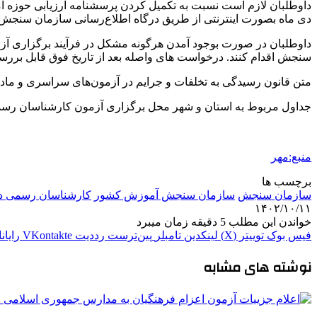
دی ماه بصورت اینترنتی از طریق درگاه اطلاع‌رسانی سازمان سنجش ا
سنجش اقدام کنند. درخواست های واصله بعد از تاریخ فوق قابل بررسی 
متن قانون رسیدگی به تخلفات و جرایم در آزمون‌های سراسری و ماده ۵ آن مشتمل بر تخلفات و جرایم در اطلاعیه سنجش درج شده ا
جداول مربوط به استان و شهر محل برگزاری آزمون کارشناسان 
منبع:مهر
برچسب ها
سازمان سنجش
سازمان سنجش آموزش کشور
کارشناسان رسمی د
۱۴۰۲/۱۰/۱۱
خواندن این مطلب 5 دقیقه زمان میبرد
فیس بوک
توییتر (X)
لینکدین
‫تامبلر
‫پین‌ترست
‫رددیت
‫VKontakte
رایان
نوشته های مشابه