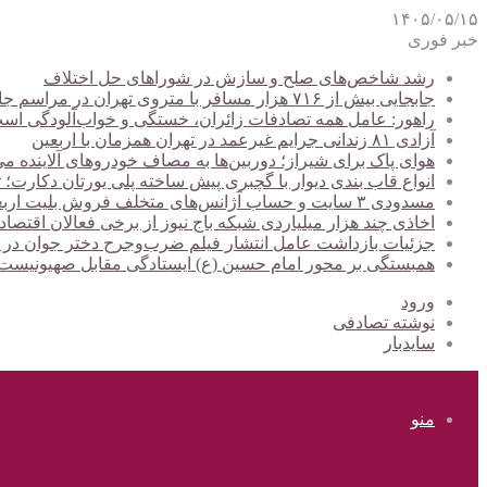
۱۴۰۵/۰۵/۱۵
خبر فوری
رشد شاخص‌های صلح و سازش در شوراهای حل اختلاف
جابجایی بیش از ۷۱۶ هزار مسافر با متروی تهران در مراسم جاماندگان اربعین
راهور: عامل همه تصادفات زائران، خستگی و خواب‌آلودگی اس
آزادی ۸۱ زندانی جرایم غیرعمد در تهران همزمان با اربعین
هوای پاک برای شیراز؛ دوربین‌ها به مصاف خودروهای آلاینده می
انواع قاب بندی دیوار با گچبری پیش ساخته پلی یورتان دکارت
مسدودی ۳ سایت و حساب آژانس‌های متخلف فروش بلیت اربعین
اخاذی چند هزار میلیاردی شبکه باج نیوز از برخی فعالان اقتصا
جزئیات بازداشت عامل انتشار فیلم ضرب‌وجرح دختر جوان در
همبستگی بر محور امام حسین (ع) ایستادگی مقابل صهیونیس
ورود
نوشته تصادفی
سایدبار
منو