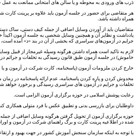
دَرب های ورودی به محوطه و یا سالن های امتحانی ممانعت به عمل خو
هر متقاضی برای حضور در جلسه آزمون باید علاوه بر پرینت کارت شر
همراه داشته باشد.
متقاضیان باید از آوردن وسایل اضافی از جمله کیف دستی، ساک دستی
یادداشت و نظایر آن و همچنین وسایل شخصی به جلسه آزمون اکیداً خو
جرایم در آزمون‌های سراسری که بخشی از آن در بند «د‍‌‍» آمده است، 
لازم به تاکید است همراه داشتن هرگونه وسیله غیرمجاز از قبیل وسا
خاموش) در جلسه آزمون طبق قانون رسیدگی به تخلفات و جرائم در 
خارج کردن ملزومات آزمون (پاسخنامه، کارت شرکت در آزمون و یا دف
مخدوش کردن و پاره کردن پاسخنامه، عدم ارائه پاسخنامه در زمان مقر
تخلفات و جرایم در آزمون های سراسری رسیدگی و برخورد خواهد شد
رعایت پوشش اسلامی در حوزه برگزاری آزمون الزامی است.
داوطلبان برای بازرسی بدنی و تطبیق عکس با فرد متولی همکاری کنن
حوزه برگزاری آزمون از تحویل گرفتن هرگونه وسایل اضافی از جمله ت
شده در اطلاعیه پرینت کارت و برگ راهنمای شرکت در آزمون و اوراق
با توجه به اینکه سازمان سنجش آموزش کشور در جهت بهبود و ارتقاء ک