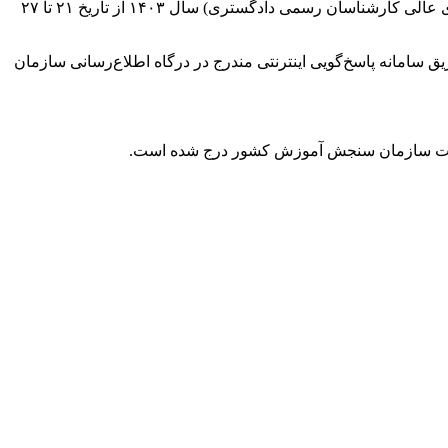
داوطلبان لازم است نسبت به تکمیل کردن پرسشنامه ارزیابی حوزه امتحانی خود در آزمون متقاضیان کارشناسان رسمی دادگستری (شورای ‌عالی کارشناسان رسمی دادگستری) سال ۱۴۰۳ از تاریخ ۲۱ تا ۲۷
مدن هرگونه مشکل در فرآیند برگزاری آزمون برای آنها، نسبت به ارسال درخواست حداکثر تا تاریخ ۲۷ دی از طریق سامانه پاسخ‌گویی اینترنتی مندرج در درگاه اطلاع‌رسانی سازمان
ایت سازمان سنجش آموزش کشور درج شده است.