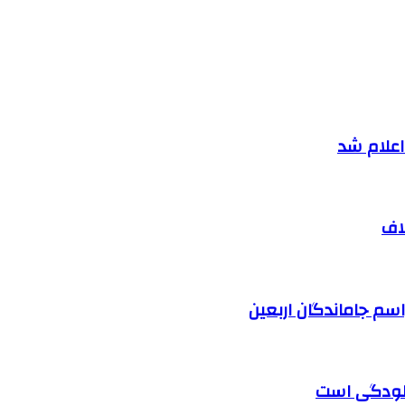
اف
آلودگی است