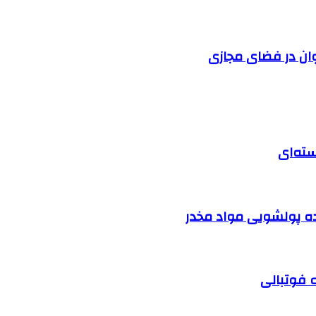
وان در فضای مجازی
سته‌ای
نده پولشویی مواد مخدر
ه فوتبالی