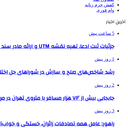
کفش چرم زنانه
وام فوری
آخرین اخبار
5 ساعت پیش
جزئیات ثبت ادعا، تهیه نقشه UTM و ارائه مادر سند اعلام شد
1 روز پیش
رشد شاخص‌های صلح و سازش در شوراهای حل اختل
2 روز پیش
جابجایی بیش از ۷۱۶ هزار مسافر با متروی تهران در مراسم جاماندگان اربعین
3 روز پیش
راهور: عامل همه تصادفات زائران، خستگی و خواب‌