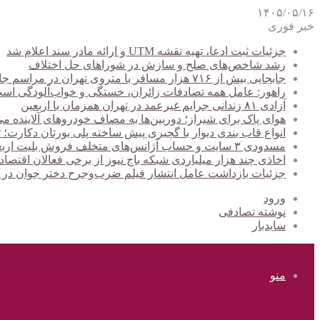
۱۴۰۵/۰۵/۱۶
خبر فوری
جزئیات ثبت ادعا، تهیه نقشه UTM و ارائه مادر سند اعلام شد
رشد شاخص‌های صلح و سازش در شوراهای حل اختلاف
جابجایی بیش از ۷۱۶ هزار مسافر با متروی تهران در مراسم جاماندگان اربعین
راهور: عامل همه تصادفات زائران، خستگی و خواب‌آلودگی اس
آزادی ۸۱ زندانی جرایم غیرعمد در تهران همزمان با اربعین
هوای پاک برای شیراز؛ دوربین‌ها به مصاف خودروهای آلاینده می
انواع قاب بندی دیوار با گچبری پیش ساخته پلی یورتان دکارت
مسدودی ۳ سایت و حساب آژانس‌های متخلف فروش بلیت اربعین
اخاذی چند هزار میلیاردی شبکه باج نیوز از برخی فعالان اقتصا
جزئیات بازداشت عامل انتشار فیلم ضرب‌وجرح دختر جوان در
ورود
نوشته تصادفی
سایدبار
منو