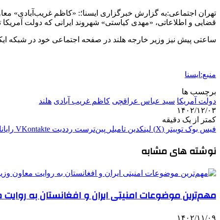
تهران اجتماعی:به گزارش خبرگزاری ایسنا؛: «کاظم غریب‌آبادی» معاو
قضایی و اطلاعاتی، «مهدی کیاستی» شهروند ایرانی که دولت آمریکا تقاض
ساعتی پیش نیز وزیر خارجه هلند در صفحه اجتماعی خود در شبکه ایکس
منبع:ایسنا
برچسب ها
دولت آمریکا
سید عباس عراقچی
کاظم غریب آبادی
هلند
۱۴۰۲/۱۲/۰۳
کمتر از یک دقیقه
فیس بوک
توییتر (X)
لینکدین
‫تامبلر
‫پین‌ترست
‫رددیت
‫VKontakte
رایان
نوشته های مشابه
مهم‌ترین موضوعات امنیتی ایران و افغانستان به روایت 
۱۴۰۲/۱۱/۰۹