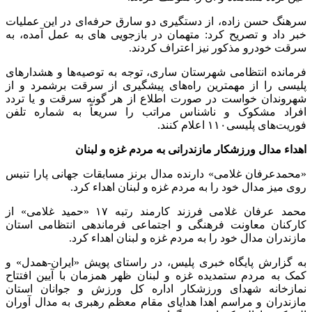
سرهنگ حسن زاده، از دستگیری دو سارق حرفه‌ای در این عملیات
خبر داد و تصریح کرد: متهمان در بازجویی های به عمل آمده، به
سرقت خودرو مذکور نیز اعتراف کردند.
فرمانده انتظامی شهرستان ساری، توجه به توصیه‌ها و هشدارهای
پلیسی را از مهمترین راه‌های پیشگیری از سرقت برشمرد و از
شهروندان خواست در صورت اطلاع از هر گونه سرقت و یا تردد
افراد مشکوک و ناشناس مراتب را سریعاً به شماره تلفن
فوریت‌های پلیسی۱۱۰ اعلام کنند.
اهداء مدال ورزشکار مازندرانی به مردم غزه و لبنان
«محمدعرفان غلامی» دارنده مدال برنز مسابقات جهانی پارا تنیس
روی میز مدال خود را به مردم غزه و لبنان اهداء کرد.
محمد عرفان غلامی فرزند کارمند رتبه ۱۷ «حمید غلامی» از
کارکنان معاونت فرهنگی و اجتماعی فرماندهی انتظامی استان
مازندران مدال خود را به مردم غزه و لبنان اهداء کرد.
به گزارش پایگاه خبری پلیس، در راستای پویش «ایران-همدل» و
کمک به مردم ستمدیده غزه و لبنان ظهر همزمان با آیین افتتاح
نمازخانه شهدای ورزشکار اداره کل ورزش و جوانان استان
مازندران و مراسم اهدا هدایای مقام معظم رهبری به مدال آوران