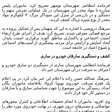
فرمانده انتظامی شهرستان نوشهر تصریح کرد: ماموران پلیس
مبارزه با مواد مخدر این شهرستان در یک عملیاتی ضربتی متهم را
دستگیر و در بازرسی از منزل این سوداگر مرگ، ۳ کیلوگرم مواد
مخدر از نوع شیره تریاک کشف کردند.
سرهنگ درویشی با اشاره به این که متهمان پس از تشکیل پرونده به
مرجع قضائی معرفی شدند، تصریح کرد: هدف از اجرای طرح ارتقاء
امنیت اجتماعی و پاکسازی مناطق آلوده برقراری امنیت پایدار،
ایجاد آسایش و آرامش برای مردم، پیشگیری از آسیب‌های اجتماعی
و شیوع اعتیاد در جامعه است.
کشف و دستگیری سارقان خودرو در ساری
فرمانده انتظامی شهرستان ساری از دستگیری دو سارق خودرو و
اعتراف به سرقت در آن شهرستان خبر داد.
سرهنگ عبدالله حسن زاده با اعلام این خبر بیان کرد: در پی اعلام
یک فقره سرقت خودروی تویوتا کرولا، بلافاصله ماموران یگان
امداد، رسیدگی به این موضوع را جهت شناسایی سارق و یا سارقان
در دستور کار خود قرار دادند.
وی افزود: ماموران با انجام تحقیقات اطلاعاتی و کنترل محورهای
مواصلاتی و مسیرهای درون شهری، در نهایت خودروی مورد نظر را
حین تردد مشاهده و آن را متوقف کردند.