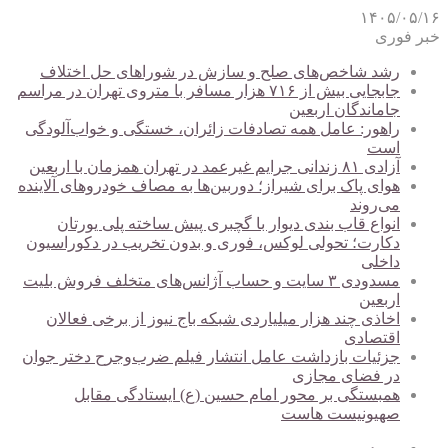
۱۴۰۵/۰۵/۱۶
خبر فوری
رشد شاخص‌های صلح و سازش در شوراهای حل اختلاف
جابجایی بیش از ۷۱۶ هزار مسافر با متروی تهران در مراسم
جاماندگان اربعین
راهور: عامل همه تصادفات زائران، خستگی و خواب‌آلودگی
است
آزادی ۸۱ زندانی جرایم غیرعمد در تهران همزمان با اربعین
هوای پاک برای شیراز؛ دوربین‌ها به مصاف خودروهای آلاینده
می‌روند
انواع قاب بندی دیوار با گچبری پیش ساخته پلی یورتان
دکارت؛ تحولی لوکس، فوری و بدون تخریب در دکوراسیون
داخلی
مسدودی ۳ سایت و حساب آژانس‌های متخلف فروش بلیت
اربعین
اخاذی چند هزار میلیاردی شبکه باج نیوز از برخی فعالان
اقتصادی
جزئیات بازداشت عامل انتشار فیلم ضرب‌وجرح دختر جوان
در فضای مجازی
همبستگی بر محور امام حسین (ع) ایستادگی مقابل
صهیونیست هاست