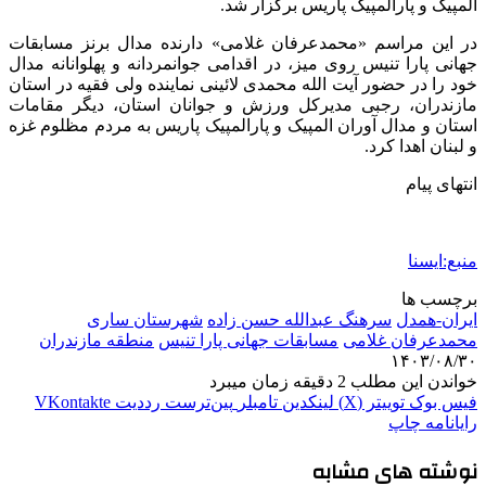
المپیک و پارالمپیک پاریس برگزار شد.
در این مراسم «محمدعرفان غلامی» دارنده مدال برنز مسابقات
جهانی پارا تنیس روی میز، در اقدامی جوانمردانه و پهلوانانه مدال
خود را در حضور آیت الله محمدی لائینی نماینده ولی فقیه در استان
مازندران، رجبی مدیرکل ورزش و جوانان استان، دیگر مقامات
استان و مدال آوران المپیک و پارالمپیک پاریس به مردم مظلوم غزه
و لبنان اهدا کرد.
انتهای پیام
منبع:ایسنا
برچسب ها
ایران-همدل
سرهنگ عبدالله حسن زاده
شهرستان ساری
محمدعرفان غلامی
مسابقات جهانی پارا تنیس
منطقه مازندران
۱۴۰۳/۰۸/۳۰
خواندن این مطلب 2 دقیقه زمان میبرد
فیس بوک
توییتر (X)
لینکدین
‫تامبلر
‫پین‌ترست
‫رددیت
‫VKontakte
رایانامه
چاپ
نوشته های مشابه