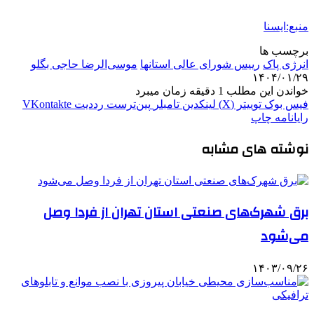
منبع:ایسنا
برچسب ها
انرژی پاک
رییس شورای عالی استانها
موسی‌الرضا حاجی بگلو
۱۴۰۴/۰۱/۲۹
خواندن این مطلب 1 دقیقه زمان میبرد
فیس بوک
توییتر (X)
لینکدین
‫تامبلر
‫پین‌ترست
‫رددیت
‫VKontakte
رایانامه
چاپ
نوشته های مشابه
برق شهرک‌های صنعتی استان تهران از فردا وصل
می‌شود
۱۴۰۳/۰۹/۲۶