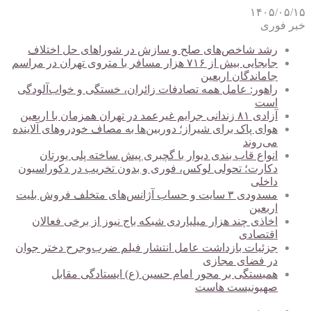
۱۴۰۵/۰۵/۱۵
خبر فوری
رشد شاخص‌های صلح و سازش در شوراهای حل اختلاف
جابجایی بیش از ۷۱۶ هزار مسافر با متروی تهران در مراسم
جاماندگان اربعین
راهور: عامل همه تصادفات زائران، خستگی و خواب‌آلودگی
است
آزادی ۸۱ زندانی جرایم غیرعمد در تهران همزمان با اربعین
هوای پاک برای شیراز؛ دوربین‌ها به مصاف خودروهای آلاینده
می‌روند
انواع قاب بندی دیوار با گچبری پیش ساخته پلی یورتان
دکارت؛ تحولی لوکس، فوری و بدون تخریب در دکوراسیون
داخلی
مسدودی ۳ سایت و حساب آژانس‌های متخلف فروش بلیت
اربعین
اخاذی چند هزار میلیاردی شبکه باج نیوز از برخی فعالان
اقتصادی
جزئیات بازداشت عامل انتشار فیلم ضرب‌وجرح دختر جوان
در فضای مجازی
همبستگی بر محور امام حسین (ع) ایستادگی مقابل
صهیونیست هاست