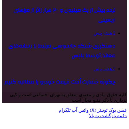
تردد بیش از یک میلیون و ۲۰۰ هزار زائر از مرزهای
اربعینی
2 هفته پیش
دستگیری شبکه جاسوسی مرتبط با رسانه‌های
معاند توسط پلیس
2 هفته پیش
چگونه خسارت اُفت قیمت خودرو را مطالبه کنیم
کلیه حقوق مادی و معنوی متعلق به تهران اجتماعی است و کپی
برداری با ذکر منبع مجاز است
فیس بوک
توییتر (X)
واتس آپ
تلگرام
دکمه بازگشت به بالا