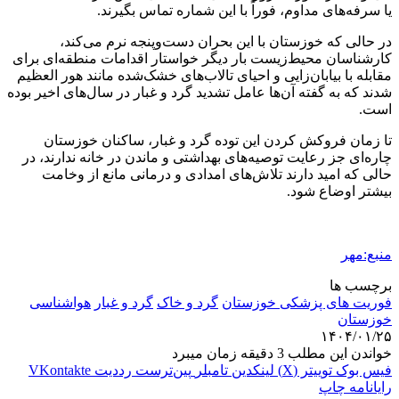
یا سرفه‌های مداوم، فوراً با این شماره تماس بگیرند.
در حالی که خوزستان با این بحران دست‌وپنجه نرم می‌کند،
کارشناسان محیط‌زیست بار دیگر خواستار اقدامات منطقه‌ای برای
مقابله با بیابان‌زایی و احیای تالاب‌های خشک‌شده مانند
هور
العظیم
شدند که به گفته آن‌ها عامل تشدید گرد و غبار در سال‌های اخیر بوده
است.
تا زمان فروکش کردن این توده گرد و غبار، ساکنان خوزستان
چاره‌ای جز رعایت توصیه‌های بهداشتی و ماندن در خانه ندارند، در
حالی که امید دارند تلاش‌های امدادی و درمانی مانع از وخامت
بیشتر اوضاع شود.
منبع:مهر
برچسب ها
فوریت های پزشکی خوزستان
گرد و خاک
گرد و غبار
هواشناسی
خوزستان
۱۴۰۴/۰۱/۲۵
خواندن این مطلب 3 دقیقه زمان میبرد
فیس بوک
توییتر (X)
لینکدین
‫تامبلر
‫پین‌ترست
‫رددیت
‫VKontakte
رایانامه
چاپ