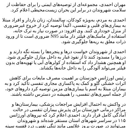
مهران احمدی، مجموعه‌ای از توصیه‌های ایمنی را برای حفاظت از
سلامت شهروندان در برابر این بحران زیست‌محیطی اعلام کرد.
احمدی به مردم، به‌ویژه کودکان، سالمندان، زنان باردار و افراد مبتلا
به بیماری‌های قلبی و تنفسی، اکیداً توصیه کرد از خروج غیرضروری
از منزل خودداری کنند. وی افزود: در صورت نیاز به ترک خانه،
استفاده از ماسک‌های فیلتر دار مانند N95 ضروری است تا از ورود
ذرات معلق به ریه‌ها جلوگیری شود.
احمدی از شهروندان خواست درها و پنجره‌ها را بسته نگه دارند و
درزها را مسدود کنند تا از نفوذ غبار به داخل منازل جلوگیری شود.
او همچنین هشدار داد که استفاده از کولرهای آبی یا تهویه‌های بدون
فیلتر می‌تواند آلودگی را به داخل خانه‌ها بکشاند.
رئیس اورژانس خوزستان بر اهمیت مصرف مایعات برای کاهش
اثرات خشکی گلو و کمک به پاکسازی مجاری تنفسی تأکید کرد و به
بیماران مبتلا به
آسم
یا بیماری‌های مزمن توصیه کرد داروهای خود،
از جمله اسپری‌های تنفسی، را همیشه در دسترس داشته باشند.
در واکنش به احتمال افزایش مراجعات پزشکی، بیمارستان‌ها و
مراکز درمانی خوزستان برای پذیرش بیماران تنفسی در حالت
آمادگی کامل قرار دارند. احمدی اعلام کرد که نیروهای اورژانس
۱۱۵ در سراسر شهرهای استان مستقر شده‌اند و شهروندان
می‌توانند در صورت بروز علائمی مانند تنگی نفس، درد قفسه سینه