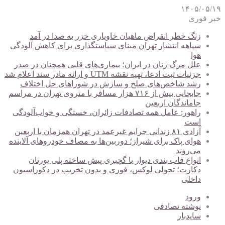
۱۴۰۵/۰۵/۱۹
خبر فوری
زنگ خطر انقراض ماهیان خاویاری خزر به صدا در آمد
سیاهه انتشار تهران مبنای سیاستگذاری برای کاهش آلودگی
هوا
علل مرگ زنان در ایران؛ بیماری‌های قلبی همچنان در صدر
جزئیات ثبت ادعا، تهیه نقشه UTM و ارائه مادر سند اعلام شد
رشد شاخص‌های صلح و سازش در شوراهای حل اختلاف
جابجایی بیش از ۷۱۶ هزار مسافر با متروی تهران در مراسم
جاماندگان اربعین
راهور: عامل همه تصادفات زائران، خستگی و خواب‌آلودگی
است
آزادی ۸۱ زندانی جرایم غیرعمد در تهران همزمان با اربعین
هوای پاک برای شیراز؛ دوربین‌ها به مصاف خودروهای آلاینده
می‌روند
انواع قاب بندی دیوار با گچبری پیش ساخته پلی یورتان
دکارت؛ تحولی لوکس، فوری و بدون تخریب در دکوراسیون
داخلی
ورود
نوشته تصادفی
سایدبار